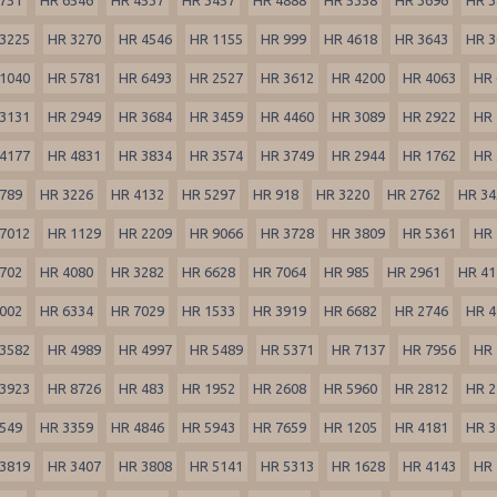
3225
HR 3270
HR 4546
HR 1155
HR 999
HR 4618
HR 3643
HR 3
1040
HR 5781
HR 6493
HR 2527
HR 3612
HR 4200
HR 4063
HR 
3131
HR 2949
HR 3684
HR 3459
HR 4460
HR 3089
HR 2922
HR 
4177
HR 4831
HR 3834
HR 3574
HR 3749
HR 2944
HR 1762
HR 
789
HR 3226
HR 4132
HR 5297
HR 918
HR 3220
HR 2762
HR 34
7012
HR 1129
HR 2209
HR 9066
HR 3728
HR 3809
HR 5361
HR 
702
HR 4080
HR 3282
HR 6628
HR 7064
HR 985
HR 2961
HR 41
002
HR 6334
HR 7029
HR 1533
HR 3919
HR 6682
HR 2746
HR 4
3582
HR 4989
HR 4997
HR 5489
HR 5371
HR 7137
HR 7956
HR 
3923
HR 8726
HR 483
HR 1952
HR 2608
HR 5960
HR 2812
HR 2
549
HR 3359
HR 4846
HR 5943
HR 7659
HR 1205
HR 4181
HR 3
3819
HR 3407
HR 3808
HR 5141
HR 5313
HR 1628
HR 4143
HR 