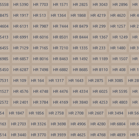
5558
HR 5390
HR 7703
HR 1571
HR 2825
HR 3043
HR 2896
HR 
8475
HR 1917
HR 513
HR 1364
HR 1868
HR 4219
HR 4620
HR 4
4604
HR 6131
HR 7987
HR 7444
HR 8479
HR 299
HR 1257
HR 2
5413
HR 6991
HR 6016
HR 8501
HR 8444
HR 1367
HR 1249
HR 
6455
HR 7129
HR 7165
HR 7210
HR 1335
HR 233
HR 1480
HR 3
6985
HR 6857
HR 8016
HR 8463
HR 1492
HR 1189
HR 1507
HR 
5450
HR 6287
HR 7498
HR 6882
HR 8685
HR 8110
HR 408
HR 1
7531
HR 109
HR 164
HR 1317
HR 1643
HR 2875
HR 3085
HR 28
1527
HR 4576
HR 4748
HR 4476
HR 4334
HR 6025
HR 5595
HR 
2572
HR 2401
HR 3784
HR 4169
HR 3840
HR 4253
HR 4803
HR 
54
HR 1847
HR 1856
HR 2758
HR 2708
HR 2607
HR 3494
HR 56
163
HR 2703
HR 3326
HR 3698
HR 4906
HR 4280
HR 6804
HR 6
514
HR 3440
HR 3770
HR 3939
HR 4625
HR 4768
HR 4839
HR 5