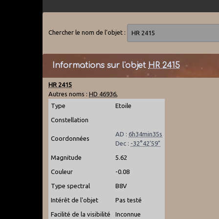
Chercher le nom de l'objet :
Informations sur l'objet
HR 2415
HR 2415
Autres noms :
HD 46936
,
Type
Etoile
Constellation
AD :
6h34min35s
Coordonnées
Dec :
-32°42'59"
Magnitude
5.62
Couleur
-0.08
Type spectral
B8V
Intérêt de l'objet
Pas testé
Facilité de la visibilité
Inconnue