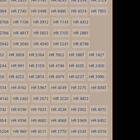
084
HR 2740
HR 3498
HR 8485
HR 4074
HR 7955
6766
HR 1106
HR 3912
HR 1143
HR 4352
2766
HR 4817
HR 5825
HR 2102
HR 2881
3642
HR 3046
HR 4940
HR 5241
HR 8748
52
HR 3858
HR 5364
HR 7652
HR 1887
HR 1427
244
HR 991
HR 3159
HR 4196
HR 4205
HR 2450
26
HR 4222
HR 2874
HR 4979
HR 6237
HR 3990
134
HR 4162
HR 5967
HR 4549
HR 2275
HR 8383
4142
HR 2462
HR 2672
HR 3520
HR 4823
742
HR 6196
HR 7633
HR 4538
HR 2902
HR 4072
654
HR 4396
HR 4682
HR 4668
HR 5969
HR 6452
1204
HR 969
HR 4511
HR 2770
HR 5543
HR 6316