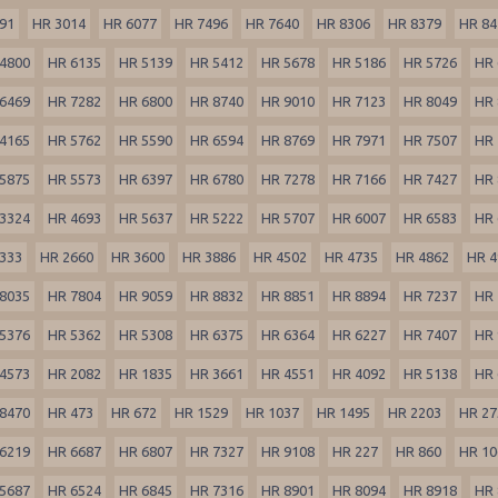
91
HR 3014
HR 6077
HR 7496
HR 7640
HR 8306
HR 8379
HR 84
4800
HR 6135
HR 5139
HR 5412
HR 5678
HR 5186
HR 5726
HR 
6469
HR 7282
HR 6800
HR 8740
HR 9010
HR 7123
HR 8049
HR 
4165
HR 5762
HR 5590
HR 6594
HR 8769
HR 7971
HR 7507
HR 
5875
HR 5573
HR 6397
HR 6780
HR 7278
HR 7166
HR 7427
HR 
3324
HR 4693
HR 5637
HR 5222
HR 5707
HR 6007
HR 6583
HR 
333
HR 2660
HR 3600
HR 3886
HR 4502
HR 4735
HR 4862
HR 4
8035
HR 7804
HR 9059
HR 8832
HR 8851
HR 8894
HR 7237
HR 
5376
HR 5362
HR 5308
HR 6375
HR 6364
HR 6227
HR 7407
HR 
4573
HR 2082
HR 1835
HR 3661
HR 4551
HR 4092
HR 5138
HR 
8470
HR 473
HR 672
HR 1529
HR 1037
HR 1495
HR 2203
HR 27
6219
HR 6687
HR 6807
HR 7327
HR 9108
HR 227
HR 860
HR 10
5687
HR 6524
HR 6845
HR 7316
HR 8901
HR 8094
HR 8918
HR 