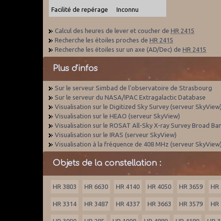
Facilité de repérage
Inconnu
Calcul des heures de lever et coucher de
HR 2415
Recherche les étoiles proches de
HR 2415
Recherche les étoiles sur un axe (AD/Dec) de
HR 2415
Plus d'infos
Sur le serveur Simbad de l'observatoire de Strasbourg
Sur le serveur du NASA/IPAC Extragalactic Database
Visualisation sur le Digitized Sky Survey (serveur SkyView
Visualisation sur le HEAO (serveur SkyView)
Visualisation sur le ROSAT All-Sky X-ray Survey Broad Ba
Visualisation sur le IRAS (serveur SkyView)
Visualisation à la fréquence de 408 MHz (serveur SkyView
Objets de la constellation :
HR 3803
HR 6630
HR 4140
HR 4050
HR 3659
HR 
HR 3314
HR 3487
HR 4337
HR 3663
HR 3579
HR 
HR 3090
HR 285
HR 1008
HR 4889
HR 4180
HR 3