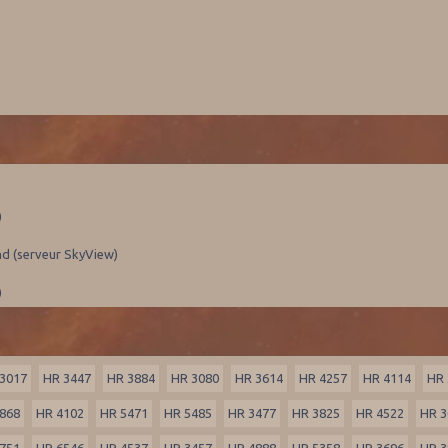
)
nd (serveur SkyView)
)
3017
HR 3447
HR 3884
HR 3080
HR 3614
HR 4257
HR 4114
HR 
868
HR 4102
HR 5471
HR 5485
HR 3477
HR 3825
HR 4522
HR 3
751
HR 6546
HR 4537
HR 3457
HR 4888
HR 5358
HR 3696
HR 3