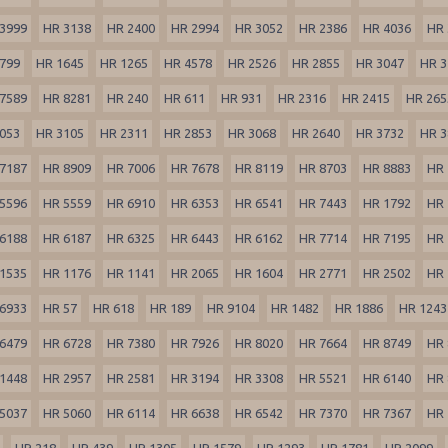
3999
HR 3138
HR 2400
HR 2994
HR 3052
HR 2386
HR 4036
HR 
799
HR 1645
HR 1265
HR 4578
HR 2526
HR 2855
HR 3047
HR 3
7589
HR 8281
HR 240
HR 611
HR 931
HR 2316
HR 2415
HR 265
053
HR 3105
HR 2311
HR 2853
HR 3068
HR 2640
HR 3732
HR 3
7187
HR 8909
HR 7006
HR 7678
HR 8119
HR 8703
HR 8883
HR 
5596
HR 5559
HR 6910
HR 6353
HR 6541
HR 7443
HR 1792
HR 
6188
HR 6187
HR 6325
HR 6443
HR 6162
HR 7714
HR 7195
HR 
1535
HR 1176
HR 1141
HR 2065
HR 1604
HR 2771
HR 2502
HR 
6933
HR 57
HR 618
HR 189
HR 9104
HR 1482
HR 1886
HR 1243
6479
HR 6728
HR 7380
HR 7926
HR 8020
HR 7664
HR 8749
HR 
1448
HR 2957
HR 2581
HR 3194
HR 3308
HR 5521
HR 6140
HR 
5037
HR 5060
HR 6114
HR 6638
HR 6542
HR 7370
HR 7367
HR 
HR 218
HR 439
HR 1305
HR 1579
HR 1293
HR 1781
HR 2099