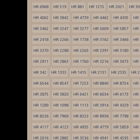
HR 6968
HR 519
HR 881
HR 1215
HR 2021
HR 30
HR 4062
HR 3842
HR 4739
HR 4462
HR 4305
HR 
HR 3462
HR 3247
HR 3277
HR 5609
HR 5857
HR 
HR 2418
HR 2266
HR 1738
HR 3162
HR 3466
HR 
HR 3370
HR 2288
HR 2263
HR 2391
HR 3180
HR 
HR 2911
HR 2863
HR 1760
HR 3216
HR 3673
HR 
HR 342
HR 1333
HR 1415
HR 2131
HR 2335
HR 2
HR 6544
HR 8547
HR 7253
HR 8840
HR 8754
HR 
HR 3875
HR 3820
HR 6421
HR 6034
HR 6173
HR 
HR 1289
HR 1098
HR 1113
HR 3914
HR 4329
HR 
HR 8236
HR 7969
HR 8323
HR 8938
HR 7798
HR 
HR 4117
HR 4123
HR 4935
HR 4779
HR 5859
HR 
HR 2616
HR 2865
HR 3536
HR 4941
HR 4593
HR 