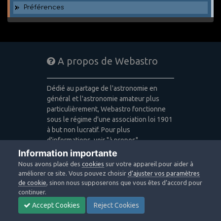
Préférences
A propos de Webastro
Dédié au partage de l'astronomie en
général et l'astronomie amateur plus
particulièrement, Webastro fonctionne
sous le régime d'une association loi 1901
à but non lucratif. Pour plus
d'informations, voir "à propos".
Information importante
Publicité: pas de publicité
Nous avons placé des
cookies
sur votre appareil pour aider à
Icons made by
Freepik
,
Alessio Atzeni
,
améliorer ce site. Vous pouvez choisir
d’ajuster vos paramètres
Pixel Buddha
,
Icon Pond
from
de cookie
, sinon nous supposerons que vous êtes d’accord pour
www.flaticon.com
is licensed by
CC 3.0
continuer.
BY
Accept Cookies
Reject Cookies
Design images: Courtesy NASA/JPL-
Caltech / Webastro - Quercus