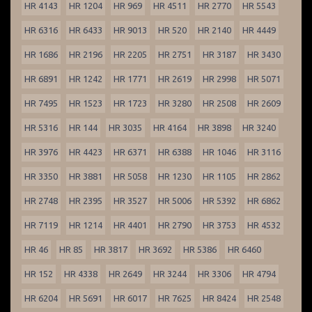
HR 4143
HR 1204
HR 969
HR 4511
HR 2770
HR 5543
HR 6316
HR 6433
HR 9013
HR 520
HR 2140
HR 4449
HR 1686
HR 2196
HR 2205
HR 2751
HR 3187
HR 3430
HR 6891
HR 1242
HR 1771
HR 2619
HR 2998
HR 5071
HR 7495
HR 1523
HR 1723
HR 3280
HR 2508
HR 2609
HR 5316
HR 144
HR 3035
HR 4164
HR 3898
HR 3240
HR 3976
HR 4423
HR 6371
HR 6388
HR 1046
HR 3116
HR 3350
HR 3881
HR 5058
HR 1230
HR 1105
HR 2862
HR 2748
HR 2395
HR 3527
HR 5006
HR 5392
HR 6862
HR 7119
HR 1214
HR 4401
HR 2790
HR 3753
HR 4532
HR 46
HR 85
HR 3817
HR 3692
HR 5386
HR 6460
HR 152
HR 4338
HR 2649
HR 3244
HR 3306
HR 4794
HR 6204
HR 5691
HR 6017
HR 7625
HR 8424
HR 2548