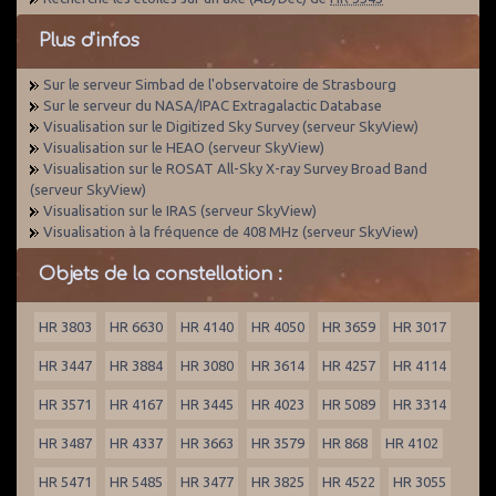
Plus d'infos
Sur le serveur Simbad de l'observatoire de Strasbourg
Sur le serveur du NASA/IPAC Extragalactic Database
Visualisation sur le Digitized Sky Survey (serveur SkyView)
Visualisation sur le HEAO (serveur SkyView)
Visualisation sur le ROSAT All-Sky X-ray Survey Broad Band
(serveur SkyView)
Visualisation sur le IRAS (serveur SkyView)
Visualisation à la fréquence de 408 MHz (serveur SkyView)
Objets de la constellation :
HR 3803
HR 6630
HR 4140
HR 4050
HR 3659
HR 3017
HR 3447
HR 3884
HR 3080
HR 3614
HR 4257
HR 4114
HR 3571
HR 4167
HR 3445
HR 4023
HR 5089
HR 3314
HR 3487
HR 4337
HR 3663
HR 3579
HR 868
HR 4102
HR 5471
HR 5485
HR 3477
HR 3825
HR 4522
HR 3055