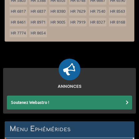
HR 5803
HR 5388
HR 6505
HR 6748
HR 6667
HR 6590
HR 6817
HR 6837
HR 8380
HR 7629
HR 7540
HR 8563
HR 8461
HR 8971
HR 9005
HR 7919
HR 8327
HR 8168
HR 7774
HR 8654
ANNONCES
Soutenez Webastro !
Menu Ephémérides