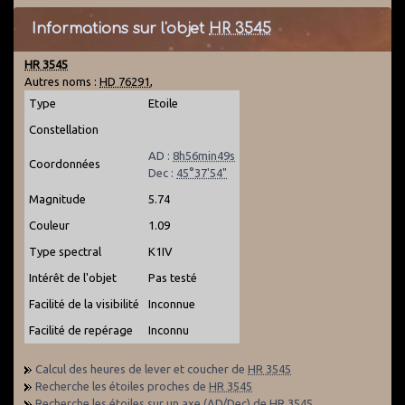
Informations sur l'objet
HR 3545
HR 3545
Autres noms :
HD 76291
,
Type
Etoile
Constellation
AD :
8h56min49s
Coordonnées
Dec :
45°37'54"
Magnitude
5.74
Couleur
1.09
Type spectral
K1IV
Intérêt de l'objet
Pas testé
Facilité de la visibilité
Inconnue
Facilité de repérage
Inconnu
Calcul des heures de lever et coucher de
HR 3545
Recherche les étoiles proches de
HR 3545
Recherche les étoiles sur un axe (AD/Dec) de
HR 3545