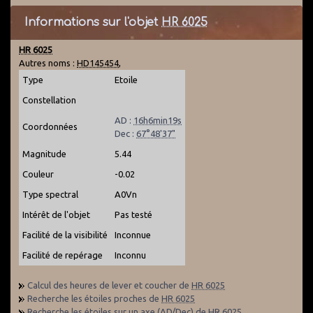
Informations sur l'objet
HR 6025
HR 6025
Autres noms :
HD145454
,
Type
Etoile
Constellation
AD :
16h6min19s
Coordonnées
Dec :
67°48'37"
Magnitude
5.44
Couleur
-0.02
Type spectral
A0Vn
Intérêt de l'objet
Pas testé
Facilité de la visibilité
Inconnue
Facilité de repérage
Inconnu
Calcul des heures de lever et coucher de
HR 6025
Recherche les étoiles proches de
HR 6025
Recherche les étoiles sur un axe (AD/Dec) de
HR 6025