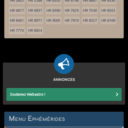
HR 5803
HR 5388
HR 6505
HR 6748
HR 6667
HR 6590
HR 6817
HR 6837
HR 8380
HR 7629
HR 7540
HR 8563
HR 8461
HR 8971
HR 9005
HR 7919
HR 8327
HR 8168
HR 7774
HR 8654
ANNONCES
Soutenez Webastro !
Menu Ephémérides