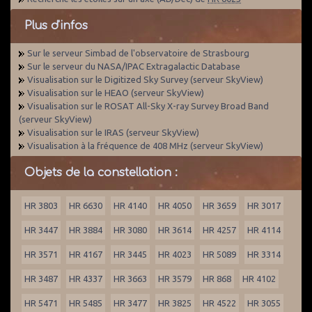
Plus d'infos
Sur le serveur Simbad de l'observatoire de Strasbourg
Sur le serveur du NASA/IPAC Extragalactic Database
Visualisation sur le Digitized Sky Survey (serveur SkyView)
Visualisation sur le HEAO (serveur SkyView)
Visualisation sur le ROSAT All-Sky X-ray Survey Broad Band
(serveur SkyView)
Visualisation sur le IRAS (serveur SkyView)
Visualisation à la fréquence de 408 MHz (serveur SkyView)
Objets de la constellation :
HR 3803
HR 6630
HR 4140
HR 4050
HR 3659
HR 3017
HR 3447
HR 3884
HR 3080
HR 3614
HR 4257
HR 4114
HR 3571
HR 4167
HR 3445
HR 4023
HR 5089
HR 3314
HR 3487
HR 4337
HR 3663
HR 3579
HR 868
HR 4102
HR 5471
HR 5485
HR 3477
HR 3825
HR 4522
HR 3055