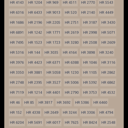
HR 4143
HR 1204
HR 969
HR 4511
HR 2770
HR 5543
HR 6316
HR 6433
HR 9013
HR 520
HR 2140
HR 4449
HR 1686
HR 2196
HR 2205
HR 2751
HR 3187
HR 3430
HR 6891
HR 1242
HR 1771
HR 2619
HR 2998
HR 5071
HR 7495
HR 1523
HR 1723
HR 3280
HR 2508
HR 2609
HR 5316
HR 144
HR 3035
HR 4164
HR 3898
HR 3240
HR 3976
HR 4423
HR 6371
HR 6388
HR 1046
HR 3116
HR 3350
HR 3881
HR 5058
HR 1230
HR 1105
HR 2862
HR 2748
HR 2395
HR 3527
HR 5006
HR 5392
HR 6862
HR 7119
HR 1214
HR 4401
HR 2790
HR 3753
HR 4532
HR 46
HR 85
HR 3817
HR 3692
HR 5386
HR 6460
HR 152
HR 4338
HR 2649
HR 3244
HR 3306
HR 4794
HR 6204
HR 5691
HR 6017
HR 7625
HR 8424
HR 2548