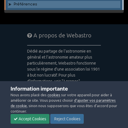
Préférences
A propos de Webastro
Dédié au partage de l'astronomie en
général et l'astronomie amateur plus
particulièrement, Webastro fonctionne
sous le régime d'une association loi 1901
à but non lucratif. Pour plus
d'informations, voir "à propos".
Information importante
Publicité: pas de publicité
Nous avons placé des
cookies
sur votre appareil pour aider à
Icons made by
Freepik
,
Alessio Atzeni
,
améliorer ce site. Vous pouvez choisir
d’ajuster vos paramètres
Pixel Buddha
,
Icon Pond
from
de cookie
, sinon nous supposerons que vous êtes d’accord pour
www.flaticon.com
is licensed by
CC 3.0
continuer.
BY
Accept Cookies
Reject Cookies
Design images: Courtesy NASA/JPL-
Caltech / Webastro - Quercus