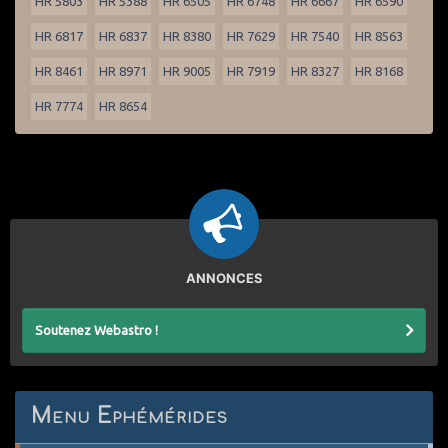
HR 5803
HR 5388
HR 6505
HR 6748
HR 6667
HR 6590
HR 6817
HR 6837
HR 8380
HR 7629
HR 7540
HR 8563
HR 8461
HR 8971
HR 9005
HR 7919
HR 8327
HR 8168
HR 7774
HR 8654
ANNONCES
Soutenez Webastro !
Menu Ephémérides