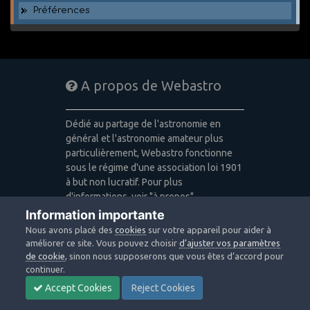
Préférences
A propos de Webastro
Dédié au partage de l'astronomie en
général et l'astronomie amateur plus
particulièrement, Webastro fonctionne
sous le régime d'une association loi 1901
à but non lucratif. Pour plus
d'informations, voir "à propos".
Information importante
Publicité: pas de publicité
Nous avons placé des
cookies
sur votre appareil pour aider à
Icons made by
Freepik
,
Alessio Atzeni
,
améliorer ce site. Vous pouvez choisir
d’ajuster vos paramètres
Pixel Buddha
,
Icon Pond
from
de cookie
, sinon nous supposerons que vous êtes d’accord pour
www.flaticon.com
is licensed by
CC 3.0
continuer.
BY
Accept Cookies
Reject Cookies
Design images: Courtesy NASA/JPL-
Caltech / Webastro - Quercus