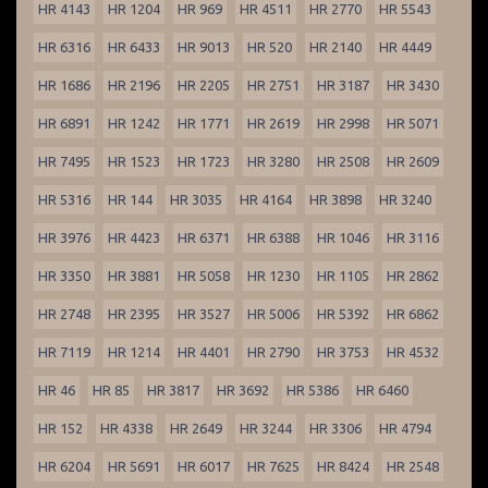
HR 4143
HR 1204
HR 969
HR 4511
HR 2770
HR 5543
HR 6316
HR 6433
HR 9013
HR 520
HR 2140
HR 4449
HR 1686
HR 2196
HR 2205
HR 2751
HR 3187
HR 3430
HR 6891
HR 1242
HR 1771
HR 2619
HR 2998
HR 5071
HR 7495
HR 1523
HR 1723
HR 3280
HR 2508
HR 2609
HR 5316
HR 144
HR 3035
HR 4164
HR 3898
HR 3240
HR 3976
HR 4423
HR 6371
HR 6388
HR 1046
HR 3116
HR 3350
HR 3881
HR 5058
HR 1230
HR 1105
HR 2862
HR 2748
HR 2395
HR 3527
HR 5006
HR 5392
HR 6862
HR 7119
HR 1214
HR 4401
HR 2790
HR 3753
HR 4532
HR 46
HR 85
HR 3817
HR 3692
HR 5386
HR 6460
HR 152
HR 4338
HR 2649
HR 3244
HR 3306
HR 4794
HR 6204
HR 5691
HR 6017
HR 7625
HR 8424
HR 2548