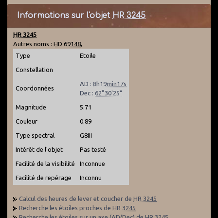
Informations sur l'objet
HR 3245
HR 3245
Autres noms :
HD 69148
,
Type
Etoile
Constellation
AD :
8h19min17s
Coordonnées
Dec :
62°30'25"
Magnitude
5.71
Couleur
0.89
Type spectral
G8III
Intérêt de l'objet
Pas testé
Facilité de la visibilité
Inconnue
Facilité de repérage
Inconnu
Calcul des heures de lever et coucher de
HR 3245
Recherche les étoiles proches de
HR 3245
Recherche les étoiles sur un axe (AD/Dec) de
HR 3245