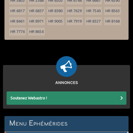
HR 5803
HR 5388
HR 6505
HR 6748
HR 6667
HR 6590
HR 6817
HR 6837
HR 8380
HR 7629
HR 7540
HR 8563
HR 8461
HR 8971
HR 9005
HR 7919
HR 8327
HR 8168
HR 7774
HR 8654
ANNONCES
Soutenez Webastro !
Menu Ephémérides