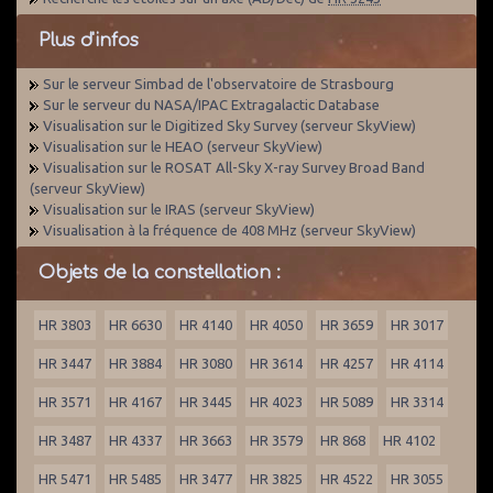
Plus d'infos
Sur le serveur Simbad de l'observatoire de Strasbourg
Sur le serveur du NASA/IPAC Extragalactic Database
Visualisation sur le Digitized Sky Survey (serveur SkyView)
Visualisation sur le HEAO (serveur SkyView)
Visualisation sur le ROSAT All-Sky X-ray Survey Broad Band
(serveur SkyView)
Visualisation sur le IRAS (serveur SkyView)
Visualisation à la fréquence de 408 MHz (serveur SkyView)
Objets de la constellation :
HR 3803
HR 6630
HR 4140
HR 4050
HR 3659
HR 3017
HR 3447
HR 3884
HR 3080
HR 3614
HR 4257
HR 4114
HR 3571
HR 4167
HR 3445
HR 4023
HR 5089
HR 3314
HR 3487
HR 4337
HR 3663
HR 3579
HR 868
HR 4102
HR 5471
HR 5485
HR 3477
HR 3825
HR 4522
HR 3055