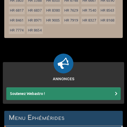
HR 5803
HR 5388
HR 6505
HR 6748
HR 6667
HR 6590
HR 6817
HR 6837
HR 8380
HR 7629
HR 7540
HR 8563
HR 8461
HR 8971
HR 9005
HR 7919
HR 8327
HR 8168
HR 7774
HR 8654
ANNONCES
Soutenez Webastro !
Menu Ephémérides