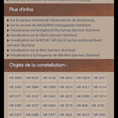
Plus d'infos
Sur le serveur Simbad de l'observatoire de Strasbourg
Sur le serveur du NASA/IPAC Extragalactic Database
Visualisation sur le Digitized Sky Survey (serveur SkyView)
Visualisation sur le HEAO (serveur SkyView)
Visualisation sur le ROSAT All-Sky X-ray Survey Broad Band
(serveur SkyView)
Visualisation sur le IRAS (serveur SkyView)
Visualisation à la fréquence de 408 MHz (serveur SkyView)
Objets de la constellation :
HR 3803
HR 6630
HR 4140
HR 4050
HR 3659
HR 3017
HR 3447
HR 3884
HR 3080
HR 3614
HR 4257
HR 4114
HR 3571
HR 4167
HR 3445
HR 4023
HR 5089
HR 3314
HR 3487
HR 4337
HR 3663
HR 3579
HR 868
HR 4102
HR 5471
HR 5485
HR 3477
HR 3825
HR 4522
HR 3055