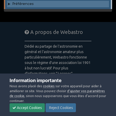
Préférences
A propos de Webastro
Dédié au partage de l'astronomie en
général et l'astronomie amateur plus
particulièrement, Webastro fonctionne
sous le régime d'une association loi 1901
à but non lucratif. Pour plus
d'informations, voir "à propos".
Information importante
Publicité: pas de publicité
Nous avons placé des
cookies
sur votre appareil pour aider à
Icons made by
Freepik
,
Alessio Atzeni
,
améliorer ce site. Vous pouvez choisir
d’ajuster vos paramètres
Pixel Buddha
,
Icon Pond
from
de cookie
, sinon nous supposerons que vous êtes d’accord pour
www.flaticon.com
is licensed by
CC 3.0
continuer.
BY
Accept Cookies
Reject Cookies
Design images: Courtesy NASA/JPL-
Caltech / Webastro - Quercus