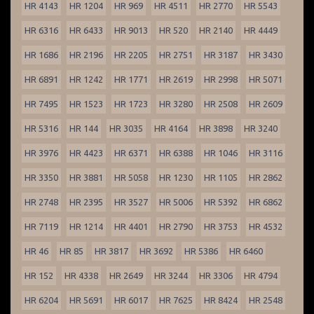
HR 4143
HR 1204
HR 969
HR 4511
HR 2770
HR 5543
HR 6316
HR 6433
HR 9013
HR 520
HR 2140
HR 4449
HR 1686
HR 2196
HR 2205
HR 2751
HR 3187
HR 3430
HR 6891
HR 1242
HR 1771
HR 2619
HR 2998
HR 5071
HR 7495
HR 1523
HR 1723
HR 3280
HR 2508
HR 2609
HR 5316
HR 144
HR 3035
HR 4164
HR 3898
HR 3240
HR 3976
HR 4423
HR 6371
HR 6388
HR 1046
HR 3116
HR 3350
HR 3881
HR 5058
HR 1230
HR 1105
HR 2862
HR 2748
HR 2395
HR 3527
HR 5006
HR 5392
HR 6862
HR 7119
HR 1214
HR 4401
HR 2790
HR 3753
HR 4532
HR 46
HR 85
HR 3817
HR 3692
HR 5386
HR 6460
HR 152
HR 4338
HR 2649
HR 3244
HR 3306
HR 4794
HR 6204
HR 5691
HR 6017
HR 7625
HR 8424
HR 2548