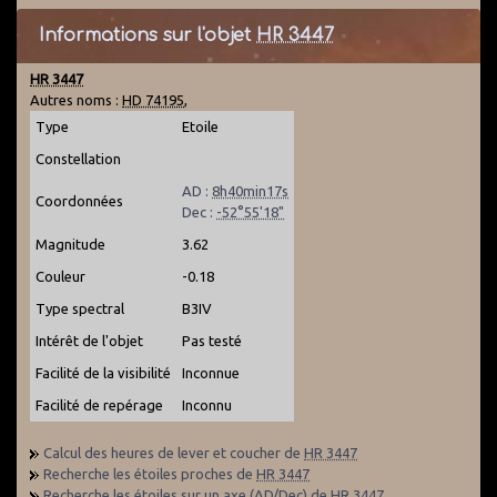
Informations sur l'objet
HR 3447
HR 3447
Autres noms :
HD 74195
,
Type
Etoile
Constellation
AD :
8h40min17s
Coordonnées
Dec :
-52°55'18"
Magnitude
3.62
Couleur
-0.18
Type spectral
B3IV
Intérêt de l'objet
Pas testé
Facilité de la visibilité
Inconnue
Facilité de repérage
Inconnu
Calcul des heures de lever et coucher de
HR 3447
Recherche les étoiles proches de
HR 3447
Recherche les étoiles sur un axe (AD/Dec) de
HR 3447