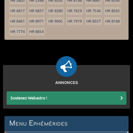
HR 5803
HR 5388
HR 6505
HR 6748
HR 6667
HR 6590
HR 6817
HR 6837
HR 8380
HR 7629
HR 7540
HR 8563
HR 8461
HR 8971
HR 9005
HR 7919
HR 8327
HR 8168
HR 7774
HR 8654
ANNONCES
Soutenez Webastro !
Menu Ephémérides