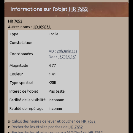
Informations sur l'objet
HR 7652
HR 7652
Autres noms :
HD189831
,
Type
Etoile
Constellation
AD :
20h3min33s
Coordonnées
Dec :
-37°56'26"
Magnitude
4.77
Couleur
1.41
Type spectral
K5III
Intérêt de l'objet
Pas testé
Facilité de la visibilité
Inconnue
Facilité de repérage
Inconnu
Calcul des heures de lever et coucher de
HR 7652
Recherche les étoiles proches de
HR 7652
Recherche les étoiles sur un axe (AD/Dec) de
HR 7652