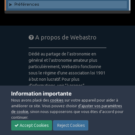
Préférences
A propos de Webastro
Dédié au partage de l'astronomie en
général et l'astronomie amateur plus
particulièrement, Webastro fonctionne
sous le régime d'une association loi 1901
à but non lucratif. Pour plus
d'informations, voir "à propos".
Information importante
Publicité: pas de publicité
Nous avons placé des
cookies
sur votre appareil pour aider à
Icons made by
Freepik
,
Alessio Atzeni
,
améliorer ce site. Vous pouvez choisir
d’ajuster vos paramètres
Pixel Buddha
,
Icon Pond
from
de cookie
, sinon nous supposerons que vous êtes d’accord pour
www.flaticon.com
is licensed by
CC 3.0
continuer.
BY
Accept Cookies
Reject Cookies
Design images: Courtesy NASA/JPL-
Caltech / Webastro - Quercus