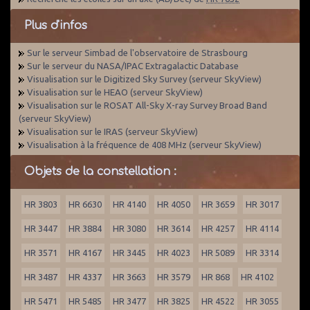
Plus d'infos
Sur le serveur Simbad de l'observatoire de Strasbourg
Sur le serveur du NASA/IPAC Extragalactic Database
Visualisation sur le Digitized Sky Survey (serveur SkyView)
Visualisation sur le HEAO (serveur SkyView)
Visualisation sur le ROSAT All-Sky X-ray Survey Broad Band
(serveur SkyView)
Visualisation sur le IRAS (serveur SkyView)
Visualisation à la fréquence de 408 MHz (serveur SkyView)
Objets de la constellation :
HR 3803
HR 6630
HR 4140
HR 4050
HR 3659
HR 3017
HR 3447
HR 3884
HR 3080
HR 3614
HR 4257
HR 4114
HR 3571
HR 4167
HR 3445
HR 4023
HR 5089
HR 3314
HR 3487
HR 4337
HR 3663
HR 3579
HR 868
HR 4102
HR 5471
HR 5485
HR 3477
HR 3825
HR 4522
HR 3055