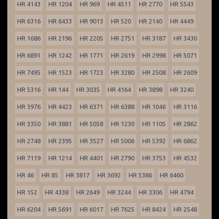
HR 4143
HR 1204
HR 969
HR 4511
HR 2770
HR 5543
HR 6316
HR 6433
HR 9013
HR 520
HR 2140
HR 4449
HR 1686
HR 2196
HR 2205
HR 2751
HR 3187
HR 3430
HR 6891
HR 1242
HR 1771
HR 2619
HR 2998
HR 5071
HR 7495
HR 1523
HR 1723
HR 3280
HR 2508
HR 2609
HR 5316
HR 144
HR 3035
HR 4164
HR 3898
HR 3240
HR 3976
HR 4423
HR 6371
HR 6388
HR 1046
HR 3116
HR 3350
HR 3881
HR 5058
HR 1230
HR 1105
HR 2862
HR 2748
HR 2395
HR 3527
HR 5006
HR 5392
HR 6862
HR 7119
HR 1214
HR 4401
HR 2790
HR 3753
HR 4532
HR 46
HR 85
HR 3817
HR 3692
HR 5386
HR 6460
HR 152
HR 4338
HR 2649
HR 3244
HR 3306
HR 4794
HR 6204
HR 5691
HR 6017
HR 7625
HR 8424
HR 2548