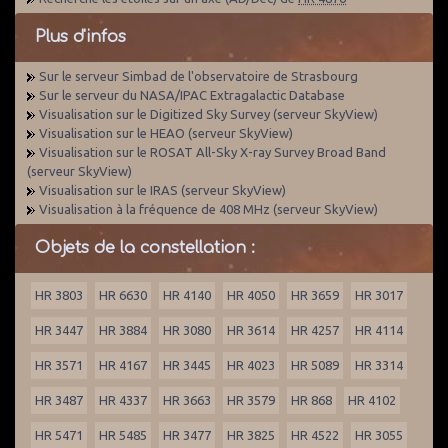
Plus d'infos
Sur le serveur Simbad de l'observatoire de Strasbourg
Sur le serveur du NASA/IPAC Extragalactic Database
Visualisation sur le Digitized Sky Survey (serveur SkyView)
Visualisation sur le HEAO (serveur SkyView)
Visualisation sur le ROSAT All-Sky X-ray Survey Broad Band
(serveur SkyView)
Visualisation sur le IRAS (serveur SkyView)
Visualisation à la fréquence de 408 MHz (serveur SkyView)
Objets de la constellation :
HR 3803
HR 6630
HR 4140
HR 4050
HR 3659
HR 3017
HR 3447
HR 3884
HR 3080
HR 3614
HR 4257
HR 4114
HR 3571
HR 4167
HR 3445
HR 4023
HR 5089
HR 3314
HR 3487
HR 4337
HR 3663
HR 3579
HR 868
HR 4102
HR 5471
HR 5485
HR 3477
HR 3825
HR 4522
HR 3055