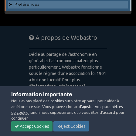
Préférences
A propos de Webastro
Dédié au partage de l'astronomie en
général et l'astronomie amateur plus
particulièrement, Webastro fonctionne
sous le régime d'une association loi 1901
à but non lucratif. Pour plus
d'informations, voir "à propos".
Information importante
Publicité: pas de publicité
Nous avons placé des
cookies
sur votre appareil pour aider à
Icons made by
Freepik
,
Alessio Atzeni
,
améliorer ce site. Vous pouvez choisir
d’ajuster vos paramètres
Pixel Buddha
,
Icon Pond
from
de cookie
, sinon nous supposerons que vous êtes d’accord pour
www.flaticon.com
is licensed by
CC 3.0
continuer.
BY
Accept Cookies
Reject Cookies
Design images: Courtesy NASA/JPL-
Caltech / Webastro - Quercus