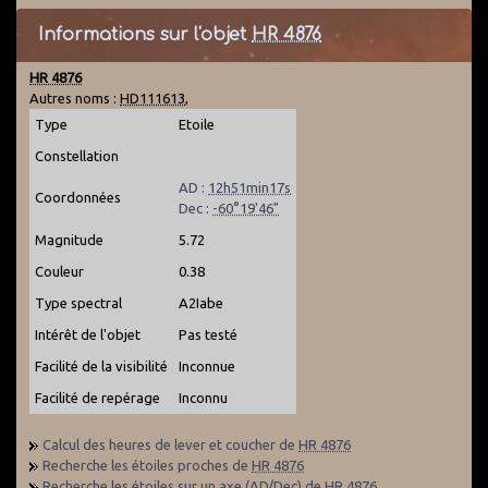
Informations sur l'objet
HR 4876
HR 4876
Autres noms :
HD111613
,
Type
Etoile
Constellation
AD :
12h51min17s
Coordonnées
Dec :
-60°19'46"
Magnitude
5.72
Couleur
0.38
Type spectral
A2Iabe
Intérêt de l'objet
Pas testé
Facilité de la visibilité
Inconnue
Facilité de repérage
Inconnu
Calcul des heures de lever et coucher de
HR 4876
Recherche les étoiles proches de
HR 4876
Recherche les étoiles sur un axe (AD/Dec) de
HR 4876