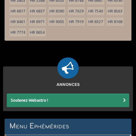
HR 5803
HR 5388
HR 6505
HR 6748
HR 6667
HR 6590
HR 6817
HR 6837
HR 8380
HR 7629
HR 7540
HR 8563
HR 8461
HR 8971
HR 9005
HR 7919
HR 8327
HR 8168
HR 7774
HR 8654
ANNONCES
Soutenez Webastro !
Menu Ephémérides