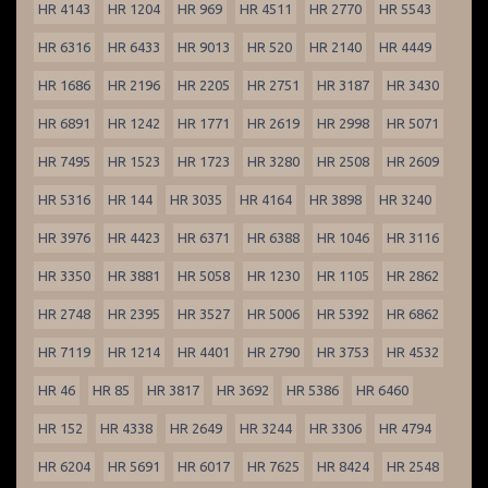
HR 4143
HR 1204
HR 969
HR 4511
HR 2770
HR 5543
HR 6316
HR 6433
HR 9013
HR 520
HR 2140
HR 4449
HR 1686
HR 2196
HR 2205
HR 2751
HR 3187
HR 3430
HR 6891
HR 1242
HR 1771
HR 2619
HR 2998
HR 5071
HR 7495
HR 1523
HR 1723
HR 3280
HR 2508
HR 2609
HR 5316
HR 144
HR 3035
HR 4164
HR 3898
HR 3240
HR 3976
HR 4423
HR 6371
HR 6388
HR 1046
HR 3116
HR 3350
HR 3881
HR 5058
HR 1230
HR 1105
HR 2862
HR 2748
HR 2395
HR 3527
HR 5006
HR 5392
HR 6862
HR 7119
HR 1214
HR 4401
HR 2790
HR 3753
HR 4532
HR 46
HR 85
HR 3817
HR 3692
HR 5386
HR 6460
HR 152
HR 4338
HR 2649
HR 3244
HR 3306
HR 4794
HR 6204
HR 5691
HR 6017
HR 7625
HR 8424
HR 2548