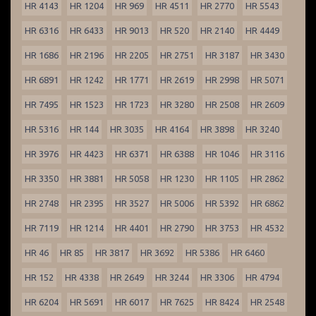
HR 4143
HR 1204
HR 969
HR 4511
HR 2770
HR 5543
HR 6316
HR 6433
HR 9013
HR 520
HR 2140
HR 4449
HR 1686
HR 2196
HR 2205
HR 2751
HR 3187
HR 3430
HR 6891
HR 1242
HR 1771
HR 2619
HR 2998
HR 5071
HR 7495
HR 1523
HR 1723
HR 3280
HR 2508
HR 2609
HR 5316
HR 144
HR 3035
HR 4164
HR 3898
HR 3240
HR 3976
HR 4423
HR 6371
HR 6388
HR 1046
HR 3116
HR 3350
HR 3881
HR 5058
HR 1230
HR 1105
HR 2862
HR 2748
HR 2395
HR 3527
HR 5006
HR 5392
HR 6862
HR 7119
HR 1214
HR 4401
HR 2790
HR 3753
HR 4532
HR 46
HR 85
HR 3817
HR 3692
HR 5386
HR 6460
HR 152
HR 4338
HR 2649
HR 3244
HR 3306
HR 4794
HR 6204
HR 5691
HR 6017
HR 7625
HR 8424
HR 2548