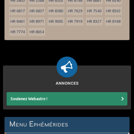
HR 5803
HR 5388
HR 6505
HR 6748
HR 6667
HR 6590
HR 6817
HR 6837
HR 8380
HR 7629
HR 7540
HR 8563
HR 8461
HR 8971
HR 9005
HR 7919
HR 8327
HR 8168
HR 7774
HR 8654
ANNONCES
Soutenez Webastro !
Menu Ephémérides