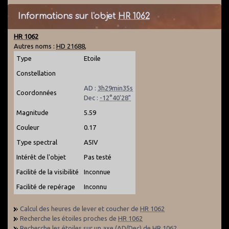
Informations sur l'objet
HR 1062
HR 1062
Autres noms :
HD 21688
,
Type
Etoile
Constellation
AD :
3h29min35s
Coordonnées
Dec :
-12°40'28"
Magnitude
5.59
Couleur
0.17
Type spectral
A5IV
Intérêt de l'objet
Pas testé
Facilité de la visibilité
Inconnue
Facilité de repérage
Inconnu
Calcul des heures de lever et coucher de
HR 1062
Recherche les étoiles proches de
HR 1062
Recherche les étoiles sur un axe (AD/Dec) de
HR 1062