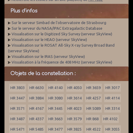
Plus d'infos
Sur le serveur Simbad de l'observatoire de Strasbourg
Sur le serveur du NASA/IPAC Extragalactic Database
Visualisation sur le Digitized Sky Survey (serveur SkyView)
Visualisation sur le HEAO (serveur SkyView)
Visualisation sur le ROSAT All-Sky X-ray Survey Broad Band
(serveur SkyView)
Visualisation sur le IRAS (serveur SkyView)
Visualisation à la fréquence de 408 MHz (serveur SkyView)
Objets de la constellation :
HR 3803
HR 6630
HR 4140
HR 4050
HR 3659
HR 3017
HR 3447
HR 3884
HR 3080
HR 3614
HR 4257
HR 4114
HR 3571
HR 4167
HR 3445
HR 4023
HR 5089
HR 3314
HR 3487
HR 4337
HR 3663
HR 3579
HR 868
HR 4102
HR 5471
HR 5485
HR 3477
HR 3825
HR 4522
HR 3055