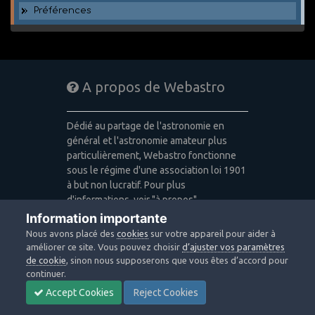
Préférences
A propos de Webastro
Dédié au partage de l'astronomie en
général et l'astronomie amateur plus
particulièrement, Webastro fonctionne
sous le régime d'une association loi 1901
à but non lucratif. Pour plus
d'informations, voir "à propos".
Information importante
Publicité: pas de publicité
Nous avons placé des
cookies
sur votre appareil pour aider à
Icons made by
Freepik
,
Alessio Atzeni
,
améliorer ce site. Vous pouvez choisir
d’ajuster vos paramètres
Pixel Buddha
,
Icon Pond
from
de cookie
, sinon nous supposerons que vous êtes d’accord pour
www.flaticon.com
is licensed by
CC 3.0
continuer.
BY
Accept Cookies
Reject Cookies
Design images: Courtesy NASA/JPL-
Caltech / Webastro - Quercus