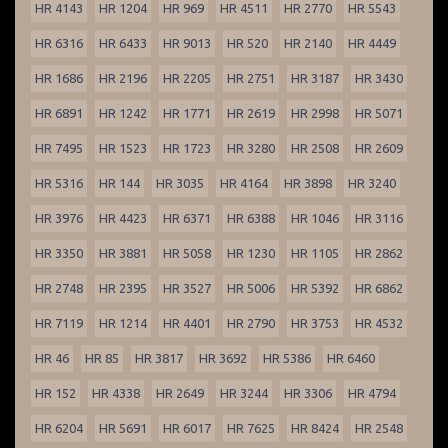
HR 4143
HR 1204
HR 969
HR 4511
HR 2770
HR 5543
HR 6316
HR 6433
HR 9013
HR 520
HR 2140
HR 4449
HR 1686
HR 2196
HR 2205
HR 2751
HR 3187
HR 3430
HR 6891
HR 1242
HR 1771
HR 2619
HR 2998
HR 5071
HR 7495
HR 1523
HR 1723
HR 3280
HR 2508
HR 2609
HR 5316
HR 144
HR 3035
HR 4164
HR 3898
HR 3240
HR 3976
HR 4423
HR 6371
HR 6388
HR 1046
HR 3116
HR 3350
HR 3881
HR 5058
HR 1230
HR 1105
HR 2862
HR 2748
HR 2395
HR 3527
HR 5006
HR 5392
HR 6862
HR 7119
HR 1214
HR 4401
HR 2790
HR 3753
HR 4532
HR 46
HR 85
HR 3817
HR 3692
HR 5386
HR 6460
HR 152
HR 4338
HR 2649
HR 3244
HR 3306
HR 4794
HR 6204
HR 5691
HR 6017
HR 7625
HR 8424
HR 2548