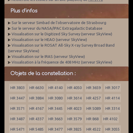
Plus d'infos
Sur le serveur Simbad de l'observatoire de Strasbourg
Sur le serveur du NASA/IPAC Extragalactic Database
Visualisation sur le Digitized Sky Survey (serveur SkyView)
Visualisation sur le HEAO (serveur SkyView)
Visualisation sur le ROSAT All-Sky X-ray Survey Broad Band
(serveur SkyView)
Visualisation sur le IRAS (serveur SkyView)
Visualisation à la fréquence de 408 MHz (serveur SkyView)
Objets de la constellation :
HR 3803
HR 6630
HR 4140
HR 4050
HR 3659
HR 3017
HR 3447
HR 3884
HR 3080
HR 3614
HR 4257
HR 4114
HR 3571
HR 4167
HR 3445
HR 4023
HR 5089
HR 3314
HR 3487
HR 4337
HR 3663
HR 3579
HR 868
HR 4102
HR 5471
HR 5485
HR 3477
HR 3825
HR 4522
HR 3055