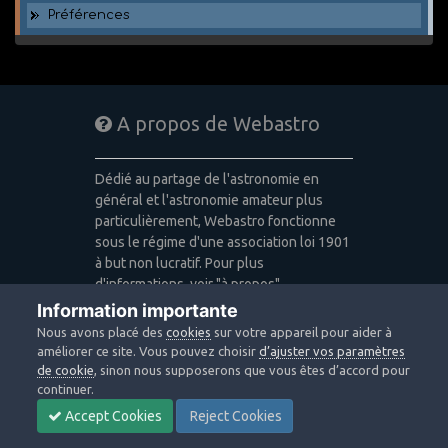
Préférences
A propos de Webastro
Dédié au partage de l'astronomie en
général et l'astronomie amateur plus
particulièrement, Webastro fonctionne
sous le régime d'une association loi 1901
à but non lucratif. Pour plus
d'informations, voir "à propos".
Information importante
Publicité: pas de publicité
Nous avons placé des
cookies
sur votre appareil pour aider à
Icons made by
Freepik
,
Alessio Atzeni
,
améliorer ce site. Vous pouvez choisir
d’ajuster vos paramètres
Pixel Buddha
,
Icon Pond
from
de cookie
, sinon nous supposerons que vous êtes d’accord pour
www.flaticon.com
is licensed by
CC 3.0
continuer.
BY
Accept Cookies
Reject Cookies
Design images: Courtesy NASA/JPL-
Caltech / Webastro - Quercus