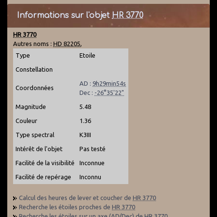
Informations sur l'objet
HR 3770
HR 3770
Autres noms :
HD 82205
,
Type
Etoile
Constellation
AD :
9h29min54s
Coordonnées
Dec :
-26°35'22"
Magnitude
5.48
Couleur
1.36
Type spectral
K3III
Intérêt de l'objet
Pas testé
Facilité de la visibilité
Inconnue
Facilité de repérage
Inconnu
Calcul des heures de lever et coucher de
HR 3770
Recherche les étoiles proches de
HR 3770
Recherche les étoiles sur un axe (AD/Dec) de
HR 3770