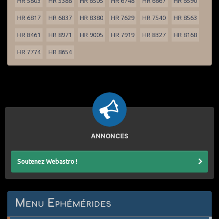
HR 5803
HR 5388
HR 6505
HR 6748
HR 6667
HR 6590
HR 6817
HR 6837
HR 8380
HR 7629
HR 7540
HR 8563
HR 8461
HR 8971
HR 9005
HR 7919
HR 8327
HR 8168
HR 7774
HR 8654
ANNONCES
Soutenez Webastro !
Menu Ephémérides