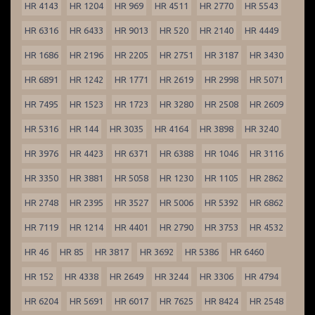
HR 4143
HR 1204
HR 969
HR 4511
HR 2770
HR 5543
HR 6316
HR 6433
HR 9013
HR 520
HR 2140
HR 4449
HR 1686
HR 2196
HR 2205
HR 2751
HR 3187
HR 3430
HR 6891
HR 1242
HR 1771
HR 2619
HR 2998
HR 5071
HR 7495
HR 1523
HR 1723
HR 3280
HR 2508
HR 2609
HR 5316
HR 144
HR 3035
HR 4164
HR 3898
HR 3240
HR 3976
HR 4423
HR 6371
HR 6388
HR 1046
HR 3116
HR 3350
HR 3881
HR 5058
HR 1230
HR 1105
HR 2862
HR 2748
HR 2395
HR 3527
HR 5006
HR 5392
HR 6862
HR 7119
HR 1214
HR 4401
HR 2790
HR 3753
HR 4532
HR 46
HR 85
HR 3817
HR 3692
HR 5386
HR 6460
HR 152
HR 4338
HR 2649
HR 3244
HR 3306
HR 4794
HR 6204
HR 5691
HR 6017
HR 7625
HR 8424
HR 2548