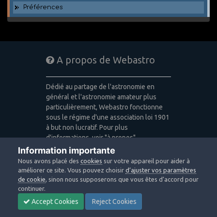
Préférences
A propos de Webastro
Dédié au partage de l'astronomie en
général et l'astronomie amateur plus
particulièrement, Webastro fonctionne
sous le régime d'une association loi 1901
à but non lucratif. Pour plus
d'informations, voir "à propos".
Information importante
Publicité: pas de publicité
Nous avons placé des
cookies
sur votre appareil pour aider à
Icons made by
Freepik
,
Alessio Atzeni
,
améliorer ce site. Vous pouvez choisir
d’ajuster vos paramètres
Pixel Buddha
,
Icon Pond
from
de cookie
, sinon nous supposerons que vous êtes d’accord pour
www.flaticon.com
is licensed by
CC 3.0
continuer.
BY
Accept Cookies
Reject Cookies
Design images: Courtesy NASA/JPL-
Caltech / Webastro - Quercus