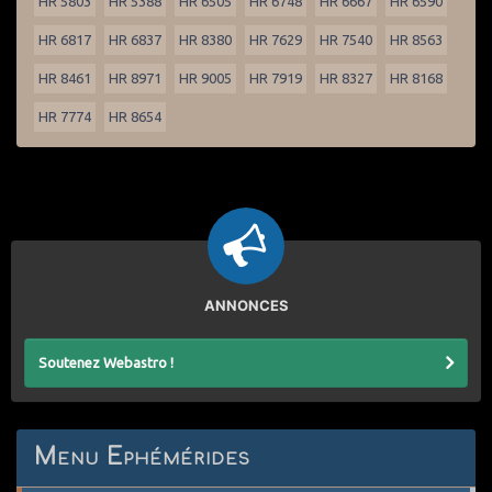
HR 5803
HR 5388
HR 6505
HR 6748
HR 6667
HR 6590
HR 6817
HR 6837
HR 8380
HR 7629
HR 7540
HR 8563
HR 8461
HR 8971
HR 9005
HR 7919
HR 8327
HR 8168
HR 7774
HR 8654
ANNONCES
Soutenez Webastro !
Menu Ephémérides