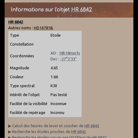
Informations sur l'objet
HR 6842
HR 6842
Autres noms :
HD167818
,
Type
Etoile
Constellation
AD :
18h18min3s
Coordonnées
Dec :
-27°2'33"
Magnitude
4.65
Couleur
1.66
Type spectral
K3II
Intérêt de l'objet
Pas testé
Facilité de la visibilité
Inconnue
Facilité de repérage
Inconnu
Calcul des heures de lever et coucher de
HR 6842
Recherche les étoiles proches de
HR 6842
Recherche les étoiles sur un axe (AD/Dec) de
HR 6842