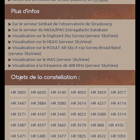
Plus d'infos
Sur le serveur Simbad de l'observatoire de Strasbourg
Sur le serveur du NASA/IPAC Extragalactic Database
Visualisation sur le Digitized Sky Survey (serveur SkyView)
Visualisation sur le HEAO (serveur SkyView)
Visualisation sur le ROSAT All-Sky X-ray Survey Broad Band
(serveur SkyView)
Visualisation sur le IRAS (serveur SkyView)
Visualisation à la fréquence de 408 MHz (serveur SkyView)
Objets de la constellation :
HR 3803
HR 6630
HR 4140
HR 4050
HR 3659
HR 3017
HR 3447
HR 3884
HR 3080
HR 3614
HR 4257
HR 4114
HR 3571
HR 4167
HR 3445
HR 4023
HR 5089
HR 3314
HR 3487
HR 4337
HR 3663
HR 3579
HR 868
HR 4102
HR 5471
HR 5485
HR 3477
HR 3825
HR 4522
HR 3055