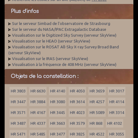
Plus d'infos
Sur le serveur Simbad de l'observatoire de Strasbourg
Sur le serveur du NASA/IPAC Extragalactic Database
Visualisation sur le Digitized Sky Survey (serveur SkyView)
Visualisation sur le HEAO (serveur SkyView)
Visualisation sur le ROSAT All-Sky X-ray Survey Broad Band
(serveur SkyView)
Visualisation sur le IRAS (serveur SkyView)
Visualisation à la fréquence de 408 MHz (serveur SkyView)
Objets de la constellation :
HR 3803
HR 6630
HR 4140
HR 4050
HR 3659
HR 3017
HR 3447
HR 3884
HR 3080
HR 3614
HR 4257
HR 4114
HR 3571
HR 4167
HR 3445
HR 4023
HR 5089
HR 3314
HR 3487
HR 4337
HR 3663
HR 3579
HR 868
HR 4102
HR 5471
HR 5485
HR 3477
HR 3825
HR 4522
HR 3055