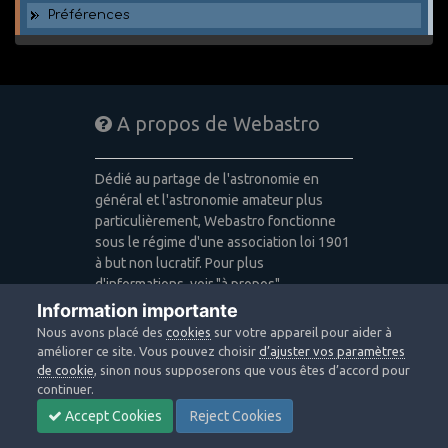
Préférences
A propos de Webastro
Dédié au partage de l'astronomie en
général et l'astronomie amateur plus
particulièrement, Webastro fonctionne
sous le régime d'une association loi 1901
à but non lucratif. Pour plus
d'informations, voir "à propos".
Information importante
Publicité: pas de publicité
Nous avons placé des
cookies
sur votre appareil pour aider à
Icons made by
Freepik
,
Alessio Atzeni
,
améliorer ce site. Vous pouvez choisir
d’ajuster vos paramètres
Pixel Buddha
,
Icon Pond
from
de cookie
, sinon nous supposerons que vous êtes d’accord pour
www.flaticon.com
is licensed by
CC 3.0
continuer.
BY
Accept Cookies
Reject Cookies
Design images: Courtesy NASA/JPL-
Caltech / Webastro - Quercus