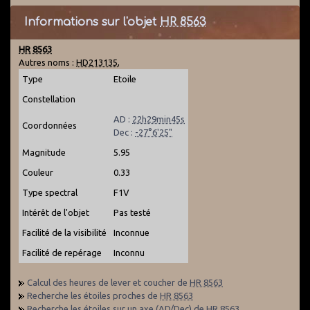
Informations sur l'objet
HR 8563
HR 8563
Autres noms :
HD213135
,
Type
Etoile
Constellation
AD :
22h29min45s
Coordonnées
Dec :
-27°6'25"
Magnitude
5.95
Couleur
0.33
Type spectral
F1V
Intérêt de l'objet
Pas testé
Facilité de la visibilité
Inconnue
Facilité de repérage
Inconnu
Calcul des heures de lever et coucher de
HR 8563
Recherche les étoiles proches de
HR 8563
Recherche les étoiles sur un axe (AD/Dec) de
HR 8563