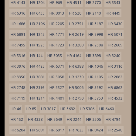
HR 4143
HR 1204
HR 969
HR 4511
HR 2770
HR 5543
HR 6316
HR 6433
HR 9013
HR 520
HR 2140
HR 4449
HR 1686
HR 2196
HR 2205
HR 2751
HR 3187
HR 3430
HR 6891
HR 1242
HR 1771
HR 2619
HR 2998
HR 5071
HR 7495
HR 1523
HR 1723
HR 3280
HR 2508
HR 2609
HR 5316
HR 144
HR 3035
HR 4164
HR 3898
HR 3240
HR 3976
HR 4423
HR 6371
HR 6388
HR 1046
HR 3116
HR 3350
HR 3881
HR 5058
HR 1230
HR 1105
HR 2862
HR 2748
HR 2395
HR 3527
HR 5006
HR 5392
HR 6862
HR 7119
HR 1214
HR 4401
HR 2790
HR 3753
HR 4532
HR 46
HR 85
HR 3817
HR 3692
HR 5386
HR 6460
HR 152
HR 4338
HR 2649
HR 3244
HR 3306
HR 4794
HR 6204
HR 5691
HR 6017
HR 7625
HR 8424
HR 2548