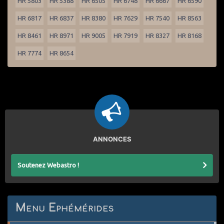
HR 5803
HR 5388
HR 6505
HR 6748
HR 6667
HR 6590
HR 6817
HR 6837
HR 8380
HR 7629
HR 7540
HR 8563
HR 8461
HR 8971
HR 9005
HR 7919
HR 8327
HR 8168
HR 7774
HR 8654
ANNONCES
Soutenez Webastro !
Menu Ephémérides