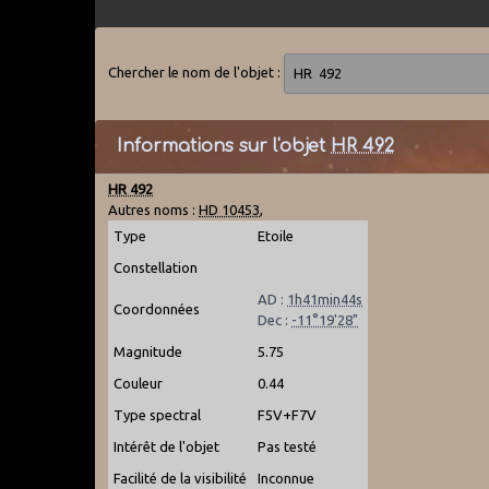
Chercher le nom de l'objet :
Informations sur l'objet
HR 492
HR 492
Autres noms :
HD 10453
,
Type
Etoile
Constellation
AD :
1h41min44s
Coordonnées
Dec :
-11°19'28"
Magnitude
5.75
Couleur
0.44
Type spectral
F5V+F7V
Intérêt de l'objet
Pas testé
Facilité de la visibilité
Inconnue