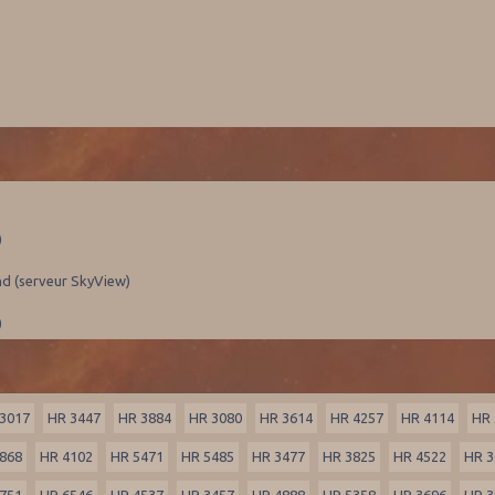
)
nd (serveur SkyView)
)
3017
HR 3447
HR 3884
HR 3080
HR 3614
HR 4257
HR 4114
HR 
868
HR 4102
HR 5471
HR 5485
HR 3477
HR 3825
HR 4522
HR 3
751
HR 6546
HR 4537
HR 3457
HR 4888
HR 5358
HR 3696
HR 3