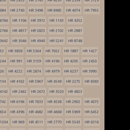
084
HR 2740
HR 3498
HR 8485
HR 4074
HR 7955
6766
HR 1106
HR 3912
HR 1143
HR 4352
2766
HR 4817
HR 5825
HR 2102
HR 2881
3642
HR 3046
HR 4940
HR 5241
HR 8748
52
HR 3858
HR 5364
HR 7652
HR 1887
HR 1427
244
HR 991
HR 3159
HR 4196
HR 4205
HR 2450
26
HR 4222
HR 2874
HR 4979
HR 6237
HR 3990
134
HR 4162
HR 5967
HR 4549
HR 2275
HR 8383
4142
HR 2462
HR 2672
HR 3520
HR 4823
742
HR 6196
HR 7633
HR 4538
HR 2902
HR 4072
654
HR 4396
HR 4682
HR 4668
HR 5969
HR 6452
1204
HR 969
HR 4511
HR 2770
HR 5543
HR 6316