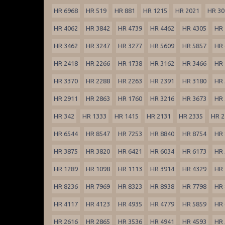
HR 6968
HR 519
HR 881
HR 1215
HR 2021
HR 30
HR 4062
HR 3842
HR 4739
HR 4462
HR 4305
HR 
HR 3462
HR 3247
HR 3277
HR 5609
HR 5857
HR 
HR 2418
HR 2266
HR 1738
HR 3162
HR 3466
HR 
HR 3370
HR 2288
HR 2263
HR 2391
HR 3180
HR 
HR 2911
HR 2863
HR 1760
HR 3216
HR 3673
HR 
HR 342
HR 1333
HR 1415
HR 2131
HR 2335
HR 2
HR 6544
HR 8547
HR 7253
HR 8840
HR 8754
HR 
HR 3875
HR 3820
HR 6421
HR 6034
HR 6173
HR 
HR 1289
HR 1098
HR 1113
HR 3914
HR 4329
HR 
HR 8236
HR 7969
HR 8323
HR 8938
HR 7798
HR 
HR 4117
HR 4123
HR 4935
HR 4779
HR 5859
HR 
HR 2616
HR 2865
HR 3536
HR 4941
HR 4593
HR 