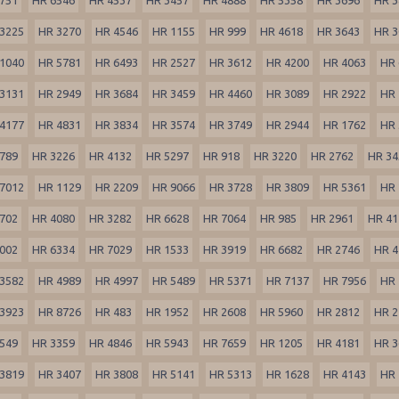
3225
HR 3270
HR 4546
HR 1155
HR 999
HR 4618
HR 3643
HR 3
1040
HR 5781
HR 6493
HR 2527
HR 3612
HR 4200
HR 4063
HR 
3131
HR 2949
HR 3684
HR 3459
HR 4460
HR 3089
HR 2922
HR 
4177
HR 4831
HR 3834
HR 3574
HR 3749
HR 2944
HR 1762
HR 
789
HR 3226
HR 4132
HR 5297
HR 918
HR 3220
HR 2762
HR 34
7012
HR 1129
HR 2209
HR 9066
HR 3728
HR 3809
HR 5361
HR 
702
HR 4080
HR 3282
HR 6628
HR 7064
HR 985
HR 2961
HR 41
002
HR 6334
HR 7029
HR 1533
HR 3919
HR 6682
HR 2746
HR 4
3582
HR 4989
HR 4997
HR 5489
HR 5371
HR 7137
HR 7956
HR 
3923
HR 8726
HR 483
HR 1952
HR 2608
HR 5960
HR 2812
HR 2
549
HR 3359
HR 4846
HR 5943
HR 7659
HR 1205
HR 4181
HR 3
3819
HR 3407
HR 3808
HR 5141
HR 5313
HR 1628
HR 4143
HR 