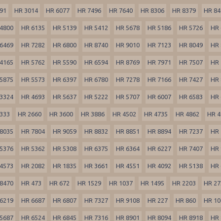
91
HR 3014
HR 6077
HR 7496
HR 7640
HR 8306
HR 8379
HR 84
4800
HR 6135
HR 5139
HR 5412
HR 5678
HR 5186
HR 5726
HR 
6469
HR 7282
HR 6800
HR 8740
HR 9010
HR 7123
HR 8049
HR 
4165
HR 5762
HR 5590
HR 6594
HR 8769
HR 7971
HR 7507
HR 
5875
HR 5573
HR 6397
HR 6780
HR 7278
HR 7166
HR 7427
HR 
3324
HR 4693
HR 5637
HR 5222
HR 5707
HR 6007
HR 6583
HR 
333
HR 2660
HR 3600
HR 3886
HR 4502
HR 4735
HR 4862
HR 4
8035
HR 7804
HR 9059
HR 8832
HR 8851
HR 8894
HR 7237
HR 
5376
HR 5362
HR 5308
HR 6375
HR 6364
HR 6227
HR 7407
HR 
4573
HR 2082
HR 1835
HR 3661
HR 4551
HR 4092
HR 5138
HR 
8470
HR 473
HR 672
HR 1529
HR 1037
HR 1495
HR 2203
HR 27
6219
HR 6687
HR 6807
HR 7327
HR 9108
HR 227
HR 860
HR 10
5687
HR 6524
HR 6845
HR 7316
HR 8901
HR 8094
HR 8918
HR 