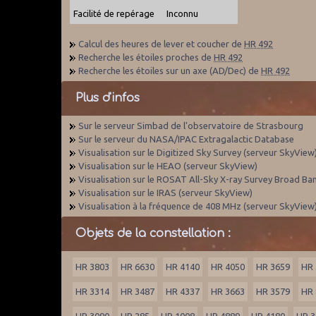
Facilité de repérage
Inconnu
Calcul des heures de lever et coucher de
HR 492
Recherche les étoiles proches de
HR 492
Recherche les étoiles sur un axe (AD/Dec) de
HR 492
Plus d'infos
Sur le serveur Simbad de l'observatoire de Strasbourg
Sur le serveur du NASA/IPAC Extragalactic Database
Visualisation sur le Digitized Sky Survey (serveur SkyView
Visualisation sur le HEAO (serveur SkyView)
Visualisation sur le ROSAT All-Sky X-ray Survey Broad Ba
Visualisation sur le IRAS (serveur SkyView)
Visualisation à la fréquence de 408 MHz (serveur SkyView
Objets de la constellation :
HR 3803
HR 6630
HR 4140
HR 4050
HR 3659
HR 
HR 3314
HR 3487
HR 4337
HR 3663
HR 3579
HR 
HR 3090
HR 285
HR 1008
HR 4889
HR 4180
HR 3