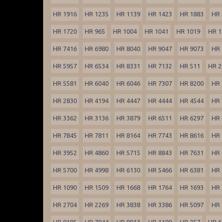
HR 1916
HR 1235
HR 1139
HR 1423
HR 1883
HR 
HR 1720
HR 965
HR 1004
HR 1041
HR 1019
HR 1
HR 7416
HR 6980
HR 8040
HR 9047
HR 9073
HR 
HR 5957
HR 6534
HR 8331
HR 7132
HR 511
HR 2
HR 5581
HR 6040
HR 6046
HR 7307
HR 8200
HR 
HR 2830
HR 4194
HR 4447
HR 4444
HR 4544
HR 
HR 3362
HR 3136
HR 3879
HR 6511
HR 6297
HR 
HR 7845
HR 7811
HR 8164
HR 7743
HR 8616
HR 
HR 3952
HR 4860
HR 5715
HR 8843
HR 7631
HR 
HR 5700
HR 4998
HR 6130
HR 5466
HR 6381
HR 
HR 1090
HR 1509
HR 1668
HR 1764
HR 1693
HR 
HR 2704
HR 2269
HR 3838
HR 3386
HR 5097
HR 
HR 8185
HR 7044
HR 8013
HR 1109
HR 257
HR 6