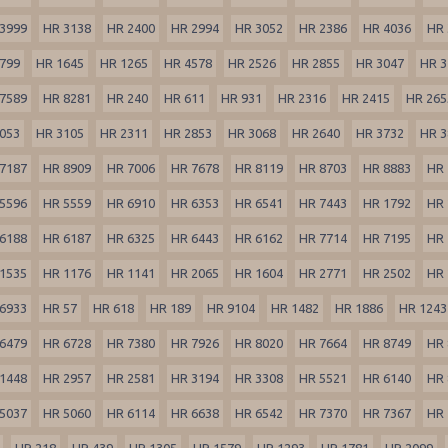
3999
HR 3138
HR 2400
HR 2994
HR 3052
HR 2386
HR 4036
HR 
799
HR 1645
HR 1265
HR 4578
HR 2526
HR 2855
HR 3047
HR 3
7589
HR 8281
HR 240
HR 611
HR 931
HR 2316
HR 2415
HR 265
053
HR 3105
HR 2311
HR 2853
HR 3068
HR 2640
HR 3732
HR 3
7187
HR 8909
HR 7006
HR 7678
HR 8119
HR 8703
HR 8883
HR 
5596
HR 5559
HR 6910
HR 6353
HR 6541
HR 7443
HR 1792
HR 
6188
HR 6187
HR 6325
HR 6443
HR 6162
HR 7714
HR 7195
HR 
1535
HR 1176
HR 1141
HR 2065
HR 1604
HR 2771
HR 2502
HR 
6933
HR 57
HR 618
HR 189
HR 9104
HR 1482
HR 1886
HR 1243
6479
HR 6728
HR 7380
HR 7926
HR 8020
HR 7664
HR 8749
HR 
1448
HR 2957
HR 2581
HR 3194
HR 3308
HR 5521
HR 6140
HR 
5037
HR 5060
HR 6114
HR 6638
HR 6542
HR 7370
HR 7367
HR 
HR 218
HR 439
HR 1305
HR 1579
HR 1293
HR 1781
HR 2099