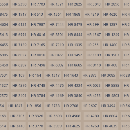
5558
HR 5390
HR 7703
HR 1571
HR 2825
HR 3043
HR 2896
HR 
8475
HR 1917
HR 513
HR 1364
HR 1868
HR 4219
HR 4620
HR 4
4604
HR 6131
HR 7987
HR 7444
HR 8479
HR 299
HR 1257
HR 2
5413
HR 6991
HR 6016
HR 8501
HR 8444
HR 1367
HR 1249
HR 
6455
HR 7129
HR 7165
HR 7210
HR 1335
HR 233
HR 1480
HR 3
6985
HR 6857
HR 8016
HR 8463
HR 1492
HR 1189
HR 1507
HR 
5450
HR 6287
HR 7498
HR 6882
HR 8685
HR 8110
HR 408
HR 1
7531
HR 109
HR 164
HR 1317
HR 1643
HR 2875
HR 3085
HR 28
1527
HR 4576
HR 4748
HR 4476
HR 4334
HR 6025
HR 5595
HR 
2572
HR 2401
HR 3784
HR 4169
HR 3840
HR 4253
HR 4803
HR 
54
HR 1847
HR 1856
HR 2758
HR 2708
HR 2607
HR 3494
HR 56
163
HR 2703
HR 3326
HR 3698
HR 4906
HR 4280
HR 6804
HR 6
514
HR 3440
HR 3770
HR 3939
HR 4625
HR 4768
HR 4839
HR 5