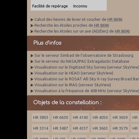
Facilité de repérage
Inconnu
Calcul des heures de lever et coucher de
HR 8696
Recherche les étoiles proches de
HR 8696
Recherche les étoiles sur un axe (AD/Dec) de
HR 8696
Plus d'infos
Sur le serveur Simbad de l'observatoire de Strasbourg
Sur le serveur du NASA/IPAC Extragalactic Database
Visualisation sur le Digitized Sky Survey (serveur SkyView
Visualisation sur le HEAO (serveur SkyView)
Visualisation sur le ROSAT All-Sky X-ray Survey Broad Ba
Visualisation sur le IRAS (serveur SkyView)
Visualisation à la fréquence de 408 MHz (serveur SkyView
Objets de la constellation :
HR 3803
HR 6630
HR 4140
HR 4050
HR 3659
HR 
HR 3314
HR 3487
HR 4337
HR 3663
HR 3579
HR 
HR 3090
HR 285
HR 1008
HR 4889
HR 4180
HR 3