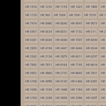
HR 1916
HR 1235
HR 1139
HR 1423
HR 1883
HR 
HR 1720
HR 965
HR 1004
HR 1041
HR 1019
HR 1
HR 7416
HR 6980
HR 8040
HR 9047
HR 9073
HR 
HR 5957
HR 6534
HR 8331
HR 7132
HR 511
HR 2
HR 5581
HR 6040
HR 6046
HR 7307
HR 8200
HR 
HR 2830
HR 4194
HR 4447
HR 4444
HR 4544
HR 
HR 3362
HR 3136
HR 3879
HR 6511
HR 6297
HR 
HR 7845
HR 7811
HR 8164
HR 7743
HR 8616
HR 
HR 3952
HR 4860
HR 5715
HR 8843
HR 7631
HR 
HR 5700
HR 4998
HR 6130
HR 5466
HR 6381
HR 
HR 1090
HR 1509
HR 1668
HR 1764
HR 1693
HR 
HR 2704
HR 2269
HR 3838
HR 3386
HR 5097
HR 
HR 8185
HR 7044
HR 8013
HR 1109
HR 257
HR 6