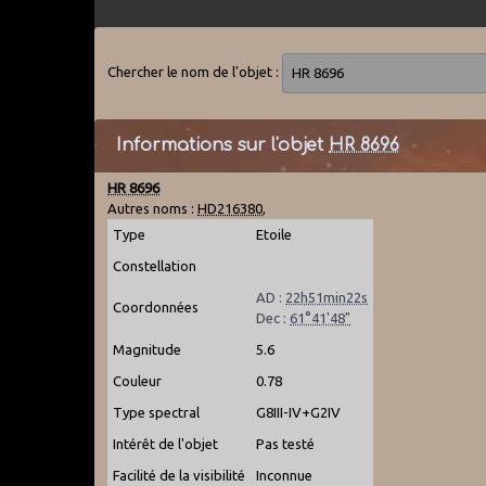
Chercher le nom de l'objet :
Informations sur l'objet
HR 8696
HR 8696
Autres noms :
HD216380
,
Type
Etoile
Constellation
AD :
22h51min22s
Coordonnées
Dec :
61°41'48"
Magnitude
5.6
Couleur
0.78
Type spectral
G8III-IV+G2IV
Intérêt de l'objet
Pas testé
Facilité de la visibilité
Inconnue