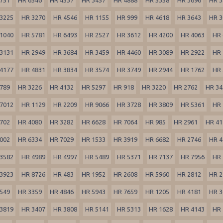
3225
HR 3270
HR 4546
HR 1155
HR 999
HR 4618
HR 3643
HR 3
1040
HR 5781
HR 6493
HR 2527
HR 3612
HR 4200
HR 4063
HR 
3131
HR 2949
HR 3684
HR 3459
HR 4460
HR 3089
HR 2922
HR 
4177
HR 4831
HR 3834
HR 3574
HR 3749
HR 2944
HR 1762
HR 
789
HR 3226
HR 4132
HR 5297
HR 918
HR 3220
HR 2762
HR 34
7012
HR 1129
HR 2209
HR 9066
HR 3728
HR 3809
HR 5361
HR 
702
HR 4080
HR 3282
HR 6628
HR 7064
HR 985
HR 2961
HR 41
002
HR 6334
HR 7029
HR 1533
HR 3919
HR 6682
HR 2746
HR 4
3582
HR 4989
HR 4997
HR 5489
HR 5371
HR 7137
HR 7956
HR 
3923
HR 8726
HR 483
HR 1952
HR 2608
HR 5960
HR 2812
HR 2
549
HR 3359
HR 4846
HR 5943
HR 7659
HR 1205
HR 4181
HR 3
3819
HR 3407
HR 3808
HR 5141
HR 5313
HR 1628
HR 4143
HR 