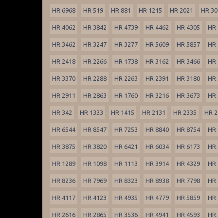
HR 6968
HR 519
HR 881
HR 1215
HR 2021
HR 30
HR 4062
HR 3842
HR 4739
HR 4462
HR 4305
HR 
HR 3462
HR 3247
HR 3277
HR 5609
HR 5857
HR 
HR 2418
HR 2266
HR 1738
HR 3162
HR 3466
HR 
HR 3370
HR 2288
HR 2263
HR 2391
HR 3180
HR 
HR 2911
HR 2863
HR 1760
HR 3216
HR 3673
HR 
HR 342
HR 1333
HR 1415
HR 2131
HR 2335
HR 2
HR 6544
HR 8547
HR 7253
HR 8840
HR 8754
HR 
HR 3875
HR 3820
HR 6421
HR 6034
HR 6173
HR 
HR 1289
HR 1098
HR 1113
HR 3914
HR 4329
HR 
HR 8236
HR 7969
HR 8323
HR 8938
HR 7798
HR 
HR 4117
HR 4123
HR 4935
HR 4779
HR 5859
HR 
HR 2616
HR 2865
HR 3536
HR 4941
HR 4593
HR 