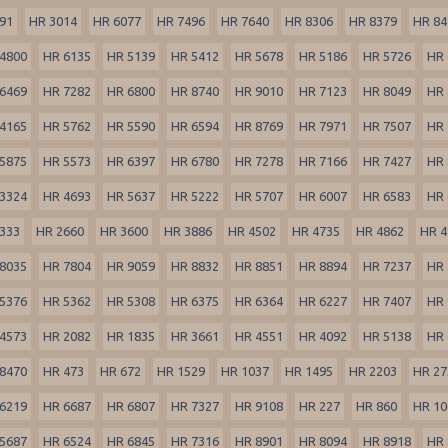
91
HR 3014
HR 6077
HR 7496
HR 7640
HR 8306
HR 8379
HR 84
4800
HR 6135
HR 5139
HR 5412
HR 5678
HR 5186
HR 5726
HR 
6469
HR 7282
HR 6800
HR 8740
HR 9010
HR 7123
HR 8049
HR 
4165
HR 5762
HR 5590
HR 6594
HR 8769
HR 7971
HR 7507
HR 
5875
HR 5573
HR 6397
HR 6780
HR 7278
HR 7166
HR 7427
HR 
3324
HR 4693
HR 5637
HR 5222
HR 5707
HR 6007
HR 6583
HR 
333
HR 2660
HR 3600
HR 3886
HR 4502
HR 4735
HR 4862
HR 4
8035
HR 7804
HR 9059
HR 8832
HR 8851
HR 8894
HR 7237
HR 
5376
HR 5362
HR 5308
HR 6375
HR 6364
HR 6227
HR 7407
HR 
4573
HR 2082
HR 1835
HR 3661
HR 4551
HR 4092
HR 5138
HR 
8470
HR 473
HR 672
HR 1529
HR 1037
HR 1495
HR 2203
HR 27
6219
HR 6687
HR 6807
HR 7327
HR 9108
HR 227
HR 860
HR 10
5687
HR 6524
HR 6845
HR 7316
HR 8901
HR 8094
HR 8918
HR 