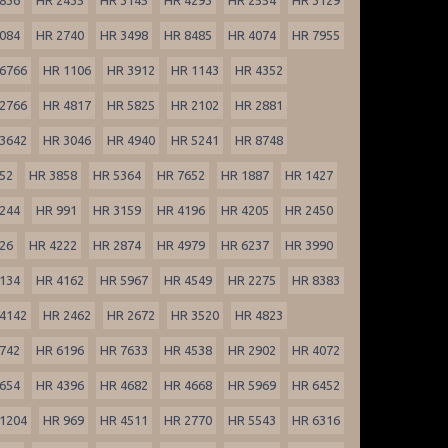
084
HR 2740
HR 3498
HR 8485
HR 4074
HR 7955
6766
HR 1106
HR 3912
HR 1143
HR 4352
2766
HR 4817
HR 5825
HR 2102
HR 2881
3642
HR 3046
HR 4940
HR 5241
HR 8748
52
HR 3858
HR 5364
HR 7652
HR 1887
HR 1427
244
HR 991
HR 3159
HR 4196
HR 4205
HR 2450
26
HR 4222
HR 2874
HR 4979
HR 6237
HR 3990
134
HR 4162
HR 5967
HR 4549
HR 2275
HR 8383
4142
HR 2462
HR 2672
HR 3520
HR 4823
742
HR 6196
HR 7633
HR 4538
HR 2902
HR 4072
654
HR 4396
HR 4682
HR 4668
HR 5969
HR 6452
1204
HR 969
HR 4511
HR 2770
HR 5543
HR 6316