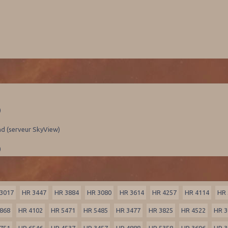
)
nd (serveur SkyView)
)
3017
HR 3447
HR 3884
HR 3080
HR 3614
HR 4257
HR 4114
HR 
868
HR 4102
HR 5471
HR 5485
HR 3477
HR 3825
HR 4522
HR 3
751
HR 6546
HR 4537
HR 3457
HR 4888
HR 5358
HR 3696
HR 3