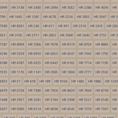
3999
HR 3138
HR 2400
HR 2994
HR 3052
HR 2386
HR 4036
HR 
799
HR 1645
HR 1265
HR 4578
HR 2526
HR 2855
HR 3047
HR 3
7589
HR 8281
HR 240
HR 611
HR 931
HR 2316
HR 2415
HR 265
053
HR 3105
HR 2311
HR 2853
HR 3068
HR 2640
HR 3732
HR 3
7187
HR 8909
HR 7006
HR 7678
HR 8119
HR 8703
HR 8883
HR 
5596
HR 5559
HR 6910
HR 6353
HR 6541
HR 7443
HR 1792
HR 
6188
HR 6187
HR 6325
HR 6443
HR 6162
HR 7714
HR 7195
HR 
1535
HR 1176
HR 1141
HR 2065
HR 1604
HR 2771
HR 2502
HR 
6933
HR 57
HR 618
HR 189
HR 9104
HR 1482
HR 1886
HR 1243
6479
HR 6728
HR 7380
HR 7926
HR 8020
HR 7664
HR 8749
HR 
1448
HR 2957
HR 2581
HR 3194
HR 3308
HR 5521
HR 6140
HR 
5037
HR 5060
HR 6114
HR 6638
HR 6542
HR 7370
HR 7367
HR 
HR 218
HR 439
HR 1305
HR 1579
HR 1293
HR 1781
HR 2099