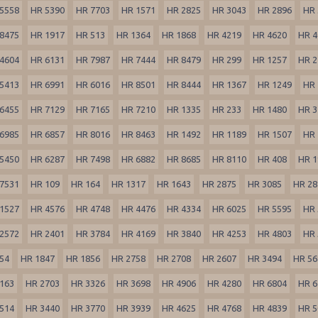
5558
HR 5390
HR 7703
HR 1571
HR 2825
HR 3043
HR 2896
HR 
8475
HR 1917
HR 513
HR 1364
HR 1868
HR 4219
HR 4620
HR 4
4604
HR 6131
HR 7987
HR 7444
HR 8479
HR 299
HR 1257
HR 2
5413
HR 6991
HR 6016
HR 8501
HR 8444
HR 1367
HR 1249
HR 
6455
HR 7129
HR 7165
HR 7210
HR 1335
HR 233
HR 1480
HR 3
6985
HR 6857
HR 8016
HR 8463
HR 1492
HR 1189
HR 1507
HR 
5450
HR 6287
HR 7498
HR 6882
HR 8685
HR 8110
HR 408
HR 1
7531
HR 109
HR 164
HR 1317
HR 1643
HR 2875
HR 3085
HR 28
1527
HR 4576
HR 4748
HR 4476
HR 4334
HR 6025
HR 5595
HR 
2572
HR 2401
HR 3784
HR 4169
HR 3840
HR 4253
HR 4803
HR 
54
HR 1847
HR 1856
HR 2758
HR 2708
HR 2607
HR 3494
HR 56
163
HR 2703
HR 3326
HR 3698
HR 4906
HR 4280
HR 6804
HR 6
514
HR 3440
HR 3770
HR 3939
HR 4625
HR 4768
HR 4839
HR 5