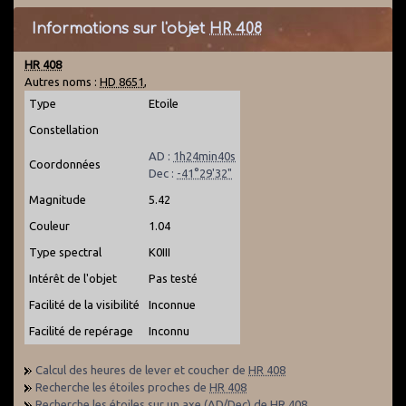
Informations sur l'objet
HR 408
HR 408
Autres noms :
HD 8651
,
Type
Etoile
Constellation
AD :
1h24min40s
Coordonnées
Dec :
-41°29'32"
Magnitude
5.42
Couleur
1.04
Type spectral
K0III
Intérêt de l'objet
Pas testé
Facilité de la visibilité
Inconnue
Facilité de repérage
Inconnu
Calcul des heures de lever et coucher de
HR 408
Recherche les étoiles proches de
HR 408
Recherche les étoiles sur un axe (AD/Dec) de
HR 408