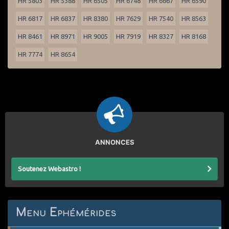
HR 5803
HR 5388
HR 6505
HR 6748
HR 6667
HR 6590
HR 6817
HR 6837
HR 8380
HR 7629
HR 7540
HR 8563
HR 8461
HR 8971
HR 9005
HR 7919
HR 8327
HR 8168
HR 7774
HR 8654
ANNONCES
Soutenez Webastro !
Menu Ephémérides