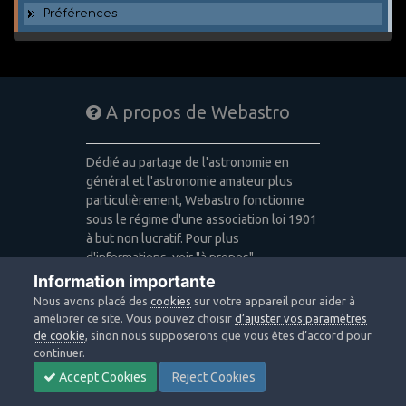
Préférences
A propos de Webastro
Dédié au partage de l'astronomie en
général et l'astronomie amateur plus
particulièrement, Webastro fonctionne
sous le régime d'une association loi 1901
à but non lucratif. Pour plus
d'informations, voir "à propos".
Information importante
Publicité: pas de publicité
Nous avons placé des
cookies
sur votre appareil pour aider à
Icons made by
Freepik
,
Alessio Atzeni
,
améliorer ce site. Vous pouvez choisir
d’ajuster vos paramètres
Pixel Buddha
,
Icon Pond
from
de cookie
, sinon nous supposerons que vous êtes d’accord pour
www.flaticon.com
is licensed by
CC 3.0
continuer.
BY
Accept Cookies
Reject Cookies
Design images: Courtesy NASA/JPL-
Caltech / Webastro - Quercus