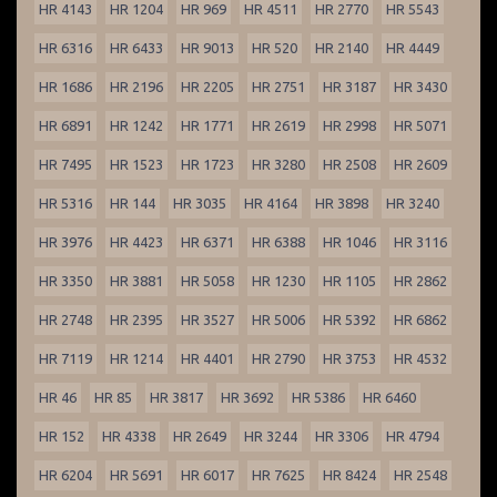
HR 4143
HR 1204
HR 969
HR 4511
HR 2770
HR 5543
HR 6316
HR 6433
HR 9013
HR 520
HR 2140
HR 4449
HR 1686
HR 2196
HR 2205
HR 2751
HR 3187
HR 3430
HR 6891
HR 1242
HR 1771
HR 2619
HR 2998
HR 5071
HR 7495
HR 1523
HR 1723
HR 3280
HR 2508
HR 2609
HR 5316
HR 144
HR 3035
HR 4164
HR 3898
HR 3240
HR 3976
HR 4423
HR 6371
HR 6388
HR 1046
HR 3116
HR 3350
HR 3881
HR 5058
HR 1230
HR 1105
HR 2862
HR 2748
HR 2395
HR 3527
HR 5006
HR 5392
HR 6862
HR 7119
HR 1214
HR 4401
HR 2790
HR 3753
HR 4532
HR 46
HR 85
HR 3817
HR 3692
HR 5386
HR 6460
HR 152
HR 4338
HR 2649
HR 3244
HR 3306
HR 4794
HR 6204
HR 5691
HR 6017
HR 7625
HR 8424
HR 2548