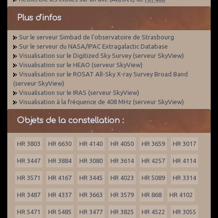
Plus d'infos
Sur le serveur Simbad de l'observatoire de Strasbourg
Sur le serveur du NASA/IPAC Extragalactic Database
Visualisation sur le Digitized Sky Survey (serveur SkyView)
Visualisation sur le HEAO (serveur SkyView)
Visualisation sur le ROSAT All-Sky X-ray Survey Broad Band
(serveur SkyView)
Visualisation sur le IRAS (serveur SkyView)
Visualisation à la fréquence de 408 MHz (serveur SkyView)
Objets de la constellation :
HR 3803
HR 6630
HR 4140
HR 4050
HR 3659
HR 3017
HR 3447
HR 3884
HR 3080
HR 3614
HR 4257
HR 4114
HR 3571
HR 4167
HR 3445
HR 4023
HR 5089
HR 3314
HR 3487
HR 4337
HR 3663
HR 3579
HR 868
HR 4102
HR 5471
HR 5485
HR 3477
HR 3825
HR 4522
HR 3055