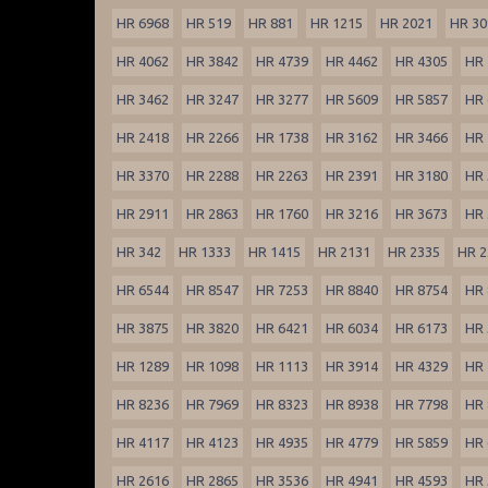
HR 6968
HR 519
HR 881
HR 1215
HR 2021
HR 30
HR 4062
HR 3842
HR 4739
HR 4462
HR 4305
HR 
HR 3462
HR 3247
HR 3277
HR 5609
HR 5857
HR 
HR 2418
HR 2266
HR 1738
HR 3162
HR 3466
HR 
HR 3370
HR 2288
HR 2263
HR 2391
HR 3180
HR 
HR 2911
HR 2863
HR 1760
HR 3216
HR 3673
HR 
HR 342
HR 1333
HR 1415
HR 2131
HR 2335
HR 2
HR 6544
HR 8547
HR 7253
HR 8840
HR 8754
HR 
HR 3875
HR 3820
HR 6421
HR 6034
HR 6173
HR 
HR 1289
HR 1098
HR 1113
HR 3914
HR 4329
HR 
HR 8236
HR 7969
HR 8323
HR 8938
HR 7798
HR 
HR 4117
HR 4123
HR 4935
HR 4779
HR 5859
HR 
HR 2616
HR 2865
HR 3536
HR 4941
HR 4593
HR 