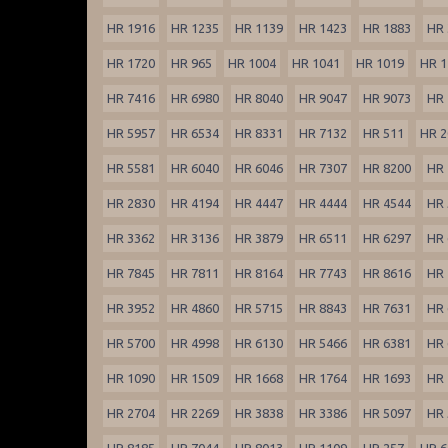
HR 1916
HR 1235
HR 1139
HR 1423
HR 1883
HR 
HR 1720
HR 965
HR 1004
HR 1041
HR 1019
HR 1
HR 7416
HR 6980
HR 8040
HR 9047
HR 9073
HR 
HR 5957
HR 6534
HR 8331
HR 7132
HR 511
HR 2
HR 5581
HR 6040
HR 6046
HR 7307
HR 8200
HR 
HR 2830
HR 4194
HR 4447
HR 4444
HR 4544
HR 
HR 3362
HR 3136
HR 3879
HR 6511
HR 6297
HR 
HR 7845
HR 7811
HR 8164
HR 7743
HR 8616
HR 
HR 3952
HR 4860
HR 5715
HR 8843
HR 7631
HR 
HR 5700
HR 4998
HR 6130
HR 5466
HR 6381
HR 
HR 1090
HR 1509
HR 1668
HR 1764
HR 1693
HR 
HR 2704
HR 2269
HR 3838
HR 3386
HR 5097
HR 
HR 8185
HR 7044
HR 8013
HR 1109
HR 257
HR 6