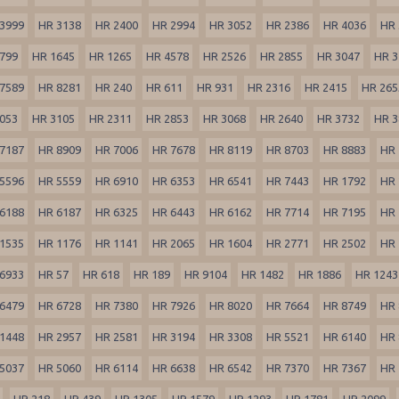
3999
HR 3138
HR 2400
HR 2994
HR 3052
HR 2386
HR 4036
HR 
799
HR 1645
HR 1265
HR 4578
HR 2526
HR 2855
HR 3047
HR 3
7589
HR 8281
HR 240
HR 611
HR 931
HR 2316
HR 2415
HR 265
053
HR 3105
HR 2311
HR 2853
HR 3068
HR 2640
HR 3732
HR 3
7187
HR 8909
HR 7006
HR 7678
HR 8119
HR 8703
HR 8883
HR 
5596
HR 5559
HR 6910
HR 6353
HR 6541
HR 7443
HR 1792
HR 
6188
HR 6187
HR 6325
HR 6443
HR 6162
HR 7714
HR 7195
HR 
1535
HR 1176
HR 1141
HR 2065
HR 1604
HR 2771
HR 2502
HR 
6933
HR 57
HR 618
HR 189
HR 9104
HR 1482
HR 1886
HR 1243
6479
HR 6728
HR 7380
HR 7926
HR 8020
HR 7664
HR 8749
HR 
1448
HR 2957
HR 2581
HR 3194
HR 3308
HR 5521
HR 6140
HR 
5037
HR 5060
HR 6114
HR 6638
HR 6542
HR 7370
HR 7367
HR 
HR 218
HR 439
HR 1305
HR 1579
HR 1293
HR 1781
HR 2099