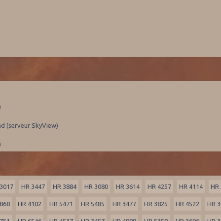
)
nd (serveur SkyView)
)
3017
HR 3447
HR 3884
HR 3080
HR 3614
HR 4257
HR 4114
HR 
868
HR 4102
HR 5471
HR 5485
HR 3477
HR 3825
HR 4522
HR 3
751
HR 6546
HR 4537
HR 3457
HR 4888
HR 5358
HR 3696
HR 3