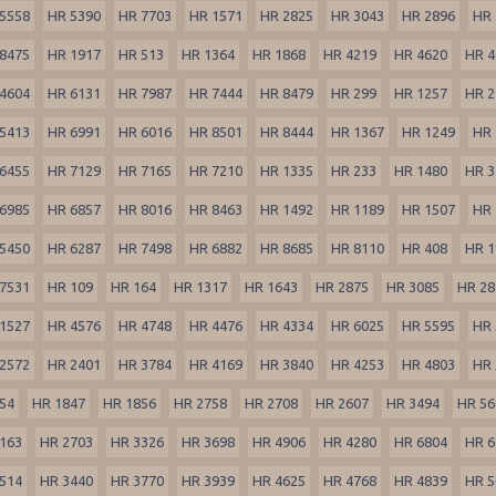
5558
HR 5390
HR 7703
HR 1571
HR 2825
HR 3043
HR 2896
HR 
8475
HR 1917
HR 513
HR 1364
HR 1868
HR 4219
HR 4620
HR 4
4604
HR 6131
HR 7987
HR 7444
HR 8479
HR 299
HR 1257
HR 2
5413
HR 6991
HR 6016
HR 8501
HR 8444
HR 1367
HR 1249
HR 
6455
HR 7129
HR 7165
HR 7210
HR 1335
HR 233
HR 1480
HR 3
6985
HR 6857
HR 8016
HR 8463
HR 1492
HR 1189
HR 1507
HR 
5450
HR 6287
HR 7498
HR 6882
HR 8685
HR 8110
HR 408
HR 1
7531
HR 109
HR 164
HR 1317
HR 1643
HR 2875
HR 3085
HR 28
1527
HR 4576
HR 4748
HR 4476
HR 4334
HR 6025
HR 5595
HR 
2572
HR 2401
HR 3784
HR 4169
HR 3840
HR 4253
HR 4803
HR 
54
HR 1847
HR 1856
HR 2758
HR 2708
HR 2607
HR 3494
HR 56
163
HR 2703
HR 3326
HR 3698
HR 4906
HR 4280
HR 6804
HR 6
514
HR 3440
HR 3770
HR 3939
HR 4625
HR 4768
HR 4839
HR 5