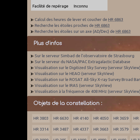
Facilité de repérage
Inconnu
Calcul des heures de lever et coucher de
HR 6863
Recherche les étoiles proches de
HR 6863
Recherche les étoiles sur un axe (AD/Dec) de
HR 6863
Plus d'infos
Sur le serveur Simbad de l'observatoire de Strasbourg
Sur le serveur du NASA/IPAC Extragalactic Database
Visualisation sur le Digitized Sky Survey (serveur SkyView
Visualisation sur le HEAO (serveur SkyView)
Visualisation sur le ROSAT All-Sky X-ray Survey Broad Ba
Visualisation sur le IRAS (serveur SkyView)
Visualisation à la fréquence de 408 MHz (serveur SkyView
Objets de la constellation :
HR 3803
HR 6630
HR 4140
HR 4050
HR 3659
HR 
HR 3314
HR 3487
HR 4337
HR 3663
HR 3579
HR 
HR 3090
HR 285
HR 1008
HR 4889
HR 4180
HR 3