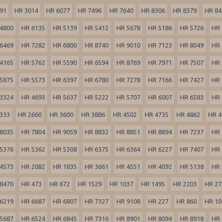
91
HR 3014
HR 6077
HR 7496
HR 7640
HR 8306
HR 8379
HR 84
4800
HR 6135
HR 5139
HR 5412
HR 5678
HR 5186
HR 5726
HR 
6469
HR 7282
HR 6800
HR 8740
HR 9010
HR 7123
HR 8049
HR 
4165
HR 5762
HR 5590
HR 6594
HR 8769
HR 7971
HR 7507
HR 
5875
HR 5573
HR 6397
HR 6780
HR 7278
HR 7166
HR 7427
HR 
3324
HR 4693
HR 5637
HR 5222
HR 5707
HR 6007
HR 6583
HR 
333
HR 2660
HR 3600
HR 3886
HR 4502
HR 4735
HR 4862
HR 4
8035
HR 7804
HR 9059
HR 8832
HR 8851
HR 8894
HR 7237
HR 
5376
HR 5362
HR 5308
HR 6375
HR 6364
HR 6227
HR 7407
HR 
4573
HR 2082
HR 1835
HR 3661
HR 4551
HR 4092
HR 5138
HR 
8470
HR 473
HR 672
HR 1529
HR 1037
HR 1495
HR 2203
HR 27
6219
HR 6687
HR 6807
HR 7327
HR 9108
HR 227
HR 860
HR 10
5687
HR 6524
HR 6845
HR 7316
HR 8901
HR 8094
HR 8918
HR 