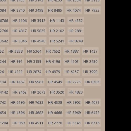
084
HR 2740
HR 3498
HR 8485
HR 4074
HR 7955
6766
HR 1106
HR 3912
HR 1143
HR 4352
2766
HR 4817
HR 5825
HR 2102
HR 2881
3642
HR 3046
HR 4940
HR 5241
HR 8748
52
HR 3858
HR 5364
HR 7652
HR 1887
HR 1427
244
HR 991
HR 3159
HR 4196
HR 4205
HR 2450
26
HR 4222
HR 2874
HR 4979
HR 6237
HR 3990
134
HR 4162
HR 5967
HR 4549
HR 2275
HR 8383
4142
HR 2462
HR 2672
HR 3520
HR 4823
742
HR 6196
HR 7633
HR 4538
HR 2902
HR 4072
654
HR 4396
HR 4682
HR 4668
HR 5969
HR 6452
1204
HR 969
HR 4511
HR 2770
HR 5543
HR 6316