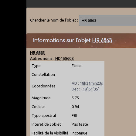
Chercher le nom de l'objet :
Informations sur l'objet
HR 6863
HR 6863
Autres noms :
HD168608
,
Type
Etoile
Constellation
AD :
18h21min23s
Coordonnées
Dec :
-18°51'35"
Magnitude
5.75
Couleur
0.94
Type spectral
F8I
Intérêt de l'objet
Pas testé
Facilité de la visibilité
Inconnue