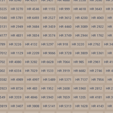
3225
HR 3270
HR 4546
HR 1155
HR 999
HR 4618
HR 3643
HR 3
1040
HR 5781
HR 6493
HR 2527
HR 3612
HR 4200
HR 4063
HR 
3131
HR 2949
HR 3684
HR 3459
HR 4460
HR 3089
HR 2922
HR 
4177
HR 4831
HR 3834
HR 3574
HR 3749
HR 2944
HR 1762
HR 
789
HR 3226
HR 4132
HR 5297
HR 918
HR 3220
HR 2762
HR 34
7012
HR 1129
HR 2209
HR 9066
HR 3728
HR 3809
HR 5361
HR 
702
HR 4080
HR 3282
HR 6628
HR 7064
HR 985
HR 2961
HR 41
002
HR 6334
HR 7029
HR 1533
HR 3919
HR 6682
HR 2746
HR 4
3582
HR 4989
HR 4997
HR 5489
HR 5371
HR 7137
HR 7956
HR 
3923
HR 8726
HR 483
HR 1952
HR 2608
HR 5960
HR 2812
HR 2
549
HR 3359
HR 4846
HR 5943
HR 7659
HR 1205
HR 4181
HR 3
3819
HR 3407
HR 3808
HR 5141
HR 5313
HR 1628
HR 4143
HR 