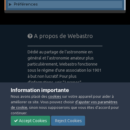
Préférences
A propos de Webastro
Dédié au partage de l'astronomie en
général et l'astronomie amateur plus
particulièrement, Webastro fonctionne
sous le régime d'une association loi 1901
à but non lucratif. Pour plus
d'informations, voir "à propos".
Information importante
Publicité: pas de publicité
Nous avons placé des
cookies
sur votre appareil pour aider à
Icons made by
Freepik
,
Alessio Atzeni
,
améliorer ce site. Vous pouvez choisir
d’ajuster vos paramètres
Pixel Buddha
,
Icon Pond
from
de cookie
, sinon nous supposerons que vous êtes d’accord pour
www.flaticon.com
is licensed by
CC 3.0
continuer.
BY
Accept Cookies
Reject Cookies
Design images: Courtesy NASA/JPL-
Caltech / Webastro - Quercus