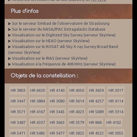
Plus d'infos
Sur le serveur Simbad de l'observatoire de Strasbourg
Sur le serveur du NASA/IPAC Extragalactic Database
Visualisation sur le Digitized Sky Survey (serveur SkyView)
Visualisation sur le HEAO (serveur SkyView)
Visualisation sur le ROSAT All-Sky X-ray Survey Broad Band
(serveur SkyView)
Visualisation sur le IRAS (serveur SkyView)
Visualisation à la fréquence de 408 MHz (serveur SkyView)
Objets de la constellation :
HR 3803
HR 6630
HR 4140
HR 4050
HR 3659
HR 3017
HR 3447
HR 3884
HR 3080
HR 3614
HR 4257
HR 4114
HR 3571
HR 4167
HR 3445
HR 4023
HR 5089
HR 3314
HR 3487
HR 4337
HR 3663
HR 3579
HR 868
HR 4102
HR 5471
HR 5485
HR 3477
HR 3825
HR 4522
HR 3055