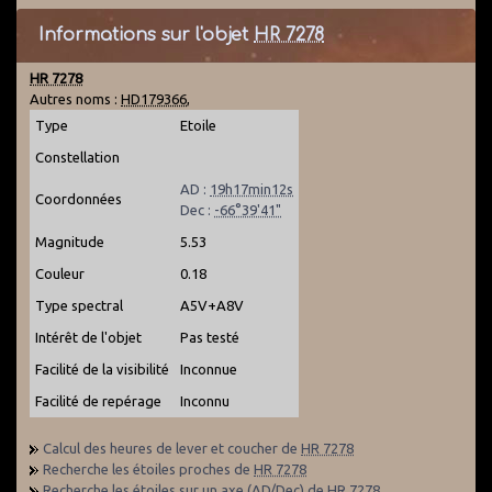
Informations sur l'objet
HR 7278
HR 7278
Autres noms :
HD179366
,
Type
Etoile
Constellation
AD :
19h17min12s
Coordonnées
Dec :
-66°39'41"
Magnitude
5.53
Couleur
0.18
Type spectral
A5V+A8V
Intérêt de l'objet
Pas testé
Facilité de la visibilité
Inconnue
Facilité de repérage
Inconnu
Calcul des heures de lever et coucher de
HR 7278
Recherche les étoiles proches de
HR 7278
Recherche les étoiles sur un axe (AD/Dec) de
HR 7278