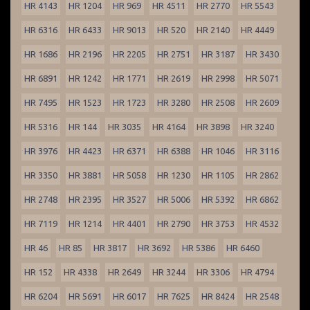
HR 4143
HR 1204
HR 969
HR 4511
HR 2770
HR 5543
HR 6316
HR 6433
HR 9013
HR 520
HR 2140
HR 4449
HR 1686
HR 2196
HR 2205
HR 2751
HR 3187
HR 3430
HR 6891
HR 1242
HR 1771
HR 2619
HR 2998
HR 5071
HR 7495
HR 1523
HR 1723
HR 3280
HR 2508
HR 2609
HR 5316
HR 144
HR 3035
HR 4164
HR 3898
HR 3240
HR 3976
HR 4423
HR 6371
HR 6388
HR 1046
HR 3116
HR 3350
HR 3881
HR 5058
HR 1230
HR 1105
HR 2862
HR 2748
HR 2395
HR 3527
HR 5006
HR 5392
HR 6862
HR 7119
HR 1214
HR 4401
HR 2790
HR 3753
HR 4532
HR 46
HR 85
HR 3817
HR 3692
HR 5386
HR 6460
HR 152
HR 4338
HR 2649
HR 3244
HR 3306
HR 4794
HR 6204
HR 5691
HR 6017
HR 7625
HR 8424
HR 2548