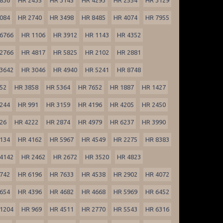
084
HR 2740
HR 3498
HR 8485
HR 4074
HR 7955
6766
HR 1106
HR 3912
HR 1143
HR 4352
2766
HR 4817
HR 5825
HR 2102
HR 2881
3642
HR 3046
HR 4940
HR 5241
HR 8748
52
HR 3858
HR 5364
HR 7652
HR 1887
HR 1427
244
HR 991
HR 3159
HR 4196
HR 4205
HR 2450
26
HR 4222
HR 2874
HR 4979
HR 6237
HR 3990
134
HR 4162
HR 5967
HR 4549
HR 2275
HR 8383
4142
HR 2462
HR 2672
HR 3520
HR 4823
742
HR 6196
HR 7633
HR 4538
HR 2902
HR 4072
654
HR 4396
HR 4682
HR 4668
HR 5969
HR 6452
1204
HR 969
HR 4511
HR 2770
HR 5543
HR 6316