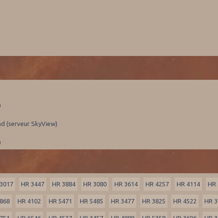
)
nd (serveur SkyView)
)
3017
HR 3447
HR 3884
HR 3080
HR 3614
HR 4257
HR 4114
HR 
868
HR 4102
HR 5471
HR 5485
HR 3477
HR 3825
HR 4522
HR 3
751
HR 6546
HR 4537
HR 3457
HR 4888
HR 5358
HR 3696
HR 3