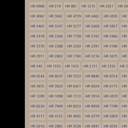
HR 6968
HR 519
HR 881
HR 1215
HR 2021
HR 30
HR 4062
HR 3842
HR 4739
HR 4462
HR 4305
HR 
HR 3462
HR 3247
HR 3277
HR 5609
HR 5857
HR 
HR 2418
HR 2266
HR 1738
HR 3162
HR 3466
HR 
HR 3370
HR 2288
HR 2263
HR 2391
HR 3180
HR 
HR 2911
HR 2863
HR 1760
HR 3216
HR 3673
HR 
HR 342
HR 1333
HR 1415
HR 2131
HR 2335
HR 2
HR 6544
HR 8547
HR 7253
HR 8840
HR 8754
HR 
HR 3875
HR 3820
HR 6421
HR 6034
HR 6173
HR 
HR 1289
HR 1098
HR 1113
HR 3914
HR 4329
HR 
HR 8236
HR 7969
HR 8323
HR 8938
HR 7798
HR 
HR 4117
HR 4123
HR 4935
HR 4779
HR 5859
HR 
HR 2616
HR 2865
HR 3536
HR 4941
HR 4593
HR 