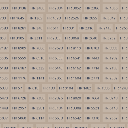
3999
HR 3138
HR 2400
HR 2994
HR 3052
HR 2386
HR 4036
HR 
799
HR 1645
HR 1265
HR 4578
HR 2526
HR 2855
HR 3047
HR 3
7589
HR 8281
HR 240
HR 611
HR 931
HR 2316
HR 2415
HR 265
053
HR 3105
HR 2311
HR 2853
HR 3068
HR 2640
HR 3732
HR 3
7187
HR 8909
HR 7006
HR 7678
HR 8119
HR 8703
HR 8883
HR 
5596
HR 5559
HR 6910
HR 6353
HR 6541
HR 7443
HR 1792
HR 
6188
HR 6187
HR 6325
HR 6443
HR 6162
HR 7714
HR 7195
HR 
1535
HR 1176
HR 1141
HR 2065
HR 1604
HR 2771
HR 2502
HR 
6933
HR 57
HR 618
HR 189
HR 9104
HR 1482
HR 1886
HR 1243
6479
HR 6728
HR 7380
HR 7926
HR 8020
HR 7664
HR 8749
HR 
1448
HR 2957
HR 2581
HR 3194
HR 3308
HR 5521
HR 6140
HR 
5037
HR 5060
HR 6114
HR 6638
HR 6542
HR 7370
HR 7367
HR 
HR 218
HR 439
HR 1305
HR 1579
HR 1293
HR 1781
HR 2099