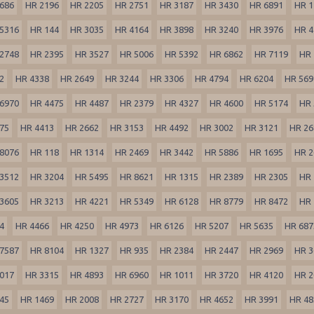
686
HR 2196
HR 2205
HR 2751
HR 3187
HR 3430
HR 6891
HR 1
5316
HR 144
HR 3035
HR 4164
HR 3898
HR 3240
HR 3976
HR 4
2748
HR 2395
HR 3527
HR 5006
HR 5392
HR 6862
HR 7119
HR 
2
HR 4338
HR 2649
HR 3244
HR 3306
HR 4794
HR 6204
HR 569
6970
HR 4475
HR 4487
HR 2379
HR 4327
HR 4600
HR 5174
HR 
75
HR 4413
HR 2662
HR 3153
HR 4492
HR 3002
HR 3121
HR 26
8076
HR 118
HR 1314
HR 2469
HR 3442
HR 5886
HR 1695
HR 2
3512
HR 3204
HR 5495
HR 8621
HR 1315
HR 2389
HR 2305
HR 
3605
HR 3213
HR 4221
HR 5349
HR 6128
HR 8779
HR 8472
HR 
4
HR 4466
HR 4250
HR 4973
HR 6126
HR 5207
HR 5635
HR 687
7587
HR 8104
HR 1327
HR 935
HR 2384
HR 2447
HR 2969
HR 3
017
HR 3315
HR 4893
HR 6960
HR 1011
HR 3720
HR 4120
HR 2
45
HR 1469
HR 2008
HR 2727
HR 3170
HR 4652
HR 3991
HR 48