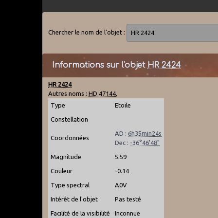
Chercher le nom de l'objet :
Informations sur l'objet
HR 2424
HR 2424
Autres noms :
HD 47144
,
Type
Etoile
Constellation
AD :
6h35min24s
Coordonnées
Dec :
-36°46'48"
Magnitude
5.59
Couleur
-0.14
Type spectral
A0V
Intérêt de l'objet
Pas testé
Facilité de la visibilité
Inconnue