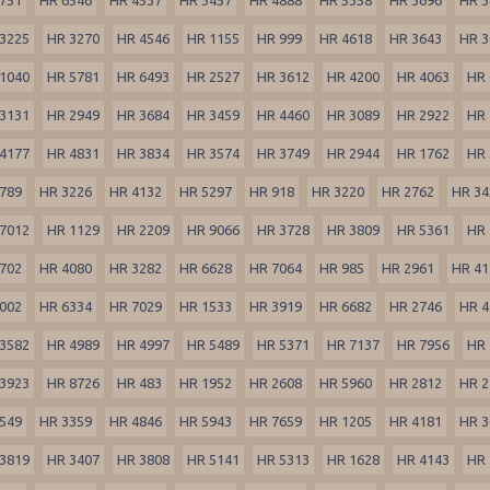
3225
HR 3270
HR 4546
HR 1155
HR 999
HR 4618
HR 3643
HR 3
1040
HR 5781
HR 6493
HR 2527
HR 3612
HR 4200
HR 4063
HR 
3131
HR 2949
HR 3684
HR 3459
HR 4460
HR 3089
HR 2922
HR 
4177
HR 4831
HR 3834
HR 3574
HR 3749
HR 2944
HR 1762
HR 
789
HR 3226
HR 4132
HR 5297
HR 918
HR 3220
HR 2762
HR 34
7012
HR 1129
HR 2209
HR 9066
HR 3728
HR 3809
HR 5361
HR 
702
HR 4080
HR 3282
HR 6628
HR 7064
HR 985
HR 2961
HR 41
002
HR 6334
HR 7029
HR 1533
HR 3919
HR 6682
HR 2746
HR 4
3582
HR 4989
HR 4997
HR 5489
HR 5371
HR 7137
HR 7956
HR 
3923
HR 8726
HR 483
HR 1952
HR 2608
HR 5960
HR 2812
HR 2
549
HR 3359
HR 4846
HR 5943
HR 7659
HR 1205
HR 4181
HR 3
3819
HR 3407
HR 3808
HR 5141
HR 5313
HR 1628
HR 4143
HR 