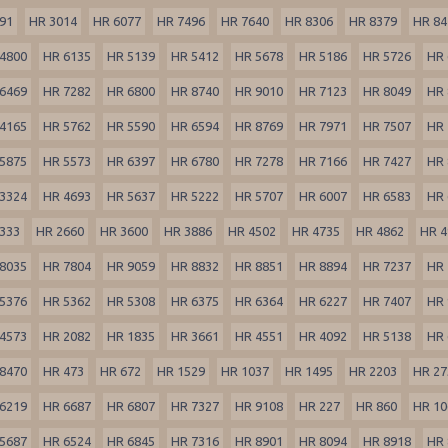
91
HR 3014
HR 6077
HR 7496
HR 7640
HR 8306
HR 8379
HR 84
4800
HR 6135
HR 5139
HR 5412
HR 5678
HR 5186
HR 5726
HR 
6469
HR 7282
HR 6800
HR 8740
HR 9010
HR 7123
HR 8049
HR 
4165
HR 5762
HR 5590
HR 6594
HR 8769
HR 7971
HR 7507
HR 
5875
HR 5573
HR 6397
HR 6780
HR 7278
HR 7166
HR 7427
HR 
3324
HR 4693
HR 5637
HR 5222
HR 5707
HR 6007
HR 6583
HR 
333
HR 2660
HR 3600
HR 3886
HR 4502
HR 4735
HR 4862
HR 4
8035
HR 7804
HR 9059
HR 8832
HR 8851
HR 8894
HR 7237
HR 
5376
HR 5362
HR 5308
HR 6375
HR 6364
HR 6227
HR 7407
HR 
4573
HR 2082
HR 1835
HR 3661
HR 4551
HR 4092
HR 5138
HR 
8470
HR 473
HR 672
HR 1529
HR 1037
HR 1495
HR 2203
HR 27
6219
HR 6687
HR 6807
HR 7327
HR 9108
HR 227
HR 860
HR 10
5687
HR 6524
HR 6845
HR 7316
HR 8901
HR 8094
HR 8918
HR 