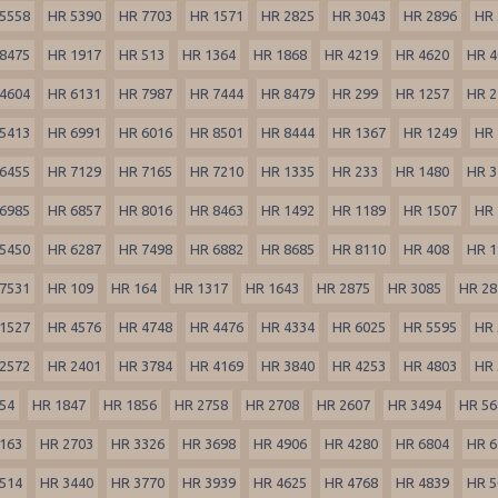
5558
HR 5390
HR 7703
HR 1571
HR 2825
HR 3043
HR 2896
HR 
8475
HR 1917
HR 513
HR 1364
HR 1868
HR 4219
HR 4620
HR 4
4604
HR 6131
HR 7987
HR 7444
HR 8479
HR 299
HR 1257
HR 2
5413
HR 6991
HR 6016
HR 8501
HR 8444
HR 1367
HR 1249
HR 
6455
HR 7129
HR 7165
HR 7210
HR 1335
HR 233
HR 1480
HR 3
6985
HR 6857
HR 8016
HR 8463
HR 1492
HR 1189
HR 1507
HR 
5450
HR 6287
HR 7498
HR 6882
HR 8685
HR 8110
HR 408
HR 1
7531
HR 109
HR 164
HR 1317
HR 1643
HR 2875
HR 3085
HR 28
1527
HR 4576
HR 4748
HR 4476
HR 4334
HR 6025
HR 5595
HR 
2572
HR 2401
HR 3784
HR 4169
HR 3840
HR 4253
HR 4803
HR 
54
HR 1847
HR 1856
HR 2758
HR 2708
HR 2607
HR 3494
HR 56
163
HR 2703
HR 3326
HR 3698
HR 4906
HR 4280
HR 6804
HR 6
514
HR 3440
HR 3770
HR 3939
HR 4625
HR 4768
HR 4839
HR 5