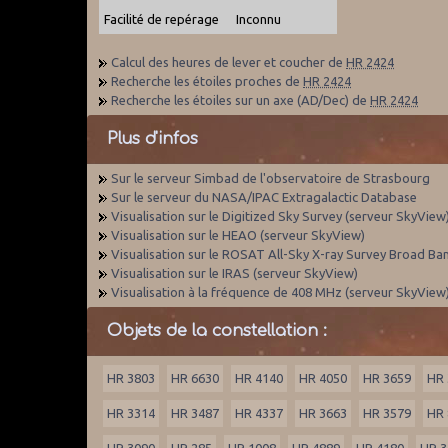
Facilité de repérage
Inconnu
Calcul des heures de lever et coucher de
HR 2424
Recherche les étoiles proches de
HR 2424
Recherche les étoiles sur un axe (AD/Dec) de
HR 2424
Plus d'infos
Sur le serveur Simbad de l'observatoire de Strasbourg
Sur le serveur du NASA/IPAC Extragalactic Database
Visualisation sur le Digitized Sky Survey (serveur SkyView
Visualisation sur le HEAO (serveur SkyView)
Visualisation sur le ROSAT All-Sky X-ray Survey Broad Ba
Visualisation sur le IRAS (serveur SkyView)
Visualisation à la fréquence de 408 MHz (serveur SkyView
Objets de la constellation :
HR 3803
HR 6630
HR 4140
HR 4050
HR 3659
HR 
HR 3314
HR 3487
HR 4337
HR 3663
HR 3579
HR 
HR 3090
HR 285
HR 1008
HR 4889
HR 4180
HR 3