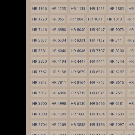
HR 1916
HR 1235
HR 1139
HR 1423
HR 1883
HR 
HR 1720
HR 965
HR 1004
HR 1041
HR 1019
HR 1
HR 7416
HR 6980
HR 8040
HR 9047
HR 9073
HR 
HR 5957
HR 6534
HR 8331
HR 7132
HR 511
HR 2
HR 5581
HR 6040
HR 6046
HR 7307
HR 8200
HR 
HR 2830
HR 4194
HR 4447
HR 4444
HR 4544
HR 
HR 3362
HR 3136
HR 3879
HR 6511
HR 6297
HR 
HR 7845
HR 7811
HR 8164
HR 7743
HR 8616
HR 
HR 3952
HR 4860
HR 5715
HR 8843
HR 7631
HR 
HR 5700
HR 4998
HR 6130
HR 5466
HR 6381
HR 
HR 1090
HR 1509
HR 1668
HR 1764
HR 1693
HR 
HR 2704
HR 2269
HR 3838
HR 3386
HR 5097
HR 
HR 8185
HR 7044
HR 8013
HR 1109
HR 257
HR 6