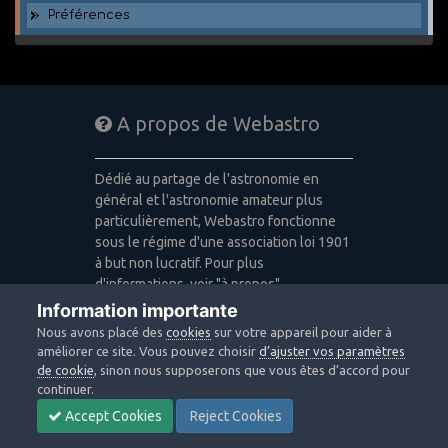
Préférences
A propos de Webastro
Dédié au partage de l'astronomie en
général et l'astronomie amateur plus
particulièrement, Webastro fonctionne
sous le régime d'une association loi 1901
à but non lucratif. Pour plus
d'informations, voir "à propos".
Information importante
Publicité: pas de publicité
Nous avons placé des
cookies
sur votre appareil pour aider à
Icons made by
Freepik
,
Alessio Atzeni
,
améliorer ce site. Vous pouvez choisir
d’ajuster vos paramètres
Pixel Buddha
,
Icon Pond
from
de cookie
, sinon nous supposerons que vous êtes d’accord pour
www.flaticon.com
is licensed by
CC 3.0
continuer.
BY
Accept Cookies
Reject Cookies
Design images: Courtesy NASA/JPL-
Caltech / Webastro - Quercus