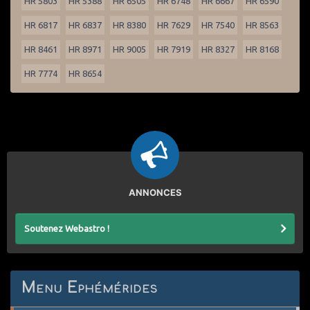
HR 5803
HR 5388
HR 6505
HR 6748
HR 6667
HR 6590
HR 6817
HR 6837
HR 8380
HR 7629
HR 7540
HR 8563
HR 8461
HR 8971
HR 9005
HR 7919
HR 8327
HR 8168
HR 7774
HR 8654
ANNONCES
Soutenez Webastro !
Menu Ephémérides