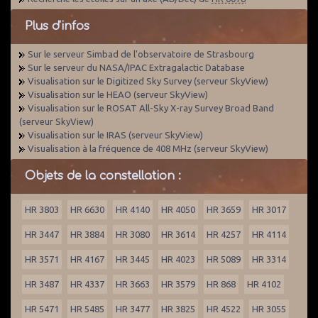
Plus d'infos
Sur le serveur Simbad de l'observatoire de Strasbourg
Sur le serveur du NASA/IPAC Extragalactic Database
Visualisation sur le Digitized Sky Survey (serveur SkyView)
Visualisation sur le HEAO (serveur SkyView)
Visualisation sur le ROSAT All-Sky X-ray Survey Broad Band
(serveur SkyView)
Visualisation sur le IRAS (serveur SkyView)
Visualisation à la fréquence de 408 MHz (serveur SkyView)
Objets de la constellation :
HR 3803
HR 6630
HR 4140
HR 4050
HR 3659
HR 3017
HR 3447
HR 3884
HR 3080
HR 3614
HR 4257
HR 4114
HR 3571
HR 4167
HR 3445
HR 4023
HR 5089
HR 3314
HR 3487
HR 4337
HR 3663
HR 3579
HR 868
HR 4102
HR 5471
HR 5485
HR 3477
HR 3825
HR 4522
HR 3055