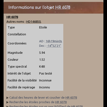
Informations sur l'objet
HR 6078
HR 6078
Autres noms :
HD146850
,
Type
Etoile
Constellation
AD :
16h19min0s
Coordonnées
Dec :
-14°52'21"
Magnitude
5.94
Couleur
1.52
Type spectral
K4III
Intérêt de l'objet
Pas testé
Facilité de la visibilité
Inconnue
Facilité de repérage
Inconnu
Calcul des heures de lever et coucher de
HR 6078
Recherche les étoiles proches de
HR 6078
Recherche les étoiles sur un axe (AD/Dec) de
HR 6078