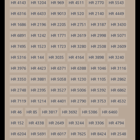
HR 4143
HR 1204
HR 969
HR 4511
HR 2770
HR 5543
HR 6316
HR 6433
HR 9013
HR 520
HR 2140
HR 4449
HR 1686
HR 2196
HR 2205
HR 2751
HR 3187
HR 3430
HR 6891
HR 1242
HR 1771
HR 2619
HR 2998
HR 5071
HR 7495
HR 1523
HR 1723
HR 3280
HR 2508
HR 2609
HR 5316
HR 144
HR 3035
HR 4164
HR 3898
HR 3240
HR 3976
HR 4423
HR 6371
HR 6388
HR 1046
HR 3116
HR 3350
HR 3881
HR 5058
HR 1230
HR 1105
HR 2862
HR 2748
HR 2395
HR 3527
HR 5006
HR 5392
HR 6862
HR 7119
HR 1214
HR 4401
HR 2790
HR 3753
HR 4532
HR 46
HR 85
HR 3817
HR 3692
HR 5386
HR 6460
HR 152
HR 4338
HR 2649
HR 3244
HR 3306
HR 4794
HR 6204
HR 5691
HR 6017
HR 7625
HR 8424
HR 2548