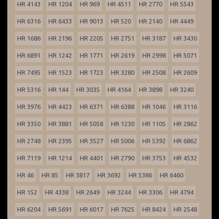
HR 4143
HR 1204
HR 969
HR 4511
HR 2770
HR 5543
HR 6316
HR 6433
HR 9013
HR 520
HR 2140
HR 4449
HR 1686
HR 2196
HR 2205
HR 2751
HR 3187
HR 3430
HR 6891
HR 1242
HR 1771
HR 2619
HR 2998
HR 5071
HR 7495
HR 1523
HR 1723
HR 3280
HR 2508
HR 2609
HR 5316
HR 144
HR 3035
HR 4164
HR 3898
HR 3240
HR 3976
HR 4423
HR 6371
HR 6388
HR 1046
HR 3116
HR 3350
HR 3881
HR 5058
HR 1230
HR 1105
HR 2862
HR 2748
HR 2395
HR 3527
HR 5006
HR 5392
HR 6862
HR 7119
HR 1214
HR 4401
HR 2790
HR 3753
HR 4532
HR 46
HR 85
HR 3817
HR 3692
HR 5386
HR 6460
HR 152
HR 4338
HR 2649
HR 3244
HR 3306
HR 4794
HR 6204
HR 5691
HR 6017
HR 7625
HR 8424
HR 2548