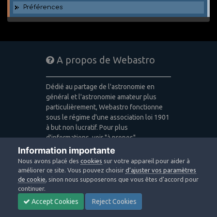
Préférences
A propos de Webastro
Dédié au partage de l'astronomie en
général et l'astronomie amateur plus
particulièrement, Webastro fonctionne
sous le régime d'une association loi 1901
à but non lucratif. Pour plus
d'informations, voir "à propos".
Information importante
Publicité: pas de publicité
Nous avons placé des
cookies
sur votre appareil pour aider à
Icons made by
Freepik
,
Alessio Atzeni
,
améliorer ce site. Vous pouvez choisir
d’ajuster vos paramètres
Pixel Buddha
,
Icon Pond
from
de cookie
, sinon nous supposerons que vous êtes d’accord pour
www.flaticon.com
is licensed by
CC 3.0
continuer.
BY
Accept Cookies
Reject Cookies
Design images: Courtesy NASA/JPL-
Caltech / Webastro - Quercus