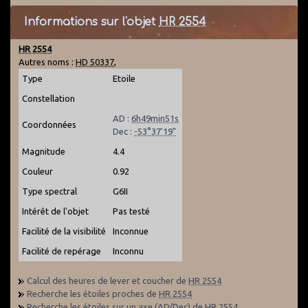
Informations sur l'objet
HR 2554
HR 2554
Autres noms :
HD 50337
,
Type
Etoile
Constellation
AD :
6h49min51s
Coordonnées
Dec :
-53°37'19"
Magnitude
4.4
Couleur
0.92
Type spectral
G6II
Intérêt de l'objet
Pas testé
Facilité de la visibilité
Inconnue
Facilité de repérage
Inconnu
Calcul des heures de lever et coucher de
HR 2554
Recherche les étoiles proches de
HR 2554
Recherche les étoiles sur un axe (AD/Dec) de
HR 2554