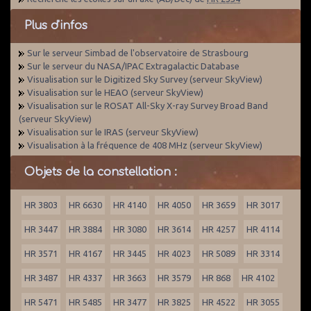
Plus d'infos
Sur le serveur Simbad de l'observatoire de Strasbourg
Sur le serveur du NASA/IPAC Extragalactic Database
Visualisation sur le Digitized Sky Survey (serveur SkyView)
Visualisation sur le HEAO (serveur SkyView)
Visualisation sur le ROSAT All-Sky X-ray Survey Broad Band
(serveur SkyView)
Visualisation sur le IRAS (serveur SkyView)
Visualisation à la fréquence de 408 MHz (serveur SkyView)
Objets de la constellation :
HR 3803
HR 6630
HR 4140
HR 4050
HR 3659
HR 3017
HR 3447
HR 3884
HR 3080
HR 3614
HR 4257
HR 4114
HR 3571
HR 4167
HR 3445
HR 4023
HR 5089
HR 3314
HR 3487
HR 4337
HR 3663
HR 3579
HR 868
HR 4102
HR 5471
HR 5485
HR 3477
HR 3825
HR 4522
HR 3055