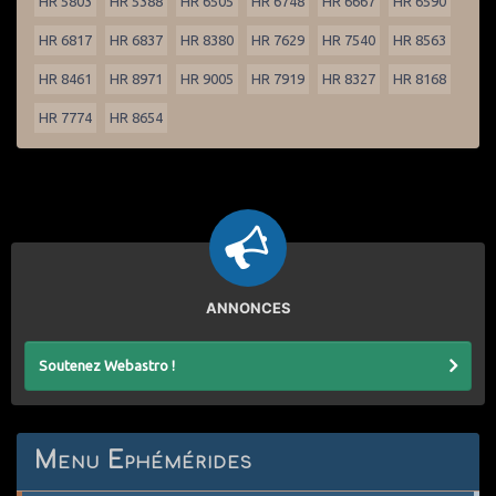
HR 5803
HR 5388
HR 6505
HR 6748
HR 6667
HR 6590
HR 6817
HR 6837
HR 8380
HR 7629
HR 7540
HR 8563
HR 8461
HR 8971
HR 9005
HR 7919
HR 8327
HR 8168
HR 7774
HR 8654
ANNONCES
Soutenez Webastro !
Menu Ephémérides