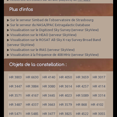
Plus d'infos
Sur le serveur Simbad de l'observatoire de Strasbourg
Sur le serveur du NASA/IPAC Extragalactic Database
Visualisation sur le Digitized Sky Survey (serveur SkyView)
Visualisation sur le HEAO (serveur SkyView)
Visualisation sur le ROSAT All-Sky X-ray Survey Broad Band
(serveur SkyView)
Visualisation sur le IRAS (serveur SkyView)
Visualisation à la fréquence de 408 MHz (serveur SkyView)
Objets de la constellation :
HR 3803
HR 6630
HR 4140
HR 4050
HR 3659
HR 3017
HR 3447
HR 3884
HR 3080
HR 3614
HR 4257
HR 4114
HR 3571
HR 4167
HR 3445
HR 4023
HR 5089
HR 3314
HR 3487
HR 4337
HR 3663
HR 3579
HR 868
HR 4102
HR 5471
HR 5485
HR 3477
HR 3825
HR 4522
HR 3055