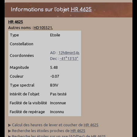
Informations sur l'objet
HR 4625
HR 4625
Autres noms :
HD105521
,
Type
Etoile
Constellation
AD :
12h8min54s
Coordonnées
Dec :
-41°13'53"
Magnitude
5.48
Couleur
-0.07
Type spectral
B3IV
Intérêt de l'objet
Pas testé
Facilité de la visibilité
Inconnue
Facilité de repérage
Inconnu
Calcul des heures de lever et coucher de
HR 4625
Recherche les étoiles proches de
HR 4625
Recherche les étoiles sur un axe (AD/Dec) de
HR 4625