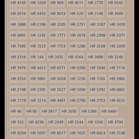
HR 4143
HR 1204
HR 969
HR 4511
HR 2770
HR 5543
HR 6316
HR 6433
HR 9013
HR 520
HR 2140
HR 4449
HR 1686
HR 2196
HR 2205
HR 2751
HR 3187
HR 3430
HR 6891
HR 1242
HR 1771
HR 2619
HR 2998
HR 5071
HR 7495
HR 1523
HR 1723
HR 3280
HR 2508
HR 2609
HR 5316
HR 144
HR 3035
HR 4164
HR 3898
HR 3240
HR 3976
HR 4423
HR 6371
HR 6388
HR 1046
HR 3116
HR 3350
HR 3881
HR 5058
HR 1230
HR 1105
HR 2862
HR 2748
HR 2395
HR 3527
HR 5006
HR 5392
HR 6862
HR 7119
HR 1214
HR 4401
HR 2790
HR 3753
HR 4532
HR 46
HR 85
HR 3817
HR 3692
HR 5386
HR 6460
HR 152
HR 4338
HR 2649
HR 3244
HR 3306
HR 4794
HR 6204
HR 5691
HR 6017
HR 7625
HR 8424
HR 2548