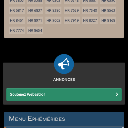
HR 5803
HR 5388
HR 6505
HR 6748
HR 6667
HR 6590
HR 6817
HR 6837
HR 8380
HR 7629
HR 7540
HR 8563
HR 8461
HR 8971
HR 9005
HR 7919
HR 8327
HR 8168
HR 7774
HR 8654
ANNONCES
Soutenez Webastro !
Menu Ephémérides