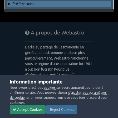
Préférences
A propos de Webastro
Dédié au partage de l'astronomie en
général et l'astronomie amateur plus
particulièrement, Webastro fonctionne
sous le régime d'une association loi 1901
à but non lucratif. Pour plus
d'informations, voir "à propos".
Information importante
Publicité: pas de publicité
Nous avons placé des
cookies
sur votre appareil pour aider à
Icons made by
Freepik
,
Alessio Atzeni
,
améliorer ce site. Vous pouvez choisir
d’ajuster vos paramètres
Pixel Buddha
,
Icon Pond
from
de cookie
, sinon nous supposerons que vous êtes d’accord pour
www.flaticon.com
is licensed by
CC 3.0
continuer.
BY
Accept Cookies
Reject Cookies
Design images: Courtesy NASA/JPL-
Caltech / Webastro - Quercus