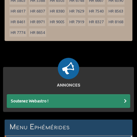
HR 5803
HR 5388
HR 6505
HR 6748
HR 6667
HR 6590
HR 6817
HR 6837
HR 8380
HR 7629
HR 7540
HR 8563
HR 8461
HR 8971
HR 9005
HR 7919
HR 8327
HR 8168
HR 7774
HR 8654
ANNONCES
Soutenez Webastro !
Menu Ephémérides