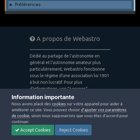
Préférences
A propos de Webastro
Dédié au partage de l'astronomie en
général et l'astronomie amateur plus
particulièrement, Webastro fonctionne
sous le régime d'une association loi 1901
à but non lucratif. Pour plus
d'informations, voir "à propos".
Information importante
Publicité: pas de publicité
Nous avons placé des
cookies
sur votre appareil pour aider à
Icons made by
Freepik
,
Alessio Atzeni
,
améliorer ce site. Vous pouvez choisir
d’ajuster vos paramètres
Pixel Buddha
,
Icon Pond
from
de cookie
, sinon nous supposerons que vous êtes d’accord pour
www.flaticon.com
is licensed by
CC 3.0
continuer.
BY
Accept Cookies
Reject Cookies
Design images: Courtesy NASA/JPL-
Caltech / Webastro - Quercus