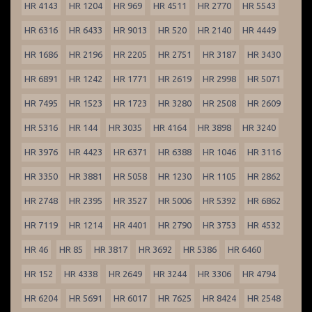
HR 4143
HR 1204
HR 969
HR 4511
HR 2770
HR 5543
HR 6316
HR 6433
HR 9013
HR 520
HR 2140
HR 4449
HR 1686
HR 2196
HR 2205
HR 2751
HR 3187
HR 3430
HR 6891
HR 1242
HR 1771
HR 2619
HR 2998
HR 5071
HR 7495
HR 1523
HR 1723
HR 3280
HR 2508
HR 2609
HR 5316
HR 144
HR 3035
HR 4164
HR 3898
HR 3240
HR 3976
HR 4423
HR 6371
HR 6388
HR 1046
HR 3116
HR 3350
HR 3881
HR 5058
HR 1230
HR 1105
HR 2862
HR 2748
HR 2395
HR 3527
HR 5006
HR 5392
HR 6862
HR 7119
HR 1214
HR 4401
HR 2790
HR 3753
HR 4532
HR 46
HR 85
HR 3817
HR 3692
HR 5386
HR 6460
HR 152
HR 4338
HR 2649
HR 3244
HR 3306
HR 4794
HR 6204
HR 5691
HR 6017
HR 7625
HR 8424
HR 2548