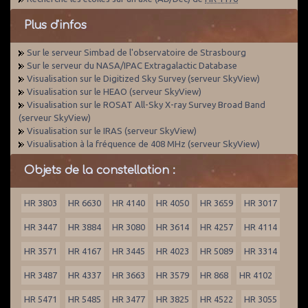
Plus d'infos
Sur le serveur Simbad de l'observatoire de Strasbourg
Sur le serveur du NASA/IPAC Extragalactic Database
Visualisation sur le Digitized Sky Survey (serveur SkyView)
Visualisation sur le HEAO (serveur SkyView)
Visualisation sur le ROSAT All-Sky X-ray Survey Broad Band
(serveur SkyView)
Visualisation sur le IRAS (serveur SkyView)
Visualisation à la fréquence de 408 MHz (serveur SkyView)
Objets de la constellation :
HR 3803
HR 6630
HR 4140
HR 4050
HR 3659
HR 3017
HR 3447
HR 3884
HR 3080
HR 3614
HR 4257
HR 4114
HR 3571
HR 4167
HR 3445
HR 4023
HR 5089
HR 3314
HR 3487
HR 4337
HR 3663
HR 3579
HR 868
HR 4102
HR 5471
HR 5485
HR 3477
HR 3825
HR 4522
HR 3055