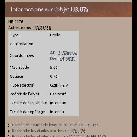
Informations sur l'objet
HR 1176
HR 1176
Autres noms :
HD 23838
,
Type
Etoile
Constellation
AD :
3h50min4s
Coordonnées
Dec :
44°58'4"
Magnitude
5.66
Couleur
0.76
Type spectral
G2III+F2:V
Intérêt de l'objet
Pas testé
Facilité de la visibilité
Inconnue
Facilité de repérage
Inconnu
Calcul des heures de lever et coucher de
HR 1176
Recherche les étoiles proches de
HR 1176
Recherche les étoiles sur un axe (AD/Dec) de
HR 1176