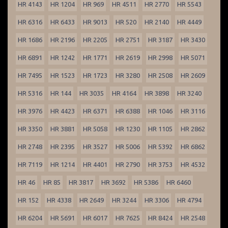
HR 4143
HR 1204
HR 969
HR 4511
HR 2770
HR 5543
HR 6316
HR 6433
HR 9013
HR 520
HR 2140
HR 4449
HR 1686
HR 2196
HR 2205
HR 2751
HR 3187
HR 3430
HR 6891
HR 1242
HR 1771
HR 2619
HR 2998
HR 5071
HR 7495
HR 1523
HR 1723
HR 3280
HR 2508
HR 2609
HR 5316
HR 144
HR 3035
HR 4164
HR 3898
HR 3240
HR 3976
HR 4423
HR 6371
HR 6388
HR 1046
HR 3116
HR 3350
HR 3881
HR 5058
HR 1230
HR 1105
HR 2862
HR 2748
HR 2395
HR 3527
HR 5006
HR 5392
HR 6862
HR 7119
HR 1214
HR 4401
HR 2790
HR 3753
HR 4532
HR 46
HR 85
HR 3817
HR 3692
HR 5386
HR 6460
HR 152
HR 4338
HR 2649
HR 3244
HR 3306
HR 4794
HR 6204
HR 5691
HR 6017
HR 7625
HR 8424
HR 2548