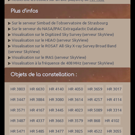
Plus d'infos
Sur le serveur Simbad de l'observatoire de Strasbourg
Sur le serveur du NASA/IPAC Extragalactic Database
Visualisation sur le Digitized Sky Survey (serveur SkyView)
Visualisation sur le HEAO (serveur SkyView)
Visualisation sur le ROSAT All-Sky X-ray Survey Broad Band
(serveur SkyView)
Visualisation sur le IRAS (serveur SkyView)
Visualisation à la fréquence de 408 MHz (serveur SkyView)
Objets de la constellation :
HR 3803
HR 6630
HR 4140
HR 4050
HR 3659
HR 3017
HR 3447
HR 3884
HR 3080
HR 3614
HR 4257
HR 4114
HR 3571
HR 4167
HR 3445
HR 4023
HR 5089
HR 3314
HR 3487
HR 4337
HR 3663
HR 3579
HR 868
HR 4102
HR 5471
HR 5485
HR 3477
HR 3825
HR 4522
HR 3055