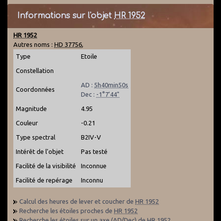
Informations sur l'objet
HR 1952
HR 1952
Autres noms :
HD 37756
,
Type
Etoile
Constellation
AD :
5h40min50s
Coordonnées
Dec :
-1°7'44"
Magnitude
4.95
Couleur
-0.21
Type spectral
B2IV-V
Intérêt de l'objet
Pas testé
Facilité de la visibilité
Inconnue
Facilité de repérage
Inconnu
Calcul des heures de lever et coucher de
HR 1952
Recherche les étoiles proches de
HR 1952
Recherche les étoiles sur un axe (AD/Dec) de
HR 1952