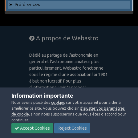
Préférences
A propos de Webastro
Dédié au partage de l'astronomie en
général et l'astronomie amateur plus
particulièrement, Webastro fonctionne
sous le régime d'une association loi 1901
à but non lucratif. Pour plus
d'informations, voir "à propos".
Information importante
Publicité: pas de publicité
Nous avons placé des
cookies
sur votre appareil pour aider à
Icons made by
Freepik
,
Alessio Atzeni
,
améliorer ce site. Vous pouvez choisir
d’ajuster vos paramètres
Pixel Buddha
,
Icon Pond
from
de cookie
, sinon nous supposerons que vous êtes d’accord pour
www.flaticon.com
is licensed by
CC 3.0
continuer.
BY
Accept Cookies
Reject Cookies
Design images: Courtesy NASA/JPL-
Caltech / Webastro - Quercus