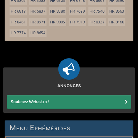
HR 5803
HR 5388
HR 6505
HR 6748
HR 6667
HR 6590
HR 6817
HR 6837
HR 8380
HR 7629
HR 7540
HR 8563
HR 8461
HR 8971
HR 9005
HR 7919
HR 8327
HR 8168
HR 7774
HR 8654
ANNONCES
Soutenez Webastro !
Menu Ephémérides