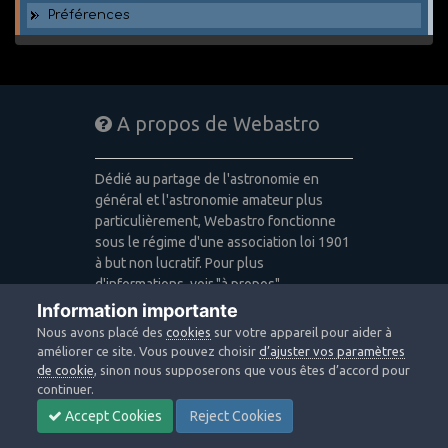
Préférences
A propos de Webastro
Dédié au partage de l'astronomie en
général et l'astronomie amateur plus
particulièrement, Webastro fonctionne
sous le régime d'une association loi 1901
à but non lucratif. Pour plus
d'informations, voir "à propos".
Information importante
Publicité: pas de publicité
Nous avons placé des
cookies
sur votre appareil pour aider à
Icons made by
Freepik
,
Alessio Atzeni
,
améliorer ce site. Vous pouvez choisir
d’ajuster vos paramètres
Pixel Buddha
,
Icon Pond
from
de cookie
, sinon nous supposerons que vous êtes d’accord pour
www.flaticon.com
is licensed by
CC 3.0
continuer.
BY
Accept Cookies
Reject Cookies
Design images: Courtesy NASA/JPL-
Caltech / Webastro - Quercus