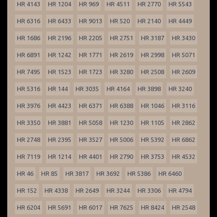
HR 4143
HR 1204
HR 969
HR 4511
HR 2770
HR 5543
HR 6316
HR 6433
HR 9013
HR 520
HR 2140
HR 4449
HR 1686
HR 2196
HR 2205
HR 2751
HR 3187
HR 3430
HR 6891
HR 1242
HR 1771
HR 2619
HR 2998
HR 5071
HR 7495
HR 1523
HR 1723
HR 3280
HR 2508
HR 2609
HR 5316
HR 144
HR 3035
HR 4164
HR 3898
HR 3240
HR 3976
HR 4423
HR 6371
HR 6388
HR 1046
HR 3116
HR 3350
HR 3881
HR 5058
HR 1230
HR 1105
HR 2862
HR 2748
HR 2395
HR 3527
HR 5006
HR 5392
HR 6862
HR 7119
HR 1214
HR 4401
HR 2790
HR 3753
HR 4532
HR 46
HR 85
HR 3817
HR 3692
HR 5386
HR 6460
HR 152
HR 4338
HR 2649
HR 3244
HR 3306
HR 4794
HR 6204
HR 5691
HR 6017
HR 7625
HR 8424
HR 2548