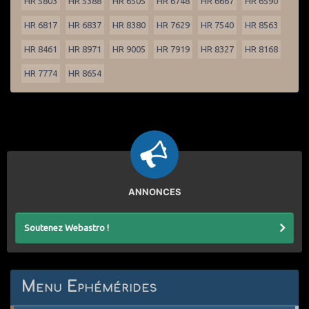
HR 5803
HR 5388
HR 6505
HR 6748
HR 6667
HR 6590
HR 6817
HR 6837
HR 8380
HR 7629
HR 7540
HR 8563
HR 8461
HR 8971
HR 9005
HR 7919
HR 8327
HR 8168
HR 7774
HR 8654
ANNONCES
Soutenez Webastro !
Menu Ephémérides