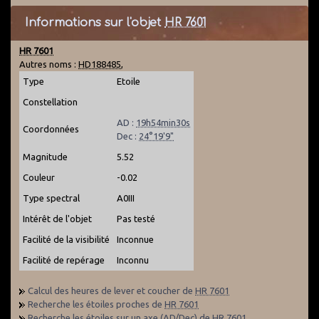
Informations sur l'objet
HR 7601
HR 7601
Autres noms :
HD188485
,
Type
Etoile
Constellation
AD :
19h54min30s
Coordonnées
Dec :
24°19'9"
Magnitude
5.52
Couleur
-0.02
Type spectral
A0III
Intérêt de l'objet
Pas testé
Facilité de la visibilité
Inconnue
Facilité de repérage
Inconnu
Calcul des heures de lever et coucher de
HR 7601
Recherche les étoiles proches de
HR 7601
Recherche les étoiles sur un axe (AD/Dec) de
HR 7601