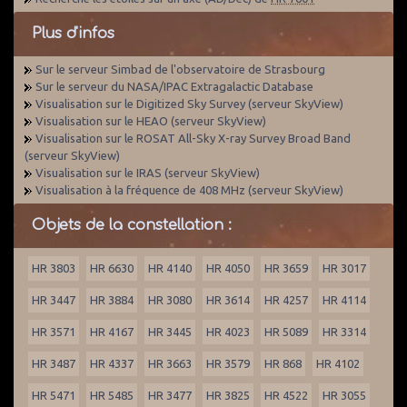
Plus d'infos
Sur le serveur Simbad de l'observatoire de Strasbourg
Sur le serveur du NASA/IPAC Extragalactic Database
Visualisation sur le Digitized Sky Survey (serveur SkyView)
Visualisation sur le HEAO (serveur SkyView)
Visualisation sur le ROSAT All-Sky X-ray Survey Broad Band
(serveur SkyView)
Visualisation sur le IRAS (serveur SkyView)
Visualisation à la fréquence de 408 MHz (serveur SkyView)
Objets de la constellation :
HR 3803
HR 6630
HR 4140
HR 4050
HR 3659
HR 3017
HR 3447
HR 3884
HR 3080
HR 3614
HR 4257
HR 4114
HR 3571
HR 4167
HR 3445
HR 4023
HR 5089
HR 3314
HR 3487
HR 4337
HR 3663
HR 3579
HR 868
HR 4102
HR 5471
HR 5485
HR 3477
HR 3825
HR 4522
HR 3055