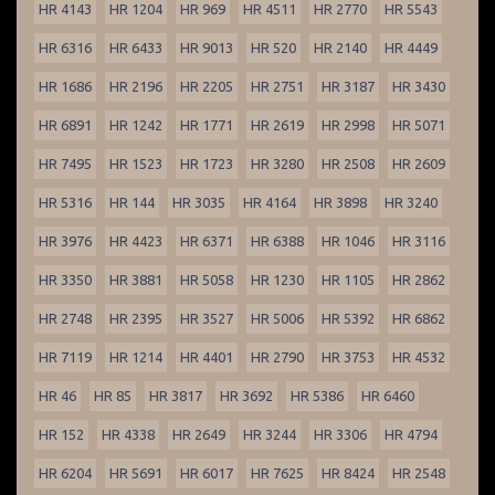
HR 4143
HR 1204
HR 969
HR 4511
HR 2770
HR 5543
HR 6316
HR 6433
HR 9013
HR 520
HR 2140
HR 4449
HR 1686
HR 2196
HR 2205
HR 2751
HR 3187
HR 3430
HR 6891
HR 1242
HR 1771
HR 2619
HR 2998
HR 5071
HR 7495
HR 1523
HR 1723
HR 3280
HR 2508
HR 2609
HR 5316
HR 144
HR 3035
HR 4164
HR 3898
HR 3240
HR 3976
HR 4423
HR 6371
HR 6388
HR 1046
HR 3116
HR 3350
HR 3881
HR 5058
HR 1230
HR 1105
HR 2862
HR 2748
HR 2395
HR 3527
HR 5006
HR 5392
HR 6862
HR 7119
HR 1214
HR 4401
HR 2790
HR 3753
HR 4532
HR 46
HR 85
HR 3817
HR 3692
HR 5386
HR 6460
HR 152
HR 4338
HR 2649
HR 3244
HR 3306
HR 4794
HR 6204
HR 5691
HR 6017
HR 7625
HR 8424
HR 2548