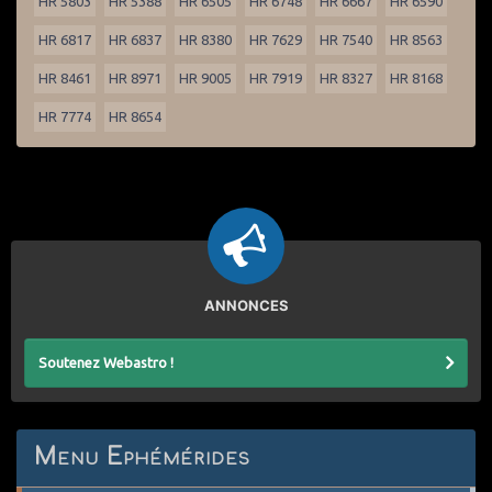
HR 5803
HR 5388
HR 6505
HR 6748
HR 6667
HR 6590
HR 6817
HR 6837
HR 8380
HR 7629
HR 7540
HR 8563
HR 8461
HR 8971
HR 9005
HR 7919
HR 8327
HR 8168
HR 7774
HR 8654
ANNONCES
Soutenez Webastro !
Menu Ephémérides