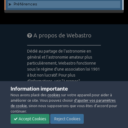
Préférences
A propos de Webastro
Dédié au partage de l'astronomie en
général et l'astronomie amateur plus
particulièrement, Webastro fonctionne
sous le régime d'une association loi 1901
à but non lucratif. Pour plus
d'informations, voir "à propos".
Information importante
Publicité: pas de publicité
Nous avons placé des
cookies
sur votre appareil pour aider à
Icons made by
Freepik
,
Alessio Atzeni
,
améliorer ce site. Vous pouvez choisir
d’ajuster vos paramètres
Pixel Buddha
,
Icon Pond
from
de cookie
, sinon nous supposerons que vous êtes d’accord pour
www.flaticon.com
is licensed by
CC 3.0
continuer.
BY
Accept Cookies
Reject Cookies
Design images: Courtesy NASA/JPL-
Caltech / Webastro - Quercus