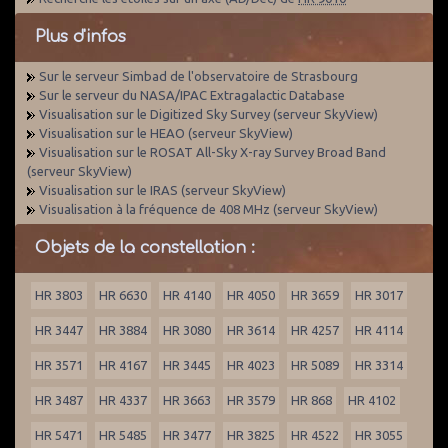
Plus d'infos
Sur le serveur Simbad de l'observatoire de Strasbourg
Sur le serveur du NASA/IPAC Extragalactic Database
Visualisation sur le Digitized Sky Survey (serveur SkyView)
Visualisation sur le HEAO (serveur SkyView)
Visualisation sur le ROSAT All-Sky X-ray Survey Broad Band
(serveur SkyView)
Visualisation sur le IRAS (serveur SkyView)
Visualisation à la fréquence de 408 MHz (serveur SkyView)
Objets de la constellation :
HR 3803
HR 6630
HR 4140
HR 4050
HR 3659
HR 3017
HR 3447
HR 3884
HR 3080
HR 3614
HR 4257
HR 4114
HR 3571
HR 4167
HR 3445
HR 4023
HR 5089
HR 3314
HR 3487
HR 4337
HR 3663
HR 3579
HR 868
HR 4102
HR 5471
HR 5485
HR 3477
HR 3825
HR 4522
HR 3055