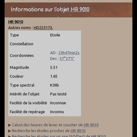
Informations sur l'objet
HR 9010
HR 9010
Autres noms :
HD223173
,
Type
Etoile
Constellation
AD :
23h47min2s
Coordonnées
Dec :
57°27'5"
Magnitude
5.51
Couleur
1.65
Type spectral
K3IIb
Intérêt de l'objet
Pas testé
Facilité de la visibilité
Inconnue
Facilité de repérage
Inconnu
Calcul des heures de lever et coucher de
HR 9010
Recherche les étoiles proches de
HR 9010
Recherche les étoiles sur un axe (AD/Dec) de
HR 9010