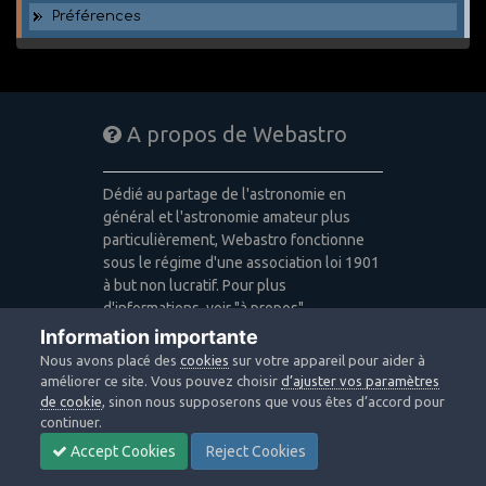
Préférences
A propos de Webastro
Dédié au partage de l'astronomie en
général et l'astronomie amateur plus
particulièrement, Webastro fonctionne
sous le régime d'une association loi 1901
à but non lucratif. Pour plus
d'informations, voir "à propos".
Information importante
Publicité: pas de publicité
Nous avons placé des
cookies
sur votre appareil pour aider à
Icons made by
Freepik
,
Alessio Atzeni
,
améliorer ce site. Vous pouvez choisir
d’ajuster vos paramètres
Pixel Buddha
,
Icon Pond
from
de cookie
, sinon nous supposerons que vous êtes d’accord pour
www.flaticon.com
is licensed by
CC 3.0
continuer.
BY
Accept Cookies
Reject Cookies
Design images: Courtesy NASA/JPL-
Caltech / Webastro - Quercus