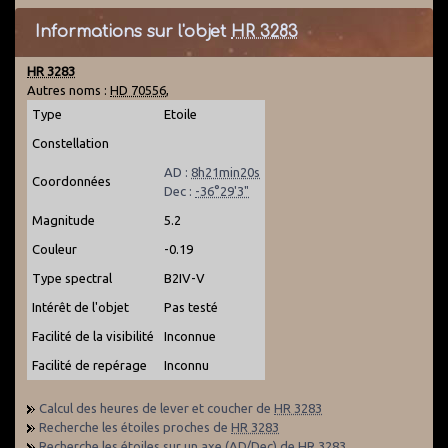
Informations sur l'objet
HR 3283
HR 3283
Autres noms :
HD 70556
,
Type
Etoile
Constellation
AD :
8h21min20s
Coordonnées
Dec :
-36°29'3"
Magnitude
5.2
Couleur
-0.19
Type spectral
B2IV-V
Intérêt de l'objet
Pas testé
Facilité de la visibilité
Inconnue
Facilité de repérage
Inconnu
Calcul des heures de lever et coucher de
HR 3283
Recherche les étoiles proches de
HR 3283
Recherche les étoiles sur un axe (AD/Dec) de
HR 3283