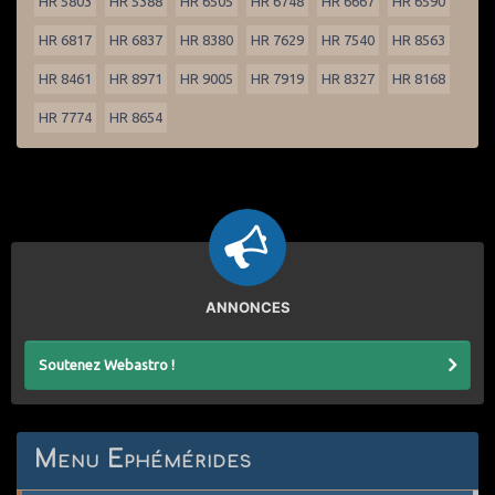
HR 5803
HR 5388
HR 6505
HR 6748
HR 6667
HR 6590
HR 6817
HR 6837
HR 8380
HR 7629
HR 7540
HR 8563
HR 8461
HR 8971
HR 9005
HR 7919
HR 8327
HR 8168
HR 7774
HR 8654
ANNONCES
Soutenez Webastro !
Menu Ephémérides