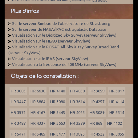
Plus d'infos
Sur le serveur Simbad de l'observatoire de Strasbourg
Sur le serveur du NASA/IPAC Extragalactic Database
Visualisation sur le Digitized Sky Survey (serveur SkyView)
Visualisation sur le HEAO (serveur SkyView)
Visualisation sur le ROSAT All-Sky X-ray Survey Broad Band
(serveur SkyView)
Visualisation sur le IRAS (serveur SkyView)
Visualisation à la fréquence de 408 MHz (serveur SkyView)
Objets de la constellation :
HR 3803
HR 6630
HR 4140
HR 4050
HR 3659
HR 3017
HR 3447
HR 3884
HR 3080
HR 3614
HR 4257
HR 4114
HR 3571
HR 4167
HR 3445
HR 4023
HR 5089
HR 3314
HR 3487
HR 4337
HR 3663
HR 3579
HR 868
HR 4102
HR 5471
HR 5485
HR 3477
HR 3825
HR 4522
HR 3055