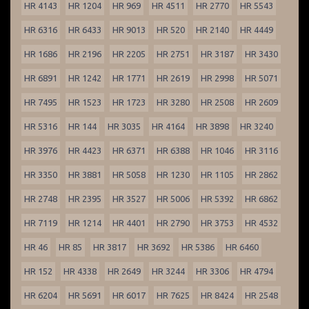
HR 4143
HR 1204
HR 969
HR 4511
HR 2770
HR 5543
HR 6316
HR 6433
HR 9013
HR 520
HR 2140
HR 4449
HR 1686
HR 2196
HR 2205
HR 2751
HR 3187
HR 3430
HR 6891
HR 1242
HR 1771
HR 2619
HR 2998
HR 5071
HR 7495
HR 1523
HR 1723
HR 3280
HR 2508
HR 2609
HR 5316
HR 144
HR 3035
HR 4164
HR 3898
HR 3240
HR 3976
HR 4423
HR 6371
HR 6388
HR 1046
HR 3116
HR 3350
HR 3881
HR 5058
HR 1230
HR 1105
HR 2862
HR 2748
HR 2395
HR 3527
HR 5006
HR 5392
HR 6862
HR 7119
HR 1214
HR 4401
HR 2790
HR 3753
HR 4532
HR 46
HR 85
HR 3817
HR 3692
HR 5386
HR 6460
HR 152
HR 4338
HR 2649
HR 3244
HR 3306
HR 4794
HR 6204
HR 5691
HR 6017
HR 7625
HR 8424
HR 2548