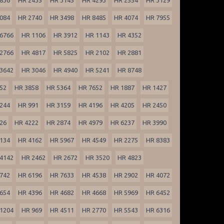
084
HR 2740
HR 3498
HR 8485
HR 4074
HR 7955
6766
HR 1106
HR 3912
HR 1143
HR 4352
2766
HR 4817
HR 5825
HR 2102
HR 2881
3642
HR 3046
HR 4940
HR 5241
HR 8748
52
HR 3858
HR 5364
HR 7652
HR 1887
HR 1427
244
HR 991
HR 3159
HR 4196
HR 4205
HR 2450
26
HR 4222
HR 2874
HR 4979
HR 6237
HR 3990
134
HR 4162
HR 5967
HR 4549
HR 2275
HR 8383
4142
HR 2462
HR 2672
HR 3520
HR 4823
742
HR 6196
HR 7633
HR 4538
HR 2902
HR 4072
654
HR 4396
HR 4682
HR 4668
HR 5969
HR 6452
1204
HR 969
HR 4511
HR 2770
HR 5543
HR 6316