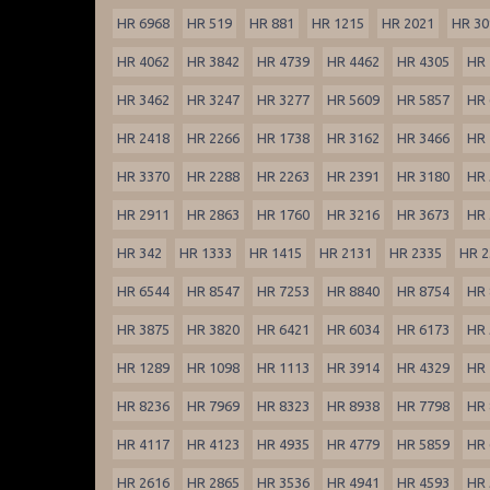
HR 6968
HR 519
HR 881
HR 1215
HR 2021
HR 30
HR 4062
HR 3842
HR 4739
HR 4462
HR 4305
HR 
HR 3462
HR 3247
HR 3277
HR 5609
HR 5857
HR 
HR 2418
HR 2266
HR 1738
HR 3162
HR 3466
HR 
HR 3370
HR 2288
HR 2263
HR 2391
HR 3180
HR 
HR 2911
HR 2863
HR 1760
HR 3216
HR 3673
HR 
HR 342
HR 1333
HR 1415
HR 2131
HR 2335
HR 2
HR 6544
HR 8547
HR 7253
HR 8840
HR 8754
HR 
HR 3875
HR 3820
HR 6421
HR 6034
HR 6173
HR 
HR 1289
HR 1098
HR 1113
HR 3914
HR 4329
HR 
HR 8236
HR 7969
HR 8323
HR 8938
HR 7798
HR 
HR 4117
HR 4123
HR 4935
HR 4779
HR 5859
HR 
HR 2616
HR 2865
HR 3536
HR 4941
HR 4593
HR 