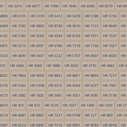
91
HR 3014
HR 6077
HR 7496
HR 7640
HR 8306
HR 8379
HR 84
4800
HR 6135
HR 5139
HR 5412
HR 5678
HR 5186
HR 5726
HR 
6469
HR 7282
HR 6800
HR 8740
HR 9010
HR 7123
HR 8049
HR 
4165
HR 5762
HR 5590
HR 6594
HR 8769
HR 7971
HR 7507
HR 
5875
HR 5573
HR 6397
HR 6780
HR 7278
HR 7166
HR 7427
HR 
3324
HR 4693
HR 5637
HR 5222
HR 5707
HR 6007
HR 6583
HR 
333
HR 2660
HR 3600
HR 3886
HR 4502
HR 4735
HR 4862
HR 4
8035
HR 7804
HR 9059
HR 8832
HR 8851
HR 8894
HR 7237
HR 
5376
HR 5362
HR 5308
HR 6375
HR 6364
HR 6227
HR 7407
HR 
4573
HR 2082
HR 1835
HR 3661
HR 4551
HR 4092
HR 5138
HR 
8470
HR 473
HR 672
HR 1529
HR 1037
HR 1495
HR 2203
HR 27
6219
HR 6687
HR 6807
HR 7327
HR 9108
HR 227
HR 860
HR 10
5687
HR 6524
HR 6845
HR 7316
HR 8901
HR 8094
HR 8918
HR 