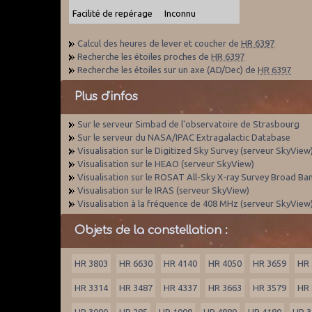
Facilité de repérage
Inconnu
Calcul des heures de lever et coucher de
HR 6397
Recherche les étoiles proches de
HR 6397
Recherche les étoiles sur un axe (AD/Dec) de
HR 6397
Plus d'infos
Sur le serveur Simbad de l'observatoire de Strasbourg
Sur le serveur du NASA/IPAC Extragalactic Database
Visualisation sur le Digitized Sky Survey (serveur SkyView
Visualisation sur le HEAO (serveur SkyView)
Visualisation sur le ROSAT All-Sky X-ray Survey Broad Ba
Visualisation sur le IRAS (serveur SkyView)
Visualisation à la fréquence de 408 MHz (serveur SkyView
Objets de la constellation :
HR 3803
HR 6630
HR 4140
HR 4050
HR 3659
HR 
HR 3314
HR 3487
HR 4337
HR 3663
HR 3579
HR 
HR 3090
HR 285
HR 1008
HR 4889
HR 4180
HR 3