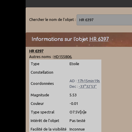
Chercher le nom de l'objet :
Informations sur l'objet
HR 6397
HR 6397
Autres noms :
HD155806
,
Type
Etoile
Constellation
AD :
17h15min19s
Coordonnées
Dec :
-33°32'53"
Magnitude
5.53
Couleur
-0.01
Type spectral
O7.5V[n]e
Intérêt de l'objet
Pas testé
Facilité de la visibilité
Inconnue