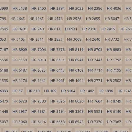
3999
HR 3138
HR 2400
HR 2994
HR 3052
HR 2386
HR 4036
HR 
799
HR 1645
HR 1265
HR 4578
HR 2526
HR 2855
HR 3047
HR 3
7589
HR 8281
HR 240
HR 611
HR 931
HR 2316
HR 2415
HR 265
053
HR 3105
HR 2311
HR 2853
HR 3068
HR 2640
HR 3732
HR 3
7187
HR 8909
HR 7006
HR 7678
HR 8119
HR 8703
HR 8883
HR 
5596
HR 5559
HR 6910
HR 6353
HR 6541
HR 7443
HR 1792
HR 
6188
HR 6187
HR 6325
HR 6443
HR 6162
HR 7714
HR 7195
HR 
1535
HR 1176
HR 1141
HR 2065
HR 1604
HR 2771
HR 2502
HR 
6933
HR 57
HR 618
HR 189
HR 9104
HR 1482
HR 1886
HR 1243
6479
HR 6728
HR 7380
HR 7926
HR 8020
HR 7664
HR 8749
HR 
1448
HR 2957
HR 2581
HR 3194
HR 3308
HR 5521
HR 6140
HR 
5037
HR 5060
HR 6114
HR 6638
HR 6542
HR 7370
HR 7367
HR 
HR 218
HR 439
HR 1305
HR 1579
HR 1293
HR 1781
HR 2099