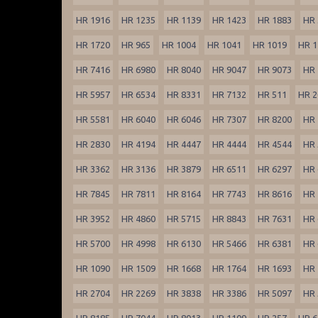
HR 1916
HR 1235
HR 1139
HR 1423
HR 1883
HR 
HR 1720
HR 965
HR 1004
HR 1041
HR 1019
HR 1
HR 7416
HR 6980
HR 8040
HR 9047
HR 9073
HR 
HR 5957
HR 6534
HR 8331
HR 7132
HR 511
HR 2
HR 5581
HR 6040
HR 6046
HR 7307
HR 8200
HR 
HR 2830
HR 4194
HR 4447
HR 4444
HR 4544
HR 
HR 3362
HR 3136
HR 3879
HR 6511
HR 6297
HR 
HR 7845
HR 7811
HR 8164
HR 7743
HR 8616
HR 
HR 3952
HR 4860
HR 5715
HR 8843
HR 7631
HR 
HR 5700
HR 4998
HR 6130
HR 5466
HR 6381
HR 
HR 1090
HR 1509
HR 1668
HR 1764
HR 1693
HR 
HR 2704
HR 2269
HR 3838
HR 3386
HR 5097
HR 
HR 8185
HR 7044
HR 8013
HR 1109
HR 257
HR 6