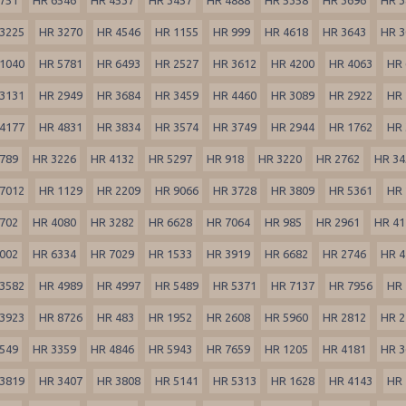
3225
HR 3270
HR 4546
HR 1155
HR 999
HR 4618
HR 3643
HR 3
1040
HR 5781
HR 6493
HR 2527
HR 3612
HR 4200
HR 4063
HR 
3131
HR 2949
HR 3684
HR 3459
HR 4460
HR 3089
HR 2922
HR 
4177
HR 4831
HR 3834
HR 3574
HR 3749
HR 2944
HR 1762
HR 
789
HR 3226
HR 4132
HR 5297
HR 918
HR 3220
HR 2762
HR 34
7012
HR 1129
HR 2209
HR 9066
HR 3728
HR 3809
HR 5361
HR 
702
HR 4080
HR 3282
HR 6628
HR 7064
HR 985
HR 2961
HR 41
002
HR 6334
HR 7029
HR 1533
HR 3919
HR 6682
HR 2746
HR 4
3582
HR 4989
HR 4997
HR 5489
HR 5371
HR 7137
HR 7956
HR 
3923
HR 8726
HR 483
HR 1952
HR 2608
HR 5960
HR 2812
HR 2
549
HR 3359
HR 4846
HR 5943
HR 7659
HR 1205
HR 4181
HR 3
3819
HR 3407
HR 3808
HR 5141
HR 5313
HR 1628
HR 4143
HR 