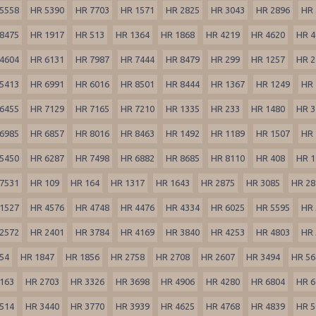
5558
HR 5390
HR 7703
HR 1571
HR 2825
HR 3043
HR 2896
HR 
8475
HR 1917
HR 513
HR 1364
HR 1868
HR 4219
HR 4620
HR 4
4604
HR 6131
HR 7987
HR 7444
HR 8479
HR 299
HR 1257
HR 2
5413
HR 6991
HR 6016
HR 8501
HR 8444
HR 1367
HR 1249
HR 
6455
HR 7129
HR 7165
HR 7210
HR 1335
HR 233
HR 1480
HR 3
6985
HR 6857
HR 8016
HR 8463
HR 1492
HR 1189
HR 1507
HR 
5450
HR 6287
HR 7498
HR 6882
HR 8685
HR 8110
HR 408
HR 1
7531
HR 109
HR 164
HR 1317
HR 1643
HR 2875
HR 3085
HR 28
1527
HR 4576
HR 4748
HR 4476
HR 4334
HR 6025
HR 5595
HR 
2572
HR 2401
HR 3784
HR 4169
HR 3840
HR 4253
HR 4803
HR 
54
HR 1847
HR 1856
HR 2758
HR 2708
HR 2607
HR 3494
HR 56
163
HR 2703
HR 3326
HR 3698
HR 4906
HR 4280
HR 6804
HR 6
514
HR 3440
HR 3770
HR 3939
HR 4625
HR 4768
HR 4839
HR 5