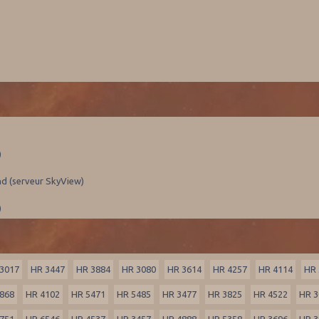
)
nd (serveur SkyView)
)
3017
HR 3447
HR 3884
HR 3080
HR 3614
HR 4257
HR 4114
HR 
868
HR 4102
HR 5471
HR 5485
HR 3477
HR 3825
HR 4522
HR 3
751
HR 6546
HR 4537
HR 3457
HR 4888
HR 5358
HR 3696
HR 3