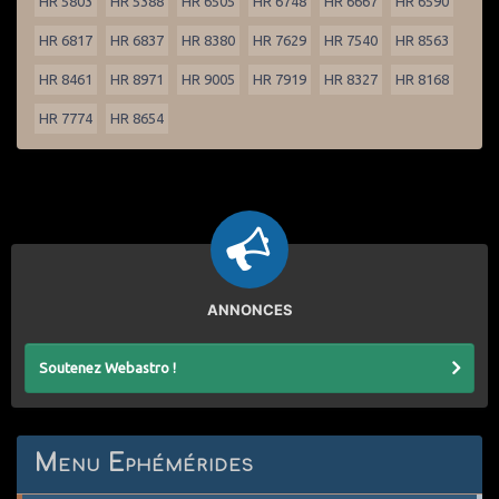
HR 5803
HR 5388
HR 6505
HR 6748
HR 6667
HR 6590
HR 6817
HR 6837
HR 8380
HR 7629
HR 7540
HR 8563
HR 8461
HR 8971
HR 9005
HR 7919
HR 8327
HR 8168
HR 7774
HR 8654
ANNONCES
Soutenez Webastro !
Menu Ephémérides