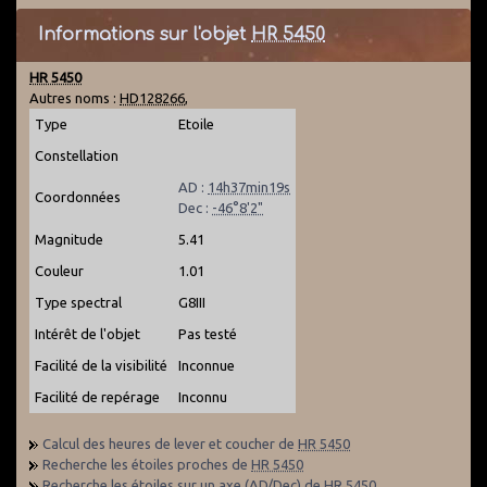
Informations sur l'objet
HR 5450
HR 5450
Autres noms :
HD128266
,
Type
Etoile
Constellation
AD :
14h37min19s
Coordonnées
Dec :
-46°8'2"
Magnitude
5.41
Couleur
1.01
Type spectral
G8III
Intérêt de l'objet
Pas testé
Facilité de la visibilité
Inconnue
Facilité de repérage
Inconnu
Calcul des heures de lever et coucher de
HR 5450
Recherche les étoiles proches de
HR 5450
Recherche les étoiles sur un axe (AD/Dec) de
HR 5450