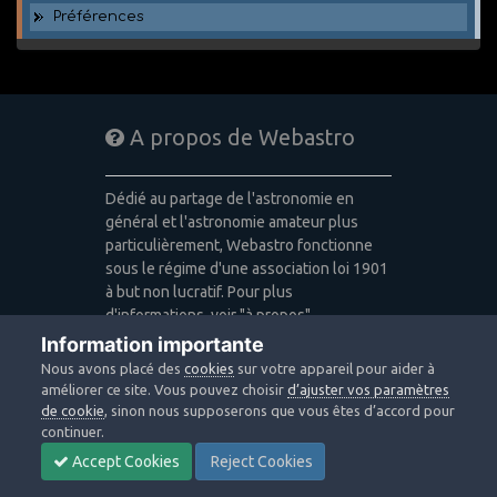
Préférences
A propos de Webastro
Dédié au partage de l'astronomie en
général et l'astronomie amateur plus
particulièrement, Webastro fonctionne
sous le régime d'une association loi 1901
à but non lucratif. Pour plus
d'informations, voir "à propos".
Information importante
Publicité: pas de publicité
Nous avons placé des
cookies
sur votre appareil pour aider à
Icons made by
Freepik
,
Alessio Atzeni
,
améliorer ce site. Vous pouvez choisir
d’ajuster vos paramètres
Pixel Buddha
,
Icon Pond
from
de cookie
, sinon nous supposerons que vous êtes d’accord pour
www.flaticon.com
is licensed by
CC 3.0
continuer.
BY
Accept Cookies
Reject Cookies
Design images: Courtesy NASA/JPL-
Caltech / Webastro - Quercus