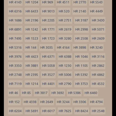
HR 4143
HR 1204
HR 969
HR 4511
HR 2770
HR 5543
HR 6316
HR 6433
HR 9013
HR 520
HR 2140
HR 4449
HR 1686
HR 2196
HR 2205
HR 2751
HR 3187
HR 3430
HR 6891
HR 1242
HR 1771
HR 2619
HR 2998
HR 5071
HR 7495
HR 1523
HR 1723
HR 3280
HR 2508
HR 2609
HR 5316
HR 144
HR 3035
HR 4164
HR 3898
HR 3240
HR 3976
HR 4423
HR 6371
HR 6388
HR 1046
HR 3116
HR 3350
HR 3881
HR 5058
HR 1230
HR 1105
HR 2862
HR 2748
HR 2395
HR 3527
HR 5006
HR 5392
HR 6862
HR 7119
HR 1214
HR 4401
HR 2790
HR 3753
HR 4532
HR 46
HR 85
HR 3817
HR 3692
HR 5386
HR 6460
HR 152
HR 4338
HR 2649
HR 3244
HR 3306
HR 4794
HR 6204
HR 5691
HR 6017
HR 7625
HR 8424
HR 2548