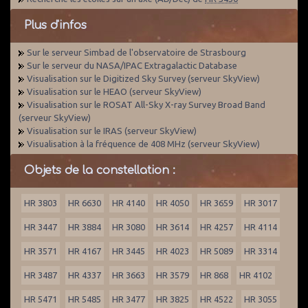
Plus d'infos
Sur le serveur Simbad de l'observatoire de Strasbourg
Sur le serveur du NASA/IPAC Extragalactic Database
Visualisation sur le Digitized Sky Survey (serveur SkyView)
Visualisation sur le HEAO (serveur SkyView)
Visualisation sur le ROSAT All-Sky X-ray Survey Broad Band
(serveur SkyView)
Visualisation sur le IRAS (serveur SkyView)
Visualisation à la fréquence de 408 MHz (serveur SkyView)
Objets de la constellation :
HR 3803
HR 6630
HR 4140
HR 4050
HR 3659
HR 3017
HR 3447
HR 3884
HR 3080
HR 3614
HR 4257
HR 4114
HR 3571
HR 4167
HR 3445
HR 4023
HR 5089
HR 3314
HR 3487
HR 4337
HR 3663
HR 3579
HR 868
HR 4102
HR 5471
HR 5485
HR 3477
HR 3825
HR 4522
HR 3055