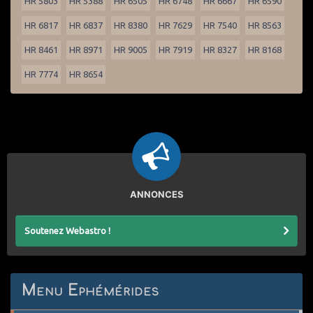
HR 5803
HR 5388
HR 6505
HR 6748
HR 6667
HR 6590
HR 6817
HR 6837
HR 8380
HR 7629
HR 7540
HR 8563
HR 8461
HR 8971
HR 9005
HR 7919
HR 8327
HR 8168
HR 7774
HR 8654
ANNONCES
Soutenez Webastro !
Menu Ephémérides