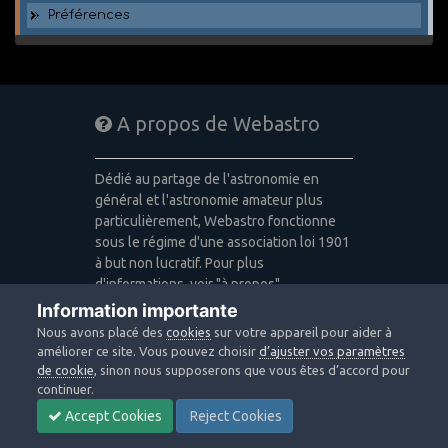
Préférences
A propos de Webastro
Dédié au partage de l'astronomie en
général et l'astronomie amateur plus
particulièrement, Webastro fonctionne
sous le régime d'une association loi 1901
à but non lucratif. Pour plus
d'informations, voir "à propos".
Information importante
Publicité: pas de publicité
Nous avons placé des
cookies
sur votre appareil pour aider à
Icons made by
Freepik
,
Alessio Atzeni
,
améliorer ce site. Vous pouvez choisir
d’ajuster vos paramètres
Pixel Buddha
,
Icon Pond
from
de cookie
, sinon nous supposerons que vous êtes d’accord pour
www.flaticon.com
is licensed by
CC 3.0
continuer.
BY
Accept Cookies
Reject Cookies
Design images: Courtesy NASA/JPL-
Caltech / Webastro - Quercus