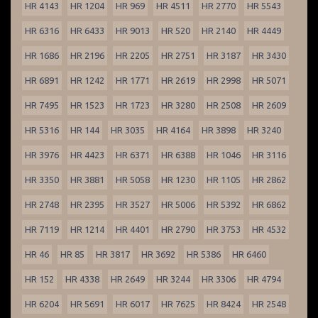
HR 4143
HR 1204
HR 969
HR 4511
HR 2770
HR 5543
HR 6316
HR 6433
HR 9013
HR 520
HR 2140
HR 4449
HR 1686
HR 2196
HR 2205
HR 2751
HR 3187
HR 3430
HR 6891
HR 1242
HR 1771
HR 2619
HR 2998
HR 5071
HR 7495
HR 1523
HR 1723
HR 3280
HR 2508
HR 2609
HR 5316
HR 144
HR 3035
HR 4164
HR 3898
HR 3240
HR 3976
HR 4423
HR 6371
HR 6388
HR 1046
HR 3116
HR 3350
HR 3881
HR 5058
HR 1230
HR 1105
HR 2862
HR 2748
HR 2395
HR 3527
HR 5006
HR 5392
HR 6862
HR 7119
HR 1214
HR 4401
HR 2790
HR 3753
HR 4532
HR 46
HR 85
HR 3817
HR 3692
HR 5386
HR 6460
HR 152
HR 4338
HR 2649
HR 3244
HR 3306
HR 4794
HR 6204
HR 5691
HR 6017
HR 7625
HR 8424
HR 2548