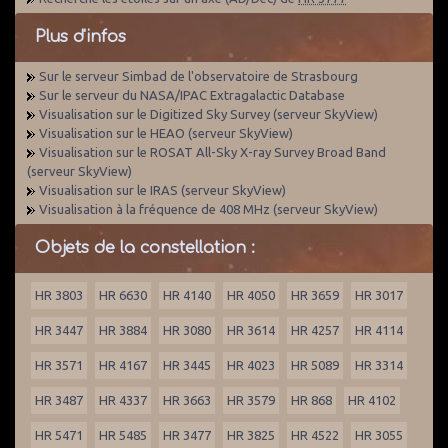
Plus d'infos
Sur le serveur Simbad de l'observatoire de Strasbourg
Sur le serveur du NASA/IPAC Extragalactic Database
Visualisation sur le Digitized Sky Survey (serveur SkyView)
Visualisation sur le HEAO (serveur SkyView)
Visualisation sur le ROSAT All-Sky X-ray Survey Broad Band
(serveur SkyView)
Visualisation sur le IRAS (serveur SkyView)
Visualisation à la fréquence de 408 MHz (serveur SkyView)
Objets de la constellation :
HR 3803
HR 6630
HR 4140
HR 4050
HR 3659
HR 3017
HR 3447
HR 3884
HR 3080
HR 3614
HR 4257
HR 4114
HR 3571
HR 4167
HR 3445
HR 4023
HR 5089
HR 3314
HR 3487
HR 4337
HR 3663
HR 3579
HR 868
HR 4102
HR 5471
HR 5485
HR 3477
HR 3825
HR 4522
HR 3055