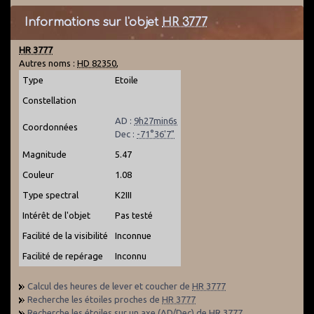
Informations sur l'objet
HR 3777
HR 3777
Autres noms :
HD 82350
,
Type
Etoile
Constellation
AD :
9h27min6s
Coordonnées
Dec :
-71°36'7"
Magnitude
5.47
Couleur
1.08
Type spectral
K2III
Intérêt de l'objet
Pas testé
Facilité de la visibilité
Inconnue
Facilité de repérage
Inconnu
Calcul des heures de lever et coucher de
HR 3777
Recherche les étoiles proches de
HR 3777
Recherche les étoiles sur un axe (AD/Dec) de
HR 3777