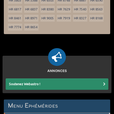
HR 5803
HR 5388
HR 6505
HR 6748
HR 6667
HR 6590
HR 6817
HR 6837
HR 8380
HR 7629
HR 7540
HR 8563
HR 8461
HR 8971
HR 9005
HR 7919
HR 8327
HR 8168
HR 7774
HR 8654
ANNONCES
Soutenez Webastro !
Menu Ephémérides