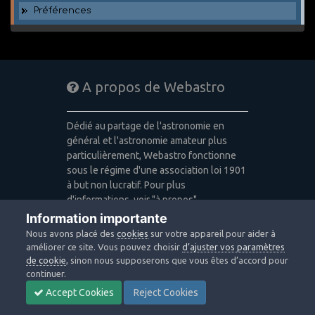
Préférences
A propos de Webastro
Dédié au partage de l'astronomie en
général et l'astronomie amateur plus
particulièrement, Webastro fonctionne
sous le régime d'une association loi 1901
à but non lucratif. Pour plus
d'informations, voir "à propos".
Information importante
Publicité: pas de publicité
Nous avons placé des
cookies
sur votre appareil pour aider à
Icons made by
Freepik
,
Alessio Atzeni
,
améliorer ce site. Vous pouvez choisir
d’ajuster vos paramètres
Pixel Buddha
,
Icon Pond
from
de cookie
, sinon nous supposerons que vous êtes d’accord pour
www.flaticon.com
is licensed by
CC 3.0
continuer.
BY
Accept Cookies
Reject Cookies
Design images: Courtesy NASA/JPL-
Caltech / Webastro - Quercus