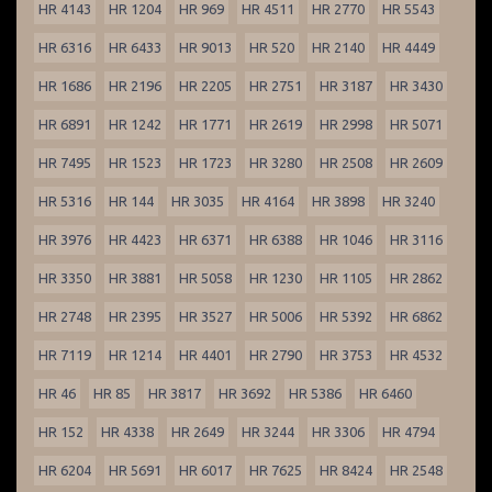
HR 4143
HR 1204
HR 969
HR 4511
HR 2770
HR 5543
HR 6316
HR 6433
HR 9013
HR 520
HR 2140
HR 4449
HR 1686
HR 2196
HR 2205
HR 2751
HR 3187
HR 3430
HR 6891
HR 1242
HR 1771
HR 2619
HR 2998
HR 5071
HR 7495
HR 1523
HR 1723
HR 3280
HR 2508
HR 2609
HR 5316
HR 144
HR 3035
HR 4164
HR 3898
HR 3240
HR 3976
HR 4423
HR 6371
HR 6388
HR 1046
HR 3116
HR 3350
HR 3881
HR 5058
HR 1230
HR 1105
HR 2862
HR 2748
HR 2395
HR 3527
HR 5006
HR 5392
HR 6862
HR 7119
HR 1214
HR 4401
HR 2790
HR 3753
HR 4532
HR 46
HR 85
HR 3817
HR 3692
HR 5386
HR 6460
HR 152
HR 4338
HR 2649
HR 3244
HR 3306
HR 4794
HR 6204
HR 5691
HR 6017
HR 7625
HR 8424
HR 2548