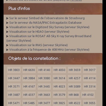
Plus d'infos
Sur le serveur Simbad de l'observatoire de Strasbourg
Sur le serveur du NASA/IPAC Extragalactic Database
Visualisation sur le Digitized Sky Survey (serveur SkyView)
Visualisation sur le HEAO (serveur SkyView)
Visualisation sur le ROSAT All-Sky X-ray Survey Broad Band
(serveur SkyView)
Visualisation sur le IRAS (serveur SkyView)
Visualisation à la fréquence de 408 MHz (serveur SkyView)
Objets de la constellation :
HR 3803
HR 6630
HR 4140
HR 4050
HR 3659
HR 3017
HR 3447
HR 3884
HR 3080
HR 3614
HR 4257
HR 4114
HR 3571
HR 4167
HR 3445
HR 4023
HR 5089
HR 3314
HR 3487
HR 4337
HR 3663
HR 3579
HR 868
HR 4102
HR 5471
HR 5485
HR 3477
HR 3825
HR 4522
HR 3055