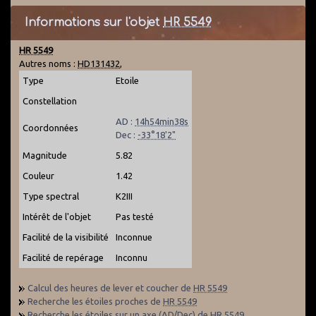
Informations sur l'objet
HR 5549
HR 5549
Autres noms :
HD131432
,
Type
Etoile
Constellation
AD :
14h54min38s
Coordonnées
Dec :
-33°18'2"
Magnitude
5.82
Couleur
1.42
Type spectral
K2III
Intérêt de l'objet
Pas testé
Facilité de la visibilité
Inconnue
Facilité de repérage
Inconnu
Calcul des heures de lever et coucher de
HR 5549
Recherche les étoiles proches de
HR 5549
Recherche les étoiles sur un axe (AD/Dec) de
HR 5549