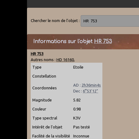
Chercher le nom de l'objet :
Informations sur l'objet
HR 753
HR 753
Autres noms :
HD 16160
,
Type
Etoile
Constellation
AD :
2h36min4s
Coordonnées
Dec :
6°53'12"
Magnitude
5.82
Couleur
0.98
Type spectral
K3V
Intérêt de l'objet
Pas testé
Facilité de la visibilité
Inconnue