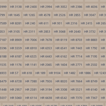
3999
HR 3138
HR 2400
HR 2994
HR 3052
HR 2386
HR 4036
HR 
799
HR 1645
HR 1265
HR 4578
HR 2526
HR 2855
HR 3047
HR 3
7589
HR 8281
HR 240
HR 611
HR 931
HR 2316
HR 2415
HR 265
053
HR 3105
HR 2311
HR 2853
HR 3068
HR 2640
HR 3732
HR 3
7187
HR 8909
HR 7006
HR 7678
HR 8119
HR 8703
HR 8883
HR 
5596
HR 5559
HR 6910
HR 6353
HR 6541
HR 7443
HR 1792
HR 
6188
HR 6187
HR 6325
HR 6443
HR 6162
HR 7714
HR 7195
HR 
1535
HR 1176
HR 1141
HR 2065
HR 1604
HR 2771
HR 2502
HR 
6933
HR 57
HR 618
HR 189
HR 9104
HR 1482
HR 1886
HR 1243
6479
HR 6728
HR 7380
HR 7926
HR 8020
HR 7664
HR 8749
HR 
1448
HR 2957
HR 2581
HR 3194
HR 3308
HR 5521
HR 6140
HR 
5037
HR 5060
HR 6114
HR 6638
HR 6542
HR 7370
HR 7367
HR 
HR 218
HR 439
HR 1305
HR 1579
HR 1293
HR 1781
HR 2099