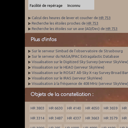
Facilité de repérage
Inconnu
Calcul des heures de lever et coucher de
HR 753
Recherche les étoiles proches de
HR 753
Recherche les étoiles sur un axe (AD/Dec) de
HR 753
Plus d'infos
Sur le serveur Simbad de l'observatoire de Strasbourg
Sur le serveur du NASA/IPAC Extragalactic Database
Visualisation sur le Digitized Sky Survey (serveur SkyView
Visualisation sur le HEAO (serveur SkyView)
Visualisation sur le ROSAT All-Sky X-ray Survey Broad Ba
Visualisation sur le IRAS (serveur SkyView)
Visualisation à la fréquence de 408 MHz (serveur SkyView
Objets de la constellation :
HR 3803
HR 6630
HR 4140
HR 4050
HR 3659
HR 
HR 3314
HR 3487
HR 4337
HR 3663
HR 3579
HR 
HR 3090
HR 285
HR 1008
HR 4889
HR 4180
HR 3