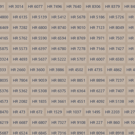
91
HR 3014
HR 6077
HR 7496
HR 7640
HR 8306
HR 8379
HR 84
4800
HR 6135
HR 5139
HR 5412
HR 5678
HR 5186
HR 5726
HR 
6469
HR 7282
HR 6800
HR 8740
HR 9010
HR 7123
HR 8049
HR 
4165
HR 5762
HR 5590
HR 6594
HR 8769
HR 7971
HR 7507
HR 
5875
HR 5573
HR 6397
HR 6780
HR 7278
HR 7166
HR 7427
HR 
3324
HR 4693
HR 5637
HR 5222
HR 5707
HR 6007
HR 6583
HR 
333
HR 2660
HR 3600
HR 3886
HR 4502
HR 4735
HR 4862
HR 4
8035
HR 7804
HR 9059
HR 8832
HR 8851
HR 8894
HR 7237
HR 
5376
HR 5362
HR 5308
HR 6375
HR 6364
HR 6227
HR 7407
HR 
4573
HR 2082
HR 1835
HR 3661
HR 4551
HR 4092
HR 5138
HR 
8470
HR 473
HR 672
HR 1529
HR 1037
HR 1495
HR 2203
HR 27
6219
HR 6687
HR 6807
HR 7327
HR 9108
HR 227
HR 860
HR 10
5687
HR 6524
HR 6845
HR 7316
HR 8901
HR 8094
HR 8918
HR 