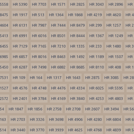
5558
HR 5390
HR 7703
HR 1571
HR 2825
HR 3043
HR 2896
HR 
8475
HR 1917
HR 513
HR 1364
HR 1868
HR 4219
HR 4620
HR 4
4604
HR 6131
HR 7987
HR 7444
HR 8479
HR 299
HR 1257
HR 2
5413
HR 6991
HR 6016
HR 8501
HR 8444
HR 1367
HR 1249
HR 
6455
HR 7129
HR 7165
HR 7210
HR 1335
HR 233
HR 1480
HR 3
6985
HR 6857
HR 8016
HR 8463
HR 1492
HR 1189
HR 1507
HR 
5450
HR 6287
HR 7498
HR 6882
HR 8685
HR 8110
HR 408
HR 1
7531
HR 109
HR 164
HR 1317
HR 1643
HR 2875
HR 3085
HR 28
1527
HR 4576
HR 4748
HR 4476
HR 4334
HR 6025
HR 5595
HR 
2572
HR 2401
HR 3784
HR 4169
HR 3840
HR 4253
HR 4803
HR 
54
HR 1847
HR 1856
HR 2758
HR 2708
HR 2607
HR 3494
HR 56
163
HR 2703
HR 3326
HR 3698
HR 4906
HR 4280
HR 6804
HR 6
514
HR 3440
HR 3770
HR 3939
HR 4625
HR 4768
HR 4839
HR 5