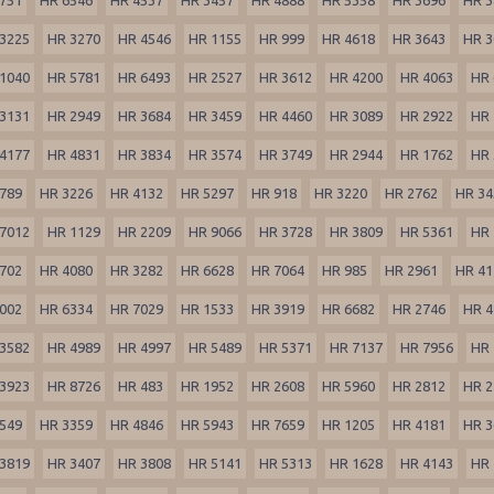
3225
HR 3270
HR 4546
HR 1155
HR 999
HR 4618
HR 3643
HR 3
1040
HR 5781
HR 6493
HR 2527
HR 3612
HR 4200
HR 4063
HR 
3131
HR 2949
HR 3684
HR 3459
HR 4460
HR 3089
HR 2922
HR 
4177
HR 4831
HR 3834
HR 3574
HR 3749
HR 2944
HR 1762
HR 
789
HR 3226
HR 4132
HR 5297
HR 918
HR 3220
HR 2762
HR 34
7012
HR 1129
HR 2209
HR 9066
HR 3728
HR 3809
HR 5361
HR 
702
HR 4080
HR 3282
HR 6628
HR 7064
HR 985
HR 2961
HR 41
002
HR 6334
HR 7029
HR 1533
HR 3919
HR 6682
HR 2746
HR 4
3582
HR 4989
HR 4997
HR 5489
HR 5371
HR 7137
HR 7956
HR 
3923
HR 8726
HR 483
HR 1952
HR 2608
HR 5960
HR 2812
HR 2
549
HR 3359
HR 4846
HR 5943
HR 7659
HR 1205
HR 4181
HR 3
3819
HR 3407
HR 3808
HR 5141
HR 5313
HR 1628
HR 4143
HR 