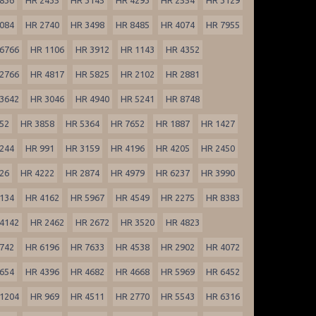
084
HR 2740
HR 3498
HR 8485
HR 4074
HR 7955
6766
HR 1106
HR 3912
HR 1143
HR 4352
2766
HR 4817
HR 5825
HR 2102
HR 2881
3642
HR 3046
HR 4940
HR 5241
HR 8748
52
HR 3858
HR 5364
HR 7652
HR 1887
HR 1427
244
HR 991
HR 3159
HR 4196
HR 4205
HR 2450
26
HR 4222
HR 2874
HR 4979
HR 6237
HR 3990
134
HR 4162
HR 5967
HR 4549
HR 2275
HR 8383
4142
HR 2462
HR 2672
HR 3520
HR 4823
742
HR 6196
HR 7633
HR 4538
HR 2902
HR 4072
654
HR 4396
HR 4682
HR 4668
HR 5969
HR 6452
1204
HR 969
HR 4511
HR 2770
HR 5543
HR 6316