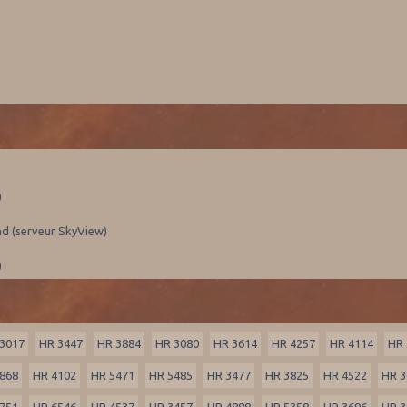
)
nd (serveur SkyView)
)
3017
HR 3447
HR 3884
HR 3080
HR 3614
HR 4257
HR 4114
HR 
868
HR 4102
HR 5471
HR 5485
HR 3477
HR 3825
HR 4522
HR 3
751
HR 6546
HR 4537
HR 3457
HR 4888
HR 5358
HR 3696
HR 3