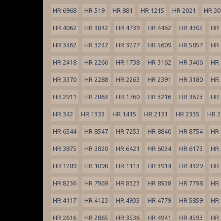
HR 6968
HR 519
HR 881
HR 1215
HR 2021
HR 30
HR 4062
HR 3842
HR 4739
HR 4462
HR 4305
HR 
HR 3462
HR 3247
HR 3277
HR 5609
HR 5857
HR 
HR 2418
HR 2266
HR 1738
HR 3162
HR 3466
HR 
HR 3370
HR 2288
HR 2263
HR 2391
HR 3180
HR 
HR 2911
HR 2863
HR 1760
HR 3216
HR 3673
HR 
HR 342
HR 1333
HR 1415
HR 2131
HR 2335
HR 2
HR 6544
HR 8547
HR 7253
HR 8840
HR 8754
HR 
HR 3875
HR 3820
HR 6421
HR 6034
HR 6173
HR 
HR 1289
HR 1098
HR 1113
HR 3914
HR 4329
HR 
HR 8236
HR 7969
HR 8323
HR 8938
HR 7798
HR 
HR 4117
HR 4123
HR 4935
HR 4779
HR 5859
HR 
HR 2616
HR 2865
HR 3536
HR 4941
HR 4593
HR 