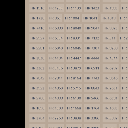
HR 1916
HR 1235
HR 1139
HR 1423
HR 1883
HR 
HR 1720
HR 965
HR 1004
HR 1041
HR 1019
HR 1
HR 7416
HR 6980
HR 8040
HR 9047
HR 9073
HR 
HR 5957
HR 6534
HR 8331
HR 7132
HR 511
HR 2
HR 5581
HR 6040
HR 6046
HR 7307
HR 8200
HR 
HR 2830
HR 4194
HR 4447
HR 4444
HR 4544
HR 
HR 3362
HR 3136
HR 3879
HR 6511
HR 6297
HR 
HR 7845
HR 7811
HR 8164
HR 7743
HR 8616
HR 
HR 3952
HR 4860
HR 5715
HR 8843
HR 7631
HR 
HR 5700
HR 4998
HR 6130
HR 5466
HR 6381
HR 
HR 1090
HR 1509
HR 1668
HR 1764
HR 1693
HR 
HR 2704
HR 2269
HR 3838
HR 3386
HR 5097
HR 
HR 8185
HR 7044
HR 8013
HR 1109
HR 257
HR 6