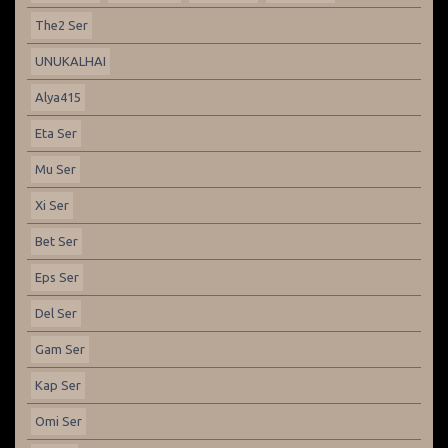
The2 Ser
UNUKALHAI
Alya415
Eta Ser
Mu Ser
Xi Ser
Bet Ser
Eps Ser
Del Ser
Gam Ser
Kap Ser
Omi Ser