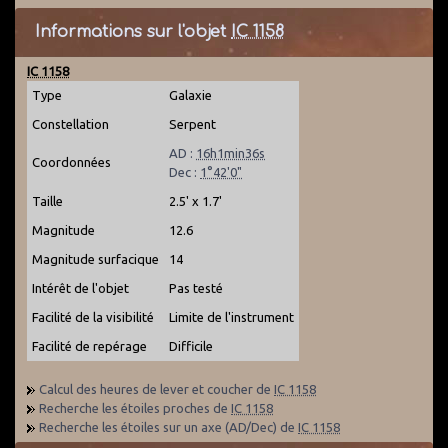
Informations sur l'objet
IC 1158
IC 1158
Type
Galaxie
Constellation
Serpent
AD :
16h1min36s
Coordonnées
Dec :
1°42'0"
Taille
2.5' x 1.7'
Magnitude
12.6
Magnitude surfacique
14
Intérêt de l'objet
Pas testé
Facilité de la visibilité
Limite de l'instrument
Facilité de repérage
Difficile
Calcul des heures de lever et coucher de
IC 1158
Recherche les étoiles proches de
IC 1158
Recherche les étoiles sur un axe (AD/Dec) de
IC 1158