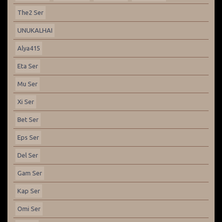
The2 Ser
UNUKALHAI
Alya415
Eta Ser
Mu Ser
Xi Ser
Bet Ser
Eps Ser
Del Ser
Gam Ser
Kap Ser
Omi Ser