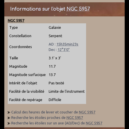
Informations sur l'objet
NGC 5957
NGC 5957
Type
Galaxie
Constellation
Serpent
AD :
15h35min23s
Coordonnées
Dec :
12°3'0"
Taille
3.1' x 3'
Magnitude
11.7
Magnitude surfacique
13.7
Intérêt de l'objet
Pas testé
Facilité de la visibilité
Limite de l'instrument
Facilité de repérage
Difficile
Calcul des heures de lever et coucher de
NGC 5957
Recherche les étoiles proches de
NGC 5957
Recherche les étoiles sur un axe (AD/Dec) de
NGC 5957