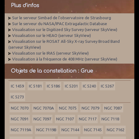
Plus d'infos
Sur le serveur Simbad de l'observatoire de Strasbourg
Sur le serveur du NASA/IPAC Extragalactic Database
Visualisation sur le Digitized Sky Survey (serveur SkyView)
Visualisation sur le HEAO (serveur SkyView)
Visualisation sur le ROSAT All-Sky X-ray Survey Broad Band
(serveur SkyView)
Visualisation sur le IRAS (serveur SkyView)
Visualisation à la fréquence de 408 MHz (serveur SkyView)
Objets de la constellation : Grue
IC 1459
IC 5181
IC 5186
IC 5201
IC 5240
IC 5267
IC 5273
NGC 7070
NGC 7070A
NGC 7075
NGC 7079
NGC 7087
NGC 7091
NGC 7097
NGC 7107
NGC 7117
NGC 7118
NGC 7119A
NGC 7119B
NGC 7144
NGC 7145
NGC 7162