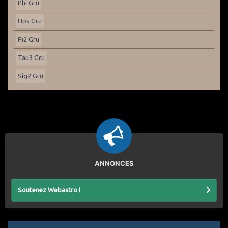
Phi Gru
Ups Gru
Pi2 Gru
Tau3 Gru
Sig2 Gru
ANNONCES
Soutenez Webastro !