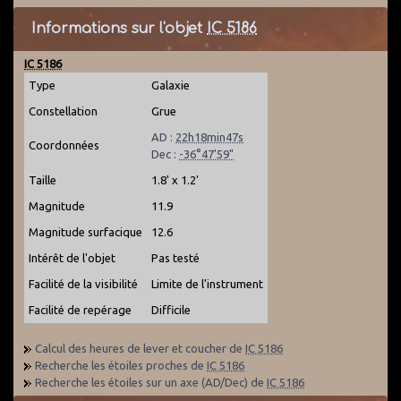
Informations sur l'objet
IC 5186
IC 5186
Type
Galaxie
Constellation
Grue
AD :
22h18min47s
Coordonnées
Dec :
-36°47'59"
Taille
1.8' x 1.2'
Magnitude
11.9
Magnitude surfacique
12.6
Intérêt de l'objet
Pas testé
Facilité de la visibilité
Limite de l'instrument
Facilité de repérage
Difficile
Calcul des heures de lever et coucher de
IC 5186
Recherche les étoiles proches de
IC 5186
Recherche les étoiles sur un axe (AD/Dec) de
IC 5186