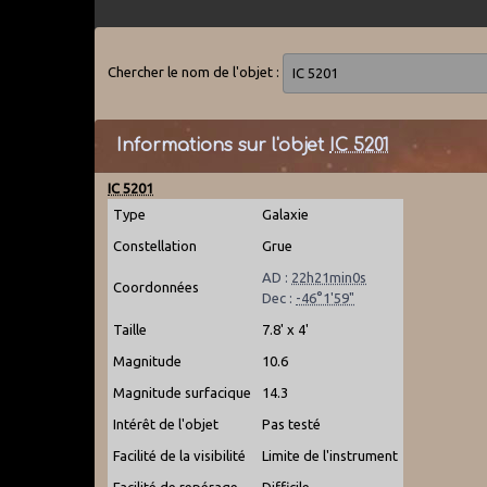
Chercher le nom de l'objet :
Informations sur l'objet
IC 5201
IC 5201
Type
Galaxie
Constellation
Grue
AD :
22h21min0s
Coordonnées
Dec :
-46°1'59"
Taille
7.8' x 4'
Magnitude
10.6
Magnitude surfacique
14.3
Intérêt de l'objet
Pas testé
Facilité de la visibilité
Limite de l'instrument
Facilité de repérage
Difficile