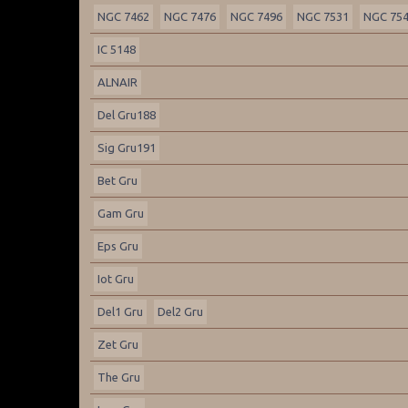
NGC 7462
NGC 7476
NGC 7496
NGC 7531
NGC 75
IC 5148
ALNAIR
Del Gru188
Sig Gru191
Bet Gru
Gam Gru
Eps Gru
Iot Gru
Del1 Gru
Del2 Gru
Zet Gru
The Gru