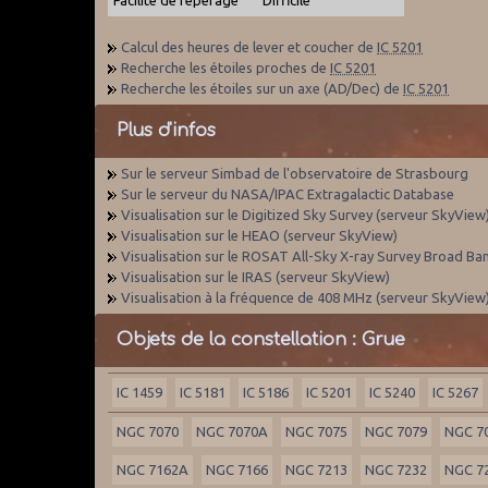
Calcul des heures de lever et coucher de
IC 5201
Recherche les étoiles proches de
IC 5201
Recherche les étoiles sur un axe (AD/Dec) de
IC 5201
Plus d'infos
Sur le serveur Simbad de l'observatoire de Strasbourg
Sur le serveur du NASA/IPAC Extragalactic Database
Visualisation sur le Digitized Sky Survey (serveur SkyView
Visualisation sur le HEAO (serveur SkyView)
Visualisation sur le ROSAT All-Sky X-ray Survey Broad Ba
Visualisation sur le IRAS (serveur SkyView)
Visualisation à la fréquence de 408 MHz (serveur SkyView
Objets de la constellation : Grue
IC 1459
IC 5181
IC 5186
IC 5201
IC 5240
IC 5267
NGC 7070
NGC 7070A
NGC 7075
NGC 7079
NGC 7
NGC 7162A
NGC 7166
NGC 7213
NGC 7232
NGC 7