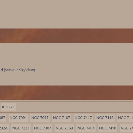
)
nd (serveur SkyView)
)
IC 5273
087
NGC 7091
NGC 7097
NGC 7107
NGC 7117
NGC 7118
NGC 71
232A
NGC 7233
NGC 7307
NGC 7368
NGC 7404
NGC 7410
NGC 7