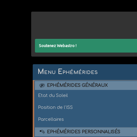
Soutenez Webastro !
Menu Ephémérides
EPHÉMÉRIDES GÉNÉRAUX
Etat du Soleil
Position de l'ISS
Parcellaires
EPHÉMÉRIDES PERSONNALISÉS