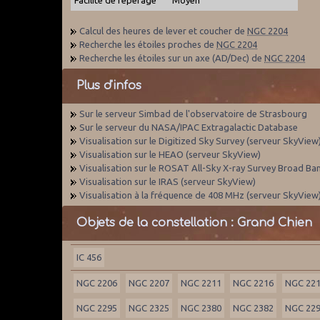
Calcul des heures de lever et coucher de
NGC 2204
Recherche les étoiles proches de
NGC 2204
Recherche les étoiles sur un axe (AD/Dec) de
NGC 2204
Plus d'infos
Sur le serveur Simbad de l'observatoire de Strasbourg
Sur le serveur du NASA/IPAC Extragalactic Database
Visualisation sur le Digitized Sky Survey (serveur SkyView
Visualisation sur le HEAO (serveur SkyView)
Visualisation sur le ROSAT All-Sky X-ray Survey Broad Ba
Visualisation sur le IRAS (serveur SkyView)
Visualisation à la fréquence de 408 MHz (serveur SkyView
Objets de la constellation : Grand Chien
IC 456
NGC 2206
NGC 2207
NGC 2211
NGC 2216
NGC 22
NGC 2295
NGC 2325
NGC 2380
NGC 2382
NGC 22