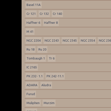
Basel 11A
Cr 121
Cr 132
Cr 140
Haffner 6
Haffner 8
M 41
NGC 2204
NGC 2243
NGC 2345
NGC 2354
NGC 23
Ru 18
Ru 20
Tombaugh 1
Tr 6
IC 2165
PK 232- 1.1
PK 242-11.1
ADARA
Aludra
Furud
Muliphen
Murzim