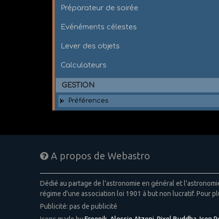
Préparateur de soirée
Evénéments célestes
Lever des objets
Calculateurs
GESTION
Préférences
A propos de Webastro
Dédié au partage de l'astronomie en général et l'astronom
régime d'une association loi 1901 à but non lucratif. Pour pl
Publicité: pas de publicité
Icons made by
Freepik
,
Alessio Atzeni
,
Pixel Buddha
,
Icon 