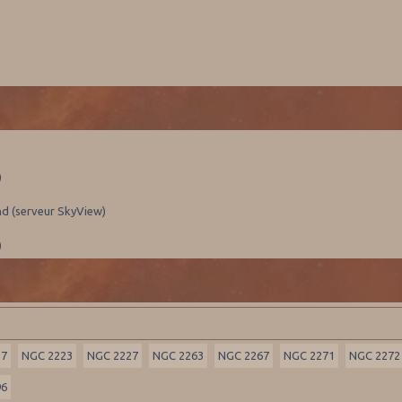
)
nd (serveur SkyView)
)
17
NGC 2223
NGC 2227
NGC 2263
NGC 2267
NGC 2271
NGC 2272
96