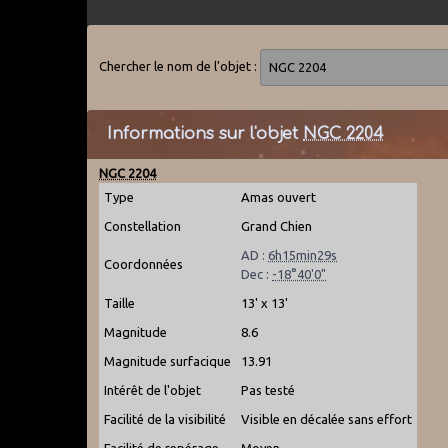
Chercher le nom de l'objet :
Informations sur l'objet
NGC 2204
NGC 2204
Type
Amas ouvert
Constellation
Grand Chien
AD :
6h15min29s
Coordonnées
Dec :
-18°40'0"
Taille
13' x 13'
Magnitude
8.6
Magnitude surfacique
13.91
Intérêt de l'objet
Pas testé
Facilité de la visibilité
Visible en décalée sans effort
Facilité de repérage
Moyen