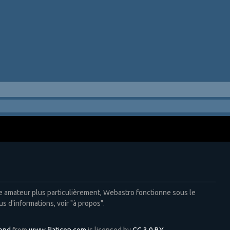
ie amateur plus particulièrement, Webastro fonctionne sous le
us d'informations, voir "à propos".
Pond
from
www.flaticon.com
is licensed by
CC 3.0 BY