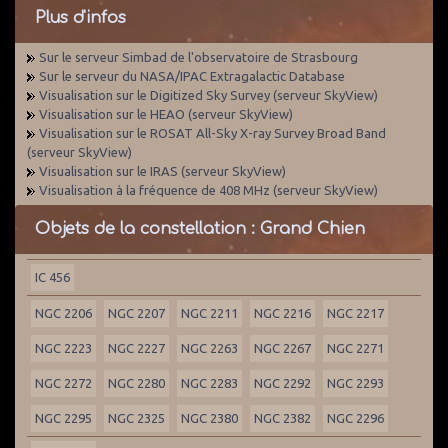
Plus d'infos
Sur le serveur Simbad de l'observatoire de Strasbourg
Sur le serveur du NASA/IPAC Extragalactic Database
Visualisation sur le Digitized Sky Survey (serveur SkyView)
Visualisation sur le HEAO (serveur SkyView)
Visualisation sur le ROSAT All-Sky X-ray Survey Broad Band
(serveur SkyView)
Visualisation sur le IRAS (serveur SkyView)
Visualisation à la fréquence de 408 MHz (serveur SkyView)
Objets de la constellation : Grand Chien
IC 456
NGC 2206
NGC 2207
NGC 2211
NGC 2216
NGC 2217
NGC 2223
NGC 2227
NGC 2263
NGC 2267
NGC 2271
NGC 2272
NGC 2280
NGC 2283
NGC 2292
NGC 2293
NGC 2295
NGC 2325
NGC 2380
NGC 2382
NGC 2296