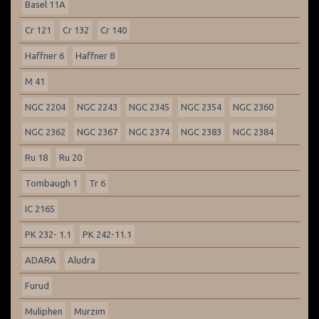
Basel 11A
Cr 121
Cr 132
Cr 140
Haffner 6
Haffner 8
M 41
NGC 2204
NGC 2243
NGC 2345
NGC 2354
NGC 2360
NGC 2362
NGC 2367
NGC 2374
NGC 2383
NGC 2384
Ru 18
Ru 20
Tombaugh 1
Tr 6
IC 2165
PK 232- 1.1
PK 242-11.1
ADARA
Aludra
Furud
Muliphen
Murzim