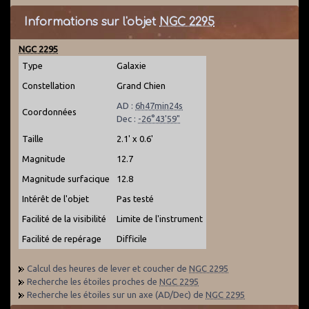
Informations sur l'objet
NGC 2295
NGC 2295
Type
Galaxie
Constellation
Grand Chien
AD :
6h47min24s
Coordonnées
Dec :
-26°43'59"
Taille
2.1' x 0.6'
Magnitude
12.7
Magnitude surfacique
12.8
Intérêt de l'objet
Pas testé
Facilité de la visibilité
Limite de l'instrument
Facilité de repérage
Difficile
Calcul des heures de lever et coucher de
NGC 2295
Recherche les étoiles proches de
NGC 2295
Recherche les étoiles sur un axe (AD/Dec) de
NGC 2295