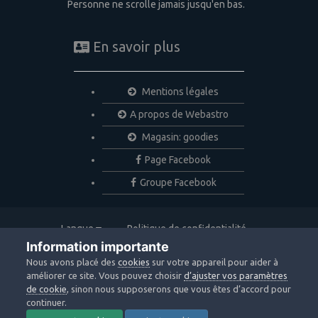
Personne ne scrolle jamais jusqu'en bas.
En savoir plus
Mentions légales
A propos de Webastro
Magasin: goodies
Page Facebook
Groupe Facebook
Langue
Politique de confidentialité
Nous contacter
Cookies
Information importante
Copyright © 2020 Webastro
Nous avons placé des
cookies
sur votre appareil pour aider à
Powered by Invision Community
améliorer ce site. Vous pouvez choisir
d’ajuster vos paramètres
de cookie
, sinon nous supposerons que vous êtes d’accord pour
continuer.