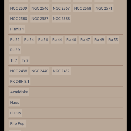
NGC 2539
NGC 2546
NGC 2567
NGC 2568
NGC 2571
NGC 2580
NGC 2587
NGC 2588
Pismis 1
Ru 32
Ru 34
Ru 36
Ru 44
Ru 46
Ru 47
Ru 49
Ru 55
Ru 59
Tr 7
Tr 9
NGC 2438
NGC 2440
NGC 2452
PK 248- 8.1
Azmidiske
Naos
Pi Pup
Rho Pup