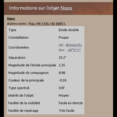
Informations sur l'objet
Naos
Naos
Autres noms :
Pup
,
HR 3165
,
HD 66811
,
Type
Etoile double
Constellation
Poupe
AD :
8h3min35s
Coordonnées
Dec :
-40°0'11"
Séparation
25.2"
Magnitude de l'étoile principale
2.25
Magnitude du compagnon
8.98
Couleur de la principale
-0.26
Type spectral
O5f
Intérêt de l'objet
Moyen
Facilité de la visibilité
Facile en directe
Facilité de repérage
Très facile