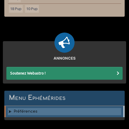
18 Pup
10 Pup
ANNONCES
Soutenez Webastro !
Menu Ephémérides
Préférences