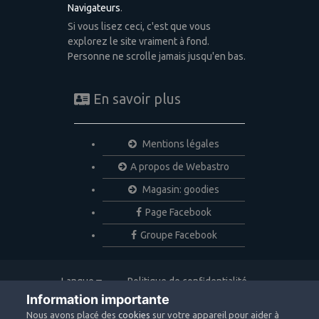
Navigateurs
.
Si vous lisez ceci, c'est que vous
explorez le site vraiment à fond.
Personne ne scrolle jamais jusqu'en bas.
En savoir plus
Mentions légales
A propos de Webastro
Magasin: goodies
Page Facebook
Groupe Facebook
Langue
Politique de confidentialité
Nous contacter
Cookies
Information importante
Copyright © 2020 Webastro
Nous avons placé des
cookies
sur votre appareil pour aider à