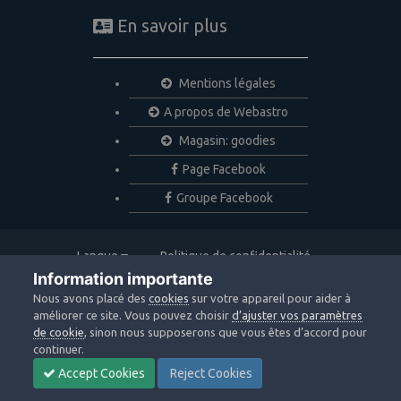
En savoir plus
Mentions légales
A propos de Webastro
Magasin: goodies
Page Facebook
Groupe Facebook
Langue
Politique de confidentialité
Nous contacter
Cookies
Information importante
Copyright © 2020 Webastro
Nous avons placé des
cookies
sur votre appareil pour aider à
Powered by Invision Community
améliorer ce site. Vous pouvez choisir
d’ajuster vos paramètres
de cookie
, sinon nous supposerons que vous êtes d’accord pour
continuer.
Accept Cookies
Reject Cookies