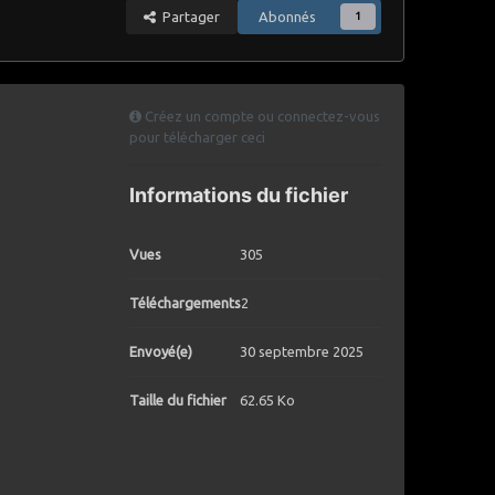
Partager
Abonnés
1
Créez un compte ou connectez-vous
pour télécharger ceci
Informations du fichier
Vues
305
Téléchargements
2
Envoyé(e)
30 septembre 2025
Taille du fichier
62.65 Ko