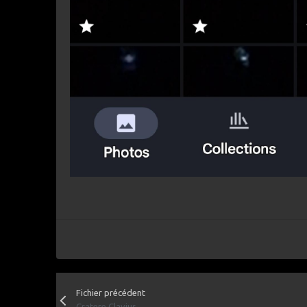
Fichier précédent
Cratere Clavius