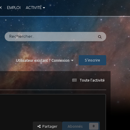
X
EMPLOI
ACTIVITÉ
S’inscrire
Utilisateur existant ? Connexion
Toute l’activité
Partager
Abonnés
0