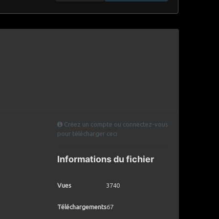
Créez un compte ou connectez-vous
pour télécharger ceci
Informations du fichier
Vues
3740
Téléchargements
67