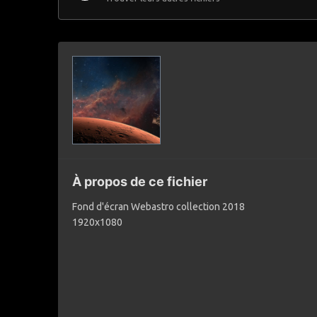
À propos de ce fichier
Fond d'écran Webastro collection 2018
1920x1080