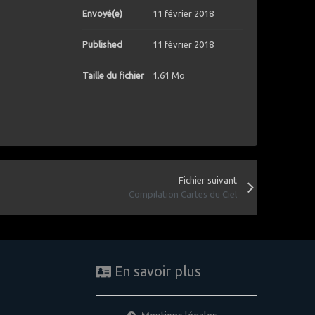
Envoyé(e)
11 février 2018
Published
11 février 2018
Taille du fichier
1.61 Mo
Fichier suivant
Compilation Cartes du Ciel
En savoir plus