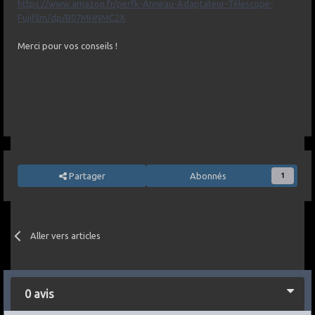
https://www.amazon.fr/perfk-Anneau-Adaptateur-Télescope-
Fujifilm/dp/B07MHNMC2X
Merci pour vos conseils !
Partager
Abonnés
1
Aller vers articles
0 avis