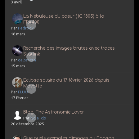
3 avril
La Nébuleuse du coeur ( IC 1805) à la
FRA400
0
Par
Pedrodk
16 mars
Recherche des images brutes avec traces
Starlink
0
Par
delcencen
15 mars
Eclipse solaire du 17 février 2026 depuis
Mayotte
0
Par
FLUO
17 février
Blog, The Astronomie Lover
0
Par
lydia_clp
20 décembre 2025
Quelquels exemples d'images au Dobson