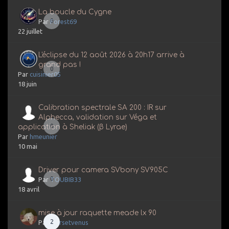
La boucle du Cygne
0
Par
Forest69
22 juillet
L'éclipse du 12 août 2026 à 20h17 arrive à
grand pas !
0
Par
cuisinier05
18 juin
Calibration spectrale SA 200 : IR sur
Alphecca, validation sur Véga et
0
application à Sheliak (β Lyrae)
Par
hmeunier
10 mai
Driver pour camera SVbony SV905C
0
Par
TOUBIB33
18 avril
mise à jour raquette meade lx 90
2
Par
marsetvenus