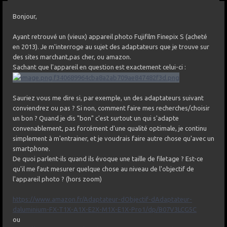
Bonjour,
Ayant retrouvé un (vieux) appareil photo Fujifilm Finepix S (acheté
en 2013). Je m'interroge au sujet des adaptateurs que je trouve sur
des sites marchant,pas cher, ou amazon.
Sachant que l'appareil en question est exactement celui-ci
:
Sauriez vous me dire si, par exemple, un des adaptateurs suivant
conviendrez ou pas ? Si non, comment faire mes recherches/choisir
un bon ? Quand je dis "bon" c'est surtout un qui s'adapte
convenablement, pas forcément d'une qualité optimale, je continu
simplement à m'entrainer, et je voudrais faire autre chose qu'avec un
smartphone.
De quoi parlent-ils quand ils évoque une taille de filetage ? Est-ce
qu'il me faut mesurer quelque chose au niveau de l'objectif de
l'appareil photo ? (hors zoom)
https://www.amazon.fr/Adaptateur-dObjectif-dAdaptateur-
daluminium-FX-T1X-A1X-E2X-M1X-E1X-Pro1/dp/B07V3LCG5C
ou