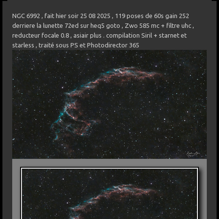
NGC 6992 , fait hier soir 25 08 2025 , 119 poses de 60s gain 252
derriere la lunette 72ed sur heq5 goto , Zwo 585 mc + filtre uhc ,
reducteur focale 0.8 , asiair plus . compilation Siril + starnet et
starless , traité sous PS et Photodirector 365