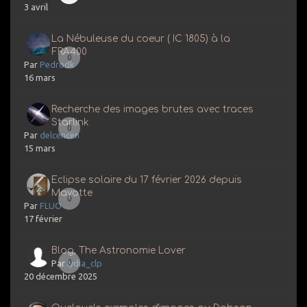
3 avril
La Nébuleuse du coeur ( IC 1805) à la
FRA400
0
Par
Pedrodk
16 mars
Recherche des images brutes avec traces
Starlink
0
Par
delcencen
15 mars
Eclipse solaire du 17 février 2026 depuis
Mayotte
0
Par
FLUO
17 février
Blog, The Astronomie Lover
0
Par
lydia_clp
20 décembre 2025