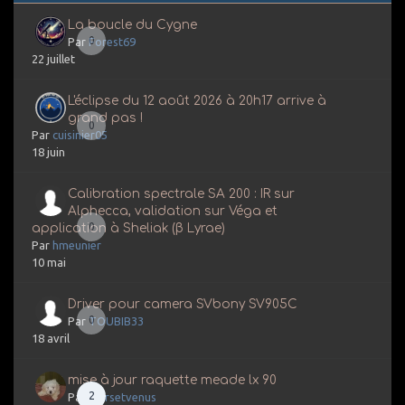
La boucle du Cygne
0
Par
Forest69
22 juillet
L'éclipse du 12 août 2026 à 20h17 arrive à
grand pas !
0
Par
cuisinier05
18 juin
Calibration spectrale SA 200 : IR sur
Alphecca, validation sur Véga et
0
application à Sheliak (β Lyrae)
Par
hmeunier
10 mai
Driver pour camera SVbony SV905C
0
Par
TOUBIB33
18 avril
mise à jour raquette meade lx 90
2
Par
marsetvenus