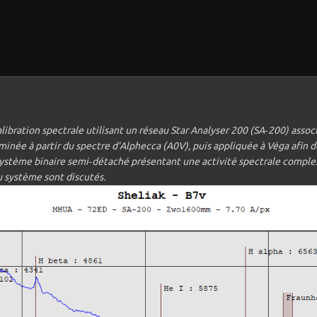
bration spectrale utilisant un réseau Star Analyser 200 (SA‑200) assoc
min
é
e
à
partir du spectre d
’
Alphecca (A0V), puis appliqu
é
e
à
V
é
ga afin d
yst
è
me binaire semi‑d
é
tach
é
pr
é
sentant une activit
é
spectrale complex
u système sont discutés.