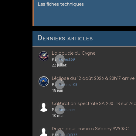
Les fiches techniques
Derniers articles
La boucle du Cygne
Par
0
Forest69
22 juillet
L'éclipse du 12 août 2026 à 20h17 arrive
Par
0
cuisinier05
18 juin
Calibration spectrale SA 200 : IR sur Al
Par
0
hmeunier
10 mai
Driver pour camera SVbony SV905C
Par
0
TOUBIB33