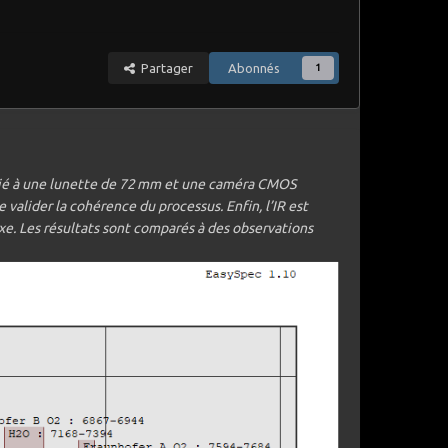
Partager
Abonnés
1
ié à une lunette de 72
mm et une cam
é
ra CMOS
e valider la coh
é
rence du processus. Enfin, l
’
IR est
e. Les r
é
sultats sont compar
é
s
à
des observations