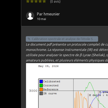
(0 avis)
Par
hmeunier
10 mai
Calibration spectrale et analyse de l'étoile Sheliak.pdf
Le document pdf présente un protocole complet de cali
monochrome. La r
é
ponse instrumentale (IR) est d
é
ter
utilis
é
e pour analyser le spectre de
β
Lyrae (Sheliak), s
amateurs publiées, et plusieurs éléments physiques d