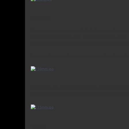
Alignement:
On commence par viser une étoile brillante au télescope, 
précisément le télescope pour avoir l'étoile pile au milieu. 
regardant dans le viseur de l'APN (ou dans l'oculaire). Le fais
Sur cette photo, on voit exactement ce que donne la vue dans
J'ai simulé la vue dans les jumelles à l'aide de mon objectif
Dans mes 7x50, le faisceau est très net et désigne parfaiteme
Pas cher!