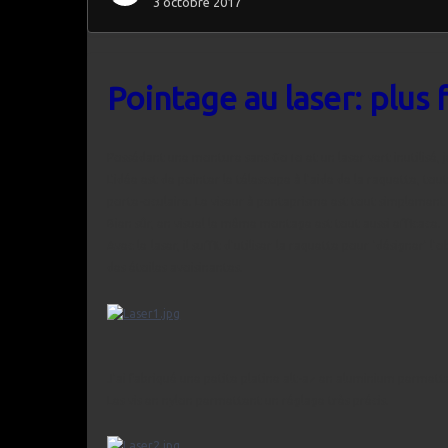
3 octobre 2017
Pointage au laser: plus f
Possédant une monture sans GoTo et un laser vert inutilisé, j
L'idée est de pointer le télescope à l'aide de la raquette, tou
porte-oculaire. Le viseur à pentaprisme est tout simplemen
Bien sûr, en visuel le même montage est tout aussi efficace.
Avec le laser, il suffit d'utiliser la raquette pour 'désigner' 
des étoiles avoisinantes.
J'ai fabriqué une petite platine alt-az en aluminium permetta
Les vis en nylon permettent un réglage très précis.