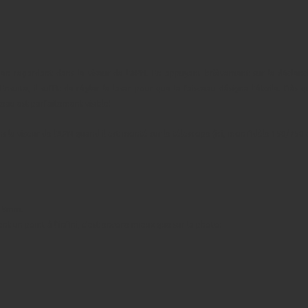
en regardant dans le viseur de l'APN. En appuyant brièvement sur le déclench
Ensuite, il suffit de régler le laser pour que le faisceau désigne l'étoile. Dès
ceau est parfaitement visible!
 le viseur de l'APN quand il est monté sur le télescope (ici, mon fidèle 150/750 
 135mm.
nt un point à l'infini, c'est encore mieux que sur la photo: