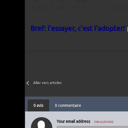
masse de contrepoids d'équilibrage.
Le pointage est beaucoup plus précis et confortable qu'av
invisibles dans le viseur de l'APN.
Bref: l'essayer, c'est l'adopter!
Aller vers articles
0 avis
0 commentaire
Your email address
OBLIGATOIRE