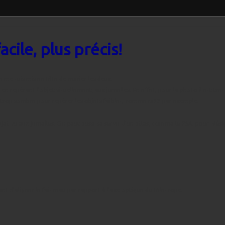
acile, plus précis!
e me suis mis en tête de marier les deux.
t en repérant l'objet visuellement, aux jumelles. En effet, pour la photo il est trè
t trop sombre pour repérer les objets faibles, comme M33 par exemple.
l'objet vu aux jumelles. On peut aussi se servir d'un atlas, comme le PSA, pour 'dési
nt d'aligner le faisceau par rapport à l'axe optique du télescope.