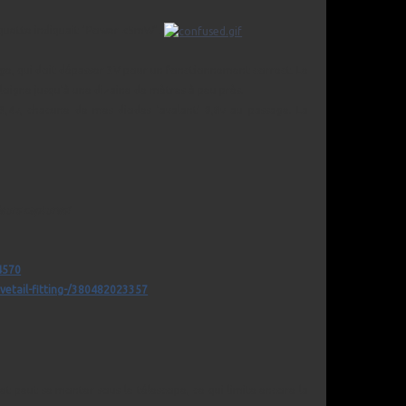
tiquette indiquait "Power <5mW".
oltage, qui doit dépasser 3V pour un fonctionnement correct. Le
loigne jusqu'à une dizaine de mètres à peu près.
 3,4v, chacune de mes diodes 'avalant' 0,8v au passage. La
leurs captures!
4570
vetail-fitting-/380482023357
et peut se monter sous le télescope, ce qui limite encore la