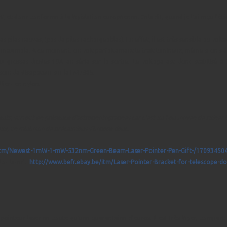
 et donc conforme à la législation européenne. Cela dit, quand je l'ai reçu l'é
des piles neuves, (pas de piles rechargeables). En effet, il est très sensible au v
é maximale. A ce moment, on voit parfaitement le trait lumineux, même si on s'é
x grosses diodes 10A en série sur la sortie. Le voltage est donc stabilisé à
in de dissipateur sur le LM7805.
liers en nylon.
ements, surtout en présence d'astrophotographes car c'est un bon moyen de ruiner 
s yeux, un minimum de précautions s'impose donc.
/itm/Newest-1mW-1-mW-532nm-Green-Beam-Laser-Pointer-Pen-Gift-/17093450
los laser':
http://www.befr.ebay.be/itm/Laser-Pointer-Bracket-for-telescope-do
inteur laser ne coûte qu'une quarantaine d'euros. Il est très léger, compact 