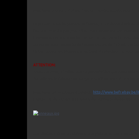
Mon laser provient d'eBay. C'est un modèle acheté pour 1mW,
La puissance est largement suffisante, à condition d'utiliser 
faisceau prend à peu près 30sec pour atteindre son intensit
L'alimentation est assurée par un circuit LM7805 avec deu
consommation mesurée de l'ensemble est de 270mA, pas beso
L'interrupteur est bloqué par un bout de plastique et deux col
ATTENTION:
Soyez courtois, n'utilisez pas ce dispositif lors des rassembl
Par ailleurs, le faisceau est dangereux s'il est pointé vers le
Mon laser est identique à celui-ci:
http://www.befr.ebay.be
Depuis, j'ai découvert qu'il existe des supports dédiés aux 'sty
Conclusion:
même en utilisant une platine du commerce, le po