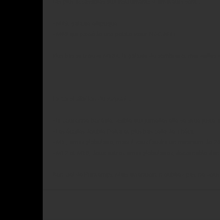
Les plus accessibles aux instruments d’amateurs sont :
- M49, galaxie elliptique
- M60 qui possède une petite sœur NGC 4647
Plus bas se trouve M104, la galaxie du sombrero, merveilles
La constellation du serpent :
- la couronne boréale, visible aux jumelles elle se situe just
- Les étoiles double Delta et plus bas celle de Théta.
- M5 , amas globulaire, mais il vous faudra un minimum de 20
- M12 et M10, deux autres amas globulaires, discernable dans
Bon ciel de Printemps. Mais attention, n'oubliez pas, ne vous 