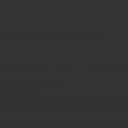
 de l’univers que vous pouvez admirer avec une lunette de 60mm.
e au-dessus de la tête du serpent. Tentez d’observer l’amas de galaxie qui se situe
0 mm d’ouverture pour y voir des détails.
 les petits instruments.
attendez pas à voir ce que vous montre les photos, c'est trompeur. Soyez patient 