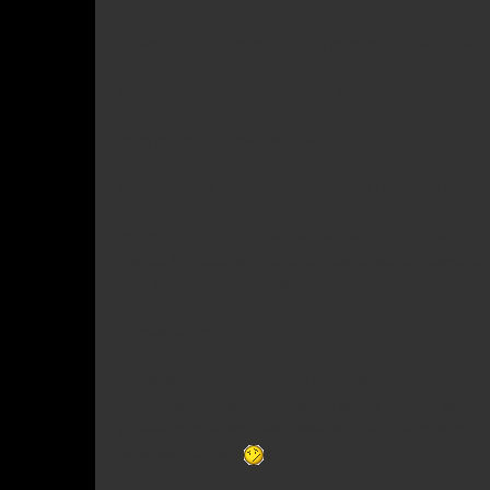
Je disais donc le printemps c’est le moment des jours fériés, o
Alors qu’observer quand on débute ?
Votre repère : la constellation du Lion
Accompagnée à l’ouest par le Cancer et à l’est par la Vierge,
Repérez le Lion et faites un petit détour par son étoile pri
triangle du Printemps. Près de ce triangle, entre Arcturus et
jours de printemps pour l’observer.
La constellation du Lion :
- Les étoiles doubles de gamma Leonis-Algieba, orange et ja
- Les galaxies du lion : six galaxies se situent sous une lig
grossissement de 40x. ( M65, M66, M95, M96, M105 et NGC 362
beaucoup trop long
)