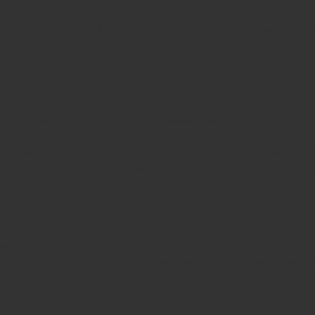
n sort un peu plus que d’habitude les télescopes, mais qu’y a-t-il à voir en cette 
 cette région du ciel offre à notre vue de nombreux objets.
ncipale Regulus, puis par Arcturus étoile du Bouvier et enfin Spica de la Vierge
 les Chiens de Chasse, se trouve M3, un amas globulaire, observable avec un peti
une, séparées de seulement 4,3 secondes d’angle.
ne imaginaire tracée entre Denebola et Regulus, il vous faudra toutefois une ouv
8, M étant le catalogue messier, que je vous donnerai plus tard, et NGC, le new