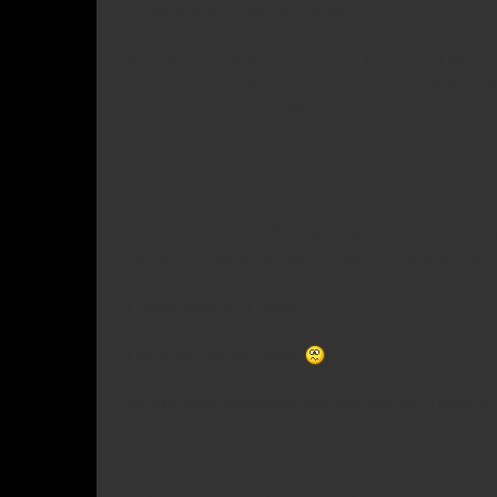
La constellation des Chiens de Chasse :
- Sur un ligne imaginaire joignant spica de la vierge à Mizar
avec une lunette de 60 ou un télescope de 115, mais il vous
deux noyaux si vous êtes suffisamment patient.
La constellation du cancer :
- L’amas ouvert M44, dit Praesepe se situe au milieu du cancer,
- L’amas M67, il est le plus âgé et contient 500 étoiles. C’
La constellation de la Vierge :
Là on se sent tout petit petit.
C’est dans cette constellation que vous trouverez l’amas de l