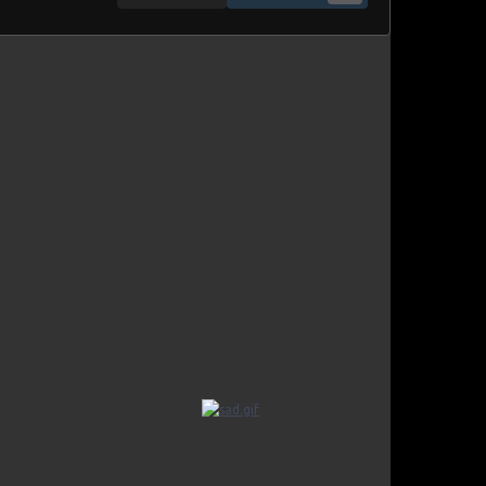
n visage plus clément ( tu parles >
, foutue Lorraine