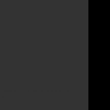
saison ?
. Ces trois étoiles forment ce que l’on nomme communément le
t instrument à faible grossissement. Profitez des premiers
erture minimale de 115 mm pour les observer avec un
 général catalogue, que là je ne vous donnerai pas car