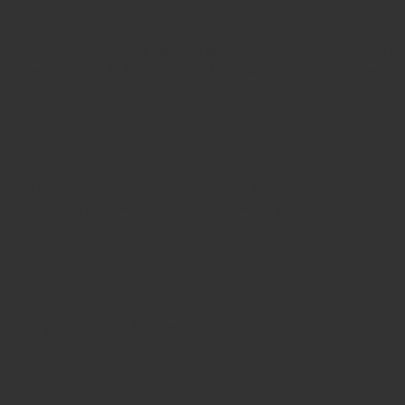
 de la Grande Ourse, essayer de repérer la galaxie double des Chiens de Chasse M51
 faudra une ouverture de 200mm pour espérer y voir des détails. Même avec une 
 juste au niveau de l’écliptique. Observable avec des jumelles et plus, il contient
est avec un minimum de 115mm avec un grossissement de 40 à 80x qu’on l’observe 
a vierge qui contient plus de 10 000 galaxies.