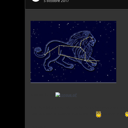
5 octobre 2017
Bonjour à tous
Avec le printemps le ciel, c’est les fleurs, les oiseaux qui c
, qui veut bien m’adopter moi et ma fille
( et mon mari
Reprenons