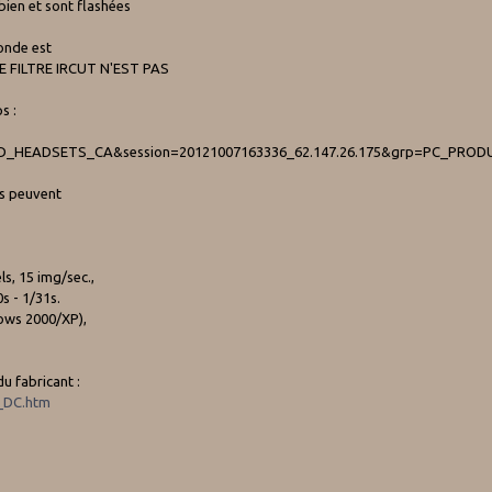
 bien et sont flashées
conde est
LE FILTRE IRCUT N'EST PAS
s :
EADSETS_CA&session=20121007163336_62.147.26.175&grp=PC_PRODU
ts peuvent
ls, 15 img/sec.,
s - 1/31s.
dows 2000/XP),
du fabricant :
i_DC.htm