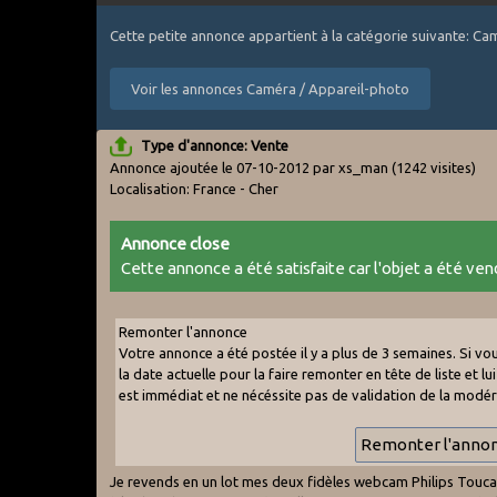
Cette petite annonce appartient à la catégorie suivante: C
Voir les annonces Caméra / Appareil-photo
Type d'annonce: Vente
Annonce ajoutée le 07-10-2012 par xs_man
(1242 visites)
Localisation: France - Cher
Annonce close
Cette annonce a été satisfaite car l'objet a été vend
Remonter l'annonce
Votre annonce a été postée il y a plus de 3 semaines. Si vou
la date actuelle pour la faire remonter en tête de liste et lu
est immédiat et ne nécéssite pas de validation de la modér
Je revends en un lot mes deux fidèles webcam Philips Touca