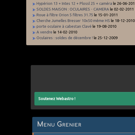
Hypérion 13 + Intes 12 + Plossl 25 + caméra
le 26-06-20
SOLDES MAISON : OCULAIRES - CAMERA
le 02-02-2011
Roue à filtre Orion 5 filtres 31.75
le 15-01-2011
Cherche Jumelles Bresser 10x50 même HS
le 18-12-2010
porte oculaire à cabestan Clavé
le 19-08-2010
A vendre
le 14-02-2010
Oculaires : soldes de décembre !
le 25-12-2009
Soutenez Webastro !
Menu Grenier