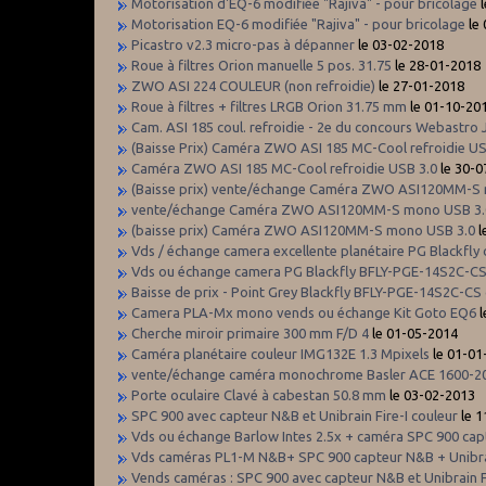
Motorisation d'EQ-6 modifiée "Rajiva" - pour bricolage
l
Motorisation EQ-6 modifiée "Rajiva" - pour bricolage
le
Picastro v2.3 micro-pas à dépanner
le 03-02-2018
Roue à filtres Orion manuelle 5 pos. 31.75
le 28-01-2018
ZWO ASI 224 COULEUR (non refroidie)
le 27-01-2018
Roue à filtres + filtres LRGB Orion 31.75 mm
le 01-10-20
Cam. ASI 185 coul. refroidie - 2e du concours Webastro 
(Baisse Prix) Caméra ZWO ASI 185 MC-Cool refroidie US
Caméra ZWO ASI 185 MC-Cool refroidie USB 3.0
le 30-0
(Baisse prix) vente/échange Caméra ZWO ASI120MM-S
vente/échange Caméra ZWO ASI120MM-S mono USB 3.
(baisse prix) Caméra ZWO ASI120MM-S mono USB 3.0
l
Vds / échange camera excellente planétaire PG Blackfly
Vds ou échange camera PG Blackfly BFLY-PGE-14S2C-CS
Baisse de prix - Point Grey Blackfly BFLY-PGE-14S2C-CS
Camera PLA-Mx mono vends ou échange Kit Goto EQ6
Cherche miroir primaire 300 mm F/D 4
le 01-05-2014
Caméra planétaire couleur IMG132E 1.3 Mpixels
le 01-01
vente/échange caméra monochrome Basler ACE 1600-2
Porte oculaire Clavé à cabestan 50.8 mm
le 03-02-2013
SPC 900 avec capteur N&B et Unibrain Fire-I couleur
le 1
Vds ou échange Barlow Intes 2.5x + caméra SPC 900 capt
Vds caméras PL1-M N&B+ SPC 900 capteur N&B + Unibrai
Vends caméras : SPC 900 avec capteur N&B et Unibrain Fi