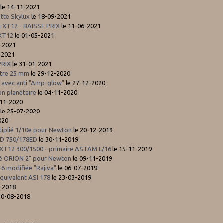
le 14-11-2021
tte Skylux
le 18-09-2021
on XT12 - BAISSE PRIX
le 11-06-2021
 XT12
le 01-05-2021
4-2021
-2021
PRIX
le 31-01-2021
ètre 25 mm
le 29-12-2020
 avec anti "Amp-glow"
le 27-12-2020
on planétaire
le 04-11-2020
-11-2020
le 25-07-2020
020
ltiplié 1/10e pour Newton
le 20-12-2019
LXD 750/178ED
le 30-11-2019
12 300/1500 - primaire ASTAM L/16
le 15-11-2019
isé ORION 2" pour Newton
le 09-11-2019
-6 modifiée "Rajiva"
le 06-07-2019
quivalent ASI 178
le 23-03-2019
8-2018
20-08-2018