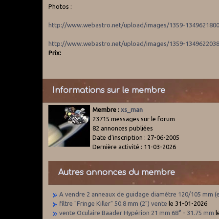
Photos :
http://www.webastro.net/upload/images/1359-1349621800
http://www.webastro.net/upload/images/1359-1349622038
Prix:
Informations sur le membre
Membre :
xs_man
23715 messages sur le forum
82 annonces publiées
Date d'inscription : 27-06-2005
Dernière activité : 11-03-2026
Autres annonces du membre
A vendre 2 anneaux de guidage diamètre 120/105 mm (ex
filtre "Fringe Killer" 50.8 mm (2") vente
le 31-01-2026
vente Oculaire Baader Hypérion 21 mm 68° - 31.75 mm
l