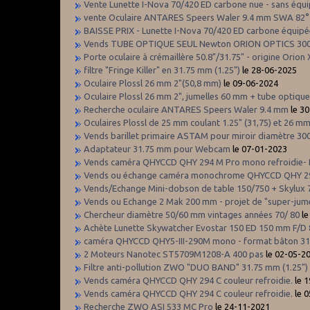
Vente Lunette I-Nova 70/420 ED carbone nue - sans équ
vente Oculaire ANTARES Speers Waler 9.4 mm SWA 82° 
BAISSE PRIX - Lunette I-Nova 70/420 ED carbone équipée 
Vends TUBE OPTIQUE SEUL Newton ORION OPTICS 30
Porte oculaire à crémaillère 50.8"/31.75" - origine Orion
filtre "Fringe Killer" en 31.75 mm (1.25")
le 28-06-2025
Oculaire Plossl 26 mm 2"(50,8 mm)
le 09-06-2024
Oculaire Plossl 26 mm 2", jumelles 60 mm + tube optique
Recherche oculaire ANTARES Speers Waler 9.4 mm
le 3
Oculaires Plossl de 25 mm coulant 1.25" (31,75) et 26 mm
Vends barillet primaire ASTAM pour miroir diamètre 30
Adaptateur 31.75 mm pour Webcam
le 07-01-2023
Vends caméra QHYCCD QHY 294 M Pro mono refroidie- 
Vends ou échange caméra monochrome QHYCCD QHY 294
Vends/Echange Mini-dobson de table 150/750 + Skylux 
Vends ou Echange 2 Mak 200 mm - projet de "super-jumell
Chercheur diamètre 50/60 mm vintages années 70/ 80
le
Achète Lunette Skywatcher Evostar 150 ED 150 mm F/D 
caméra QHYCCD QHY5-III-290M mono - format bâton 31.7
2 Moteurs Nanotec ST5709M1208-A 400 pas
le 02-05-2
Filtre anti-pollution ZWO "DUO BAND" 31.75 mm (1.25") 
Vends caméra QHYCCD QHY 294 C couleur refroidie.
le 
Vends caméra QHYCCD QHY 294 C couleur refroidie.
le 
Recherche ZWO ASI 533 MC Pro
le 24-11-2021