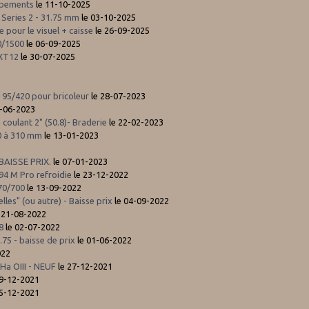
ipements
le 11-10-2025
Series 2 - 31.75 mm
le 03-10-2025
pour le visuel + caisse
le 26-09-2025
0/1500
le 06-09-2025
 XT12
le 30-07-2025
 95/420 pour bricoleur
le 28-07-2023
0-06-2023
 coulant 2" (50.8)- Braderie
le 22-02-2023
0 à 310 mm
le 13-01-2023
BAISSE PRIX.
le 07-01-2023
 M Pro refroidie
le 23-12-2022
70/700
le 13-09-2022
es" (ou autre) - Baisse prix
le 04-09-2022
 21-08-2022
8
le 02-07-2022
5 - baisse de prix
le 01-06-2022
022
Ha OIII - NEUF
le 27-12-2021
19-12-2021
05-12-2021