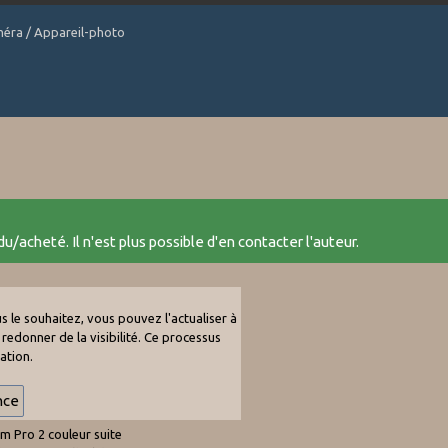
améra / Appareil-photo
u/acheté. Il n'est plus possible d'en contacter l'auteur.
s le souhaitez, vous pouvez l'actualiser à
i redonner de la visibilité. Ce processus
ation.
m Pro 2 couleur suite