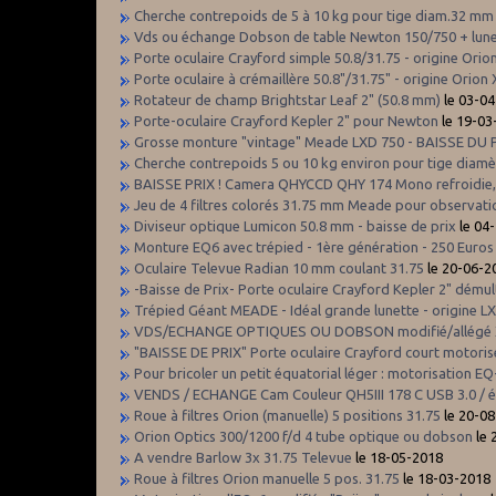
Cherche contrepoids de 5 à 10 kg pour tige diam.32 mm
Vds ou échange Dobson de table Newton 150/750 + lune
Porte oculaire Crayford simple 50.8/31.75 - origine Ori
Porte oculaire à crémaillère 50.8"/31.75" - origine Orion
Rotateur de champ Brightstar Leaf 2" (50.8 mm)
le 03-0
Porte-oculaire Crayford Kepler 2" pour Newton
le 19-03
Grosse monture "vintage" Meade LXD 750 - BAISSE DU 
Cherche contrepoids 5 ou 10 kg environ pour tige diam
BAISSE PRIX ! Camera QHYCCD QHY 174 Mono refroidie,
Jeu de 4 filtres colorés 31.75 mm Meade pour observati
Diviseur optique Lumicon 50.8 mm - baisse de prix
le 04
Monture EQ6 avec trépied - 1ère génération - 250 Euros
Oculaire Televue Radian 10 mm coulant 31.75
le 20-06-2
-Baisse de Prix- Porte oculaire Crayford Kepler 2" dému
Trépied Géant MEADE - Idéal grande lunette - origine 
VDS/ECHANGE OPTIQUES OU DOBSON modifié/allégé XT
"BAISSE DE PRIX" Porte oculaire Crayford court motor
Pour bricoler un petit équatorial léger : motorisation EQ
VENDS / ECHANGE Cam Couleur QH5III 178 C USB 3.0 / é
Roue à filtres Orion (manuelle) 5 positions 31.75
le 20-0
Orion Optics 300/1200 f/d 4 tube optique ou dobson
le 
A vendre Barlow 3x 31.75 Televue
le 18-05-2018
Roue à filtres Orion manuelle 5 pos. 31.75
le 18-03-2018