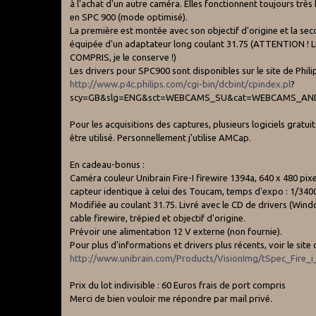
à l'achat d'un autre caméra. Elles fonctionnent toujours très
en SPC 900 (mode optimisé).
La première est montée avec son objectif d'origine et la se
équipée d'un adaptateur long coulant 31.75 (ATTENTION ! 
COMPRIS, je le conserve !)
Les drivers pour SPC900 sont disponibles sur le site de Philip
http://www.p4c.philips.com/cgi-bin/dcbint/cpindex.pl
?
scy=GB&slg=ENG&sct=WEBCAMS_SU&cat=WEBCAMS_AND_H
Pour les acquisitions des captures, plusieurs logiciels gratui
être utilisé. Personnellement j'utilise AMCap.
En cadeau-bonus :
Caméra couleur Unibrain Fire-I firewire 1394a, 640 x 480 pixe
capteur identique à celui des Toucam, temps d'expo : 1/3400
Modifiée au coulant 31.75. Livré avec le CD de drivers (Win
cable firewire, trépied et objectif d'origine.
Prévoir une alimentation 12 V externe (non fournie).
Pour plus d'informations et drivers plus récents, voir le site 
http://www.unibrain.com/Products/VisionImg/tSpec_Fire_
Prix du lot indivisible : 60 Euros frais de port compris
Merci de bien vouloir me répondre par mail privé.