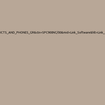
CTS_AND_PHONES_GR&ctn=SPC900NC/00&mid=Link_Software&hlt=Link_