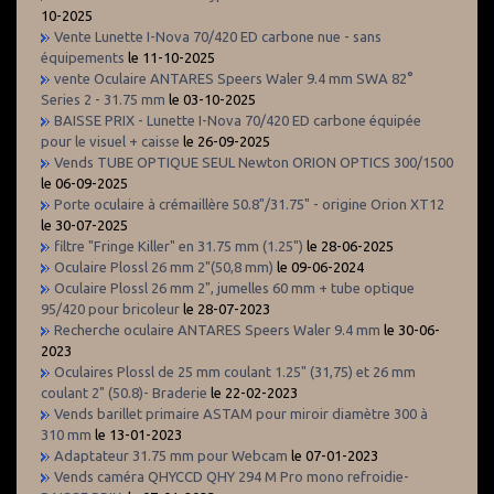
10-2025
Vente Lunette I-Nova 70/420 ED carbone nue - sans
équipements
le 11-10-2025
vente Oculaire ANTARES Speers Waler 9.4 mm SWA 82°
Series 2 - 31.75 mm
le 03-10-2025
BAISSE PRIX - Lunette I-Nova 70/420 ED carbone équipée
pour le visuel + caisse
le 26-09-2025
Vends TUBE OPTIQUE SEUL Newton ORION OPTICS 300/1500
le 06-09-2025
Porte oculaire à crémaillère 50.8"/31.75" - origine Orion XT12
le 30-07-2025
filtre "Fringe Killer" en 31.75 mm (1.25")
le 28-06-2025
Oculaire Plossl 26 mm 2"(50,8 mm)
le 09-06-2024
Oculaire Plossl 26 mm 2", jumelles 60 mm + tube optique
95/420 pour bricoleur
le 28-07-2023
Recherche oculaire ANTARES Speers Waler 9.4 mm
le 30-06-
2023
Oculaires Plossl de 25 mm coulant 1.25" (31,75) et 26 mm
coulant 2" (50.8)- Braderie
le 22-02-2023
Vends barillet primaire ASTAM pour miroir diamètre 300 à
310 mm
le 13-01-2023
Adaptateur 31.75 mm pour Webcam
le 07-01-2023
Vends caméra QHYCCD QHY 294 M Pro mono refroidie-