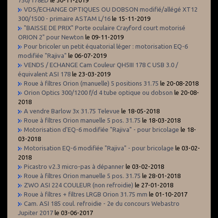
VDS/ECHANGE OPTIQUES OU DOBSON modifié/allégé XT12
300/1500 - primaire ASTAM L/16
le 15-11-2019
"BAISSE DE PRIX" Porte oculaire Crayford court motorisé
ORION 2" pour Newton
le 09-11-2019
Pour bricoler un petit équatorial léger : motorisation EQ-6
modifiée "Rajiva"
le 06-07-2019
VENDS / ECHANGE Cam Couleur QH5III 178 C USB 3.0 /
équivalent ASI 178
le 23-03-2019
Roue à filtres Orion (manuelle) 5 positions 31.75
le 20-08-2018
Orion Optics 300/1200 f/d 4 tube optique ou dobson
le 20-08-
2018
A vendre Barlow 3x 31.75 Televue
le 18-05-2018
Roue à filtres Orion manuelle 5 pos. 31.75
le 18-03-2018
Motorisation d'EQ-6 modifiée "Rajiva" - pour bricolage
le 18-
03-2018
Motorisation EQ-6 modifiée "Rajiva" - pour bricolage
le 03-02-
2018
Picastro v2.3 micro-pas à dépanner
le 03-02-2018
Roue à filtres Orion manuelle 5 pos. 31.75
le 28-01-2018
ZWO ASI 224 COULEUR (non refroidie)
le 27-01-2018
Roue à filtres + filtres LRGB Orion 31.75 mm
le 01-10-2017
Cam. ASI 185 coul. refroidie - 2e du concours Webastro
Jupiter 2017
le 03-06-2017