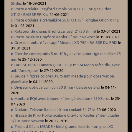
Skylux
le 18-09-2021
Porte oculaire Crayford simple 50.8/31.75 - origine Orion
XT12 - BAISSE PRIX
le 11-06-2021
Porte oculaire à crémaillère 50.8"/31.75" - origine Orion XT12
le 01-05-2021
Rotateur de champ Brightstar Leaf 2" (50.8 mm)
le 03-04-2021
Porte-oculaire Crayford Kepler 2" pour Newton
le 19-03-2021
Grosse monture "vintage" Meade LXD 750 - BAISSE DU PRIX
le
31-01-2021
Cherche contrepoids 5 ou 10 kg environ pour tige diamètre 25
mm
le 29-12-2020
BAISSE PRIX ! Camera QHYCCD QHY 174 Mono refroidie, avec
anti "Amp-glow"
le 27-12-2020
Jeu de 4 filtres colorés 31.75 mm Meade pour observation
planétaire
le 04-11-2020
Diviseur optique Lumicon 50.8 mm - baisse de prix
le 04-11-
2020
Monture EQ6 avec trépied - 1ère génération - 250 Euros
le 25-
07-2020
Oculaire Televue Radian 10 mm coulant 31.75
le 20-06-2020
-Baisse de Prix- Porte oculaire Crayford Kepler 2" démultiplié
1/10e pour Newton
le 20-12-2019
Trépied Géant MEADE - Idéal grande lunette - origine LXD
750/178ED
le 30-11-2019