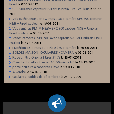
Fire-I
le 07-10-2012
SPC 900 avec capteur N&B et Unibrain Fire-I couleur
le 11-11-
2011
Vds ou échange Barlow Intes 2.5x + caméra SPC 900 capteur
N&B + Fire-I couleur
le 16-09-2011
Vds caméras PL1-M N&B+ SPC 900 capteur N&B + Unibrain
Fire-I couleur
le 05-08-2011
Vends caméras : SPC 900 avec capteur N&B et Unibrain Fire-I
couleur
le 23-07-2011
Hypérion 13 + Intes 12 + Plossl 25 + caméra
le 26-06-2011
SOLDES MAISON : OCULAIRES - CAMERA
le 02-02-2011
Roue à filtre Orion 5 filtres 31.75
le 15-01-2011
Cherche Jumelles Bresser 10x50 même HS
le 18-12-2010
porte oculaire à cabestan Clavé
le 19-08-2010
A vendre
le 14-02-2010
Oculaires : soldes de décembre !
le 25-12-2009