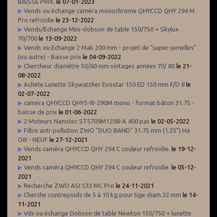
BAISSE PRIX.
le 07-01-2023
Vends ou échange caméra monochrome QHYCCD QHY 294 M
Pro refroidie
le 23-12-2022
Vends/Echange Mini-dobson de table 150/750 + Skylux
70/700
le 13-09-2022
Vends ou Echange 2 Mak 200 mm - projet de "super-jumelles"
(ou autre) - Baisse prix
le 04-09-2022
Chercheur diamètre 50/60 mm vintages années 70/ 80
le 21-
08-2022
Achète Lunette Skywatcher Evostar 150 ED 150 mm F/D 8
le
02-07-2022
caméra QHYCCD QHY5-III-290M mono - format bâton 31.75 -
baisse de prix
le 01-06-2022
2 Moteurs Nanotec ST5709M1208-A 400 pas
le 02-05-2022
Filtre anti-pollution ZWO "DUO BAND" 31.75 mm (1.25") Ha
OIII - NEUF
le 27-12-2021
Vends caméra QHYCCD QHY 294 C couleur refroidie.
le 19-12-
2021
Vends caméra QHYCCD QHY 294 C couleur refroidie.
le 05-12-
2021
Recherche ZWO ASI 533 MC Pro
le 24-11-2021
Cherche contrepoids de 5 à 10 kg pour tige diam.32 mm
le 14-
11-2021
Vds ou échange Dobson de table Newton 150/750 + lunette