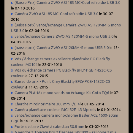
(Baisse Prix) Caméra ZWO ASI 185 MC-Cool refroidie USB 3.0
le 07-10-2016
Caméra ZWO ASI 185 MC-Cool refroidie USB 3.0
le 30-07-
2016
(Baisse prix) vente/échange Caméra ZWO ASI120MM-S mono
USB 3.0
le 02-04-2016
vente/échange Caméra ZWO ASI120MM-S mono USB 3.0
le
04-03-2016
(baisse prix) Caméra ZWO ASI120MM-S mono USB 3.0
le 13-
02-2016
Vds / échange camera excellente planétaire PG Blackfly
couleur IMX104
le 22-01-2016
Vds ou échange camera PG Blackfly BFLY-PGE-14S2C-CS
couleur
le 27-12-2015
Baisse de prix - Point Grey Blackfly BFLY-PGE-14S2C-CS
couleur
le 11-09-2015
Camera PLA-Mx mono vends ou échange Kit Goto EQ6
le 07-
08-2014
Cherche miroir primaire 300 mm F/D 4
le 01-05-2014
Caméra planétaire couleur IMG132E 1.3 Mpixels
le 01-01-2014
vente/échange caméra monochrome Basler ACE 1600-20gm
GigE
le 16-03-2013
Porte oculaire Clavé à cabestan 50.8 mm
le 03-02-2013
A vendre 2 Toucam Pro 2 flashées SPC900 + rallonge 2 m +