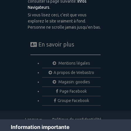
consulter la page suivante:
Infos
Navigateurs
.
Si vous lisez ceci, c'est que vous
explorez le site vraiment à fond.
Personne ne scrolle jamais jusqu'en bas.
En savoir plus
Mentions légales
A propos de Webastro
Magasin: goodies
Page Facebook
Groupe Facebook
Langue
Politique de confidentialité
Nous contacter
Cookies
Information importante