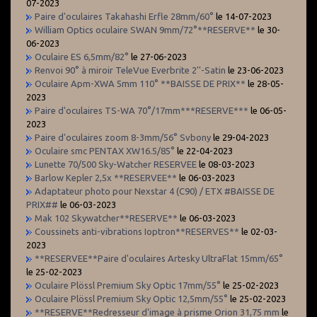
07-2023
Paire d'oculaires Takahashi Erfle 28mm/60°
le 14-07-2023
William Optics oculaire SWAN 9mm/72°**RESERVE**
le 30-
06-2023
Oculaire ES 6,5mm/82°
le 27-06-2023
Renvoi 90° à miroir TeleVue Everbrite 2''-Satin
le 23-06-2023
Oculaire Apm-XWA 5mm 110° **BAISSE DE PRIX**
le 28-05-
2023
Paire d'oculaires TS-WA 70°/17mm***RESERVE***
le 06-05-
2023
Paire d'oculaires zoom 8-3mm/56° Svbony
le 29-04-2023
Oculaire smc PENTAX XW16.5/85°
le 22-04-2023
Lunette 70/500 Sky-Watcher RESERVEE
le 08-03-2023
Barlow Kepler 2,5x **RESERVEE**
le 06-03-2023
Adaptateur photo pour Nexstar 4 (C90) / ETX #BAISSE DE
PRIX##
le 06-03-2023
Mak 102 Skywatcher**RESERVE**
le 06-03-2023
Coussinets anti-vibrations Ioptron**RESERVES**
le 02-03-
2023
**RESERVEE**Paire d'oculaires Artesky UltraFlat 15mm/65°
le 25-02-2023
Oculaire Plössl Premium Sky Optic 17mm/55°
le 25-02-2023
Oculaire Plössl Premium Sky Optic 12,5mm/55°
le 25-02-2023
**RESERVE**Redresseur d'image à prisme Orion 31,75 mm
le