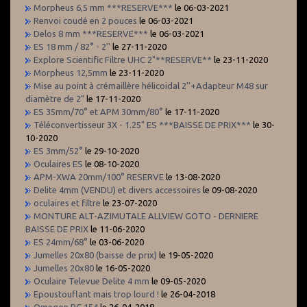
Morpheus 6,5 mm ***RESERVE***
le 06-03-2021
Renvoi coudé en 2 pouces
le 06-03-2021
Delos 8 mm ***RESERVE***
le 06-03-2021
ES 18 mm / 82° - 2''
le 27-11-2020
Explore Scientific Filtre UHC 2"**RESERVE**
le 23-11-2020
Morpheus 12,5mm
le 23-11-2020
Mise au point à crémaillère hélicoidal 2''+Adapteur M48 sur
diamètre de 2"
le 17-11-2020
ES 35mm/70° et APM 30mm/80°
le 17-11-2020
Téléconvertisseur 3X - 1.25" ES ***BAISSE DE PRIX***
le 30-
10-2020
ES 3mm/52°
le 29-10-2020
Oculaires ES
le 08-10-2020
APM-XWA 20mm/100° RESERVE
le 13-08-2020
Delite 4mm (VENDU) et divers accessoires
le 09-08-2020
oculaires et filtre
le 23-07-2020
MONTURE ALT-AZIMUTALE ALLVIEW GOTO - DERNIERE
BAISSE DE PRIX
le 11-06-2020
ES 24mm/68°
le 03-06-2020
Jumelles 20x80 (baisse de prix)
le 19-05-2020
Jumelles 20x80
le 16-05-2020
Oculaire Televue Delite 4 mm
le 09-05-2020
Epoustouflant mais trop lourd !
le 26-04-2018
Omegon RC 154
le 26-04-2018