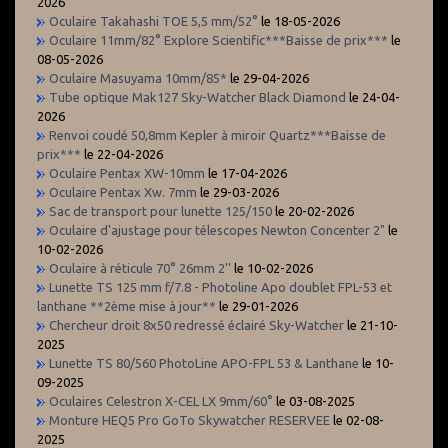
2026
Oculaire Takahashi TOE 5,5 mm/52°
le 18-05-2026
Oculaire 11mm/82° Explore Scientific***Baisse de prix***
le
08-05-2026
Oculaire Masuyama 10mm/85*
le 29-04-2026
Tube optique Mak127 Sky-Watcher Black Diamond
le 24-04-
2026
Renvoi coudé 50,8mm Kepler à miroir Quartz***Baisse de
prix***
le 22-04-2026
Oculaire Pentax XW-10mm
le 17-04-2026
Oculaire Pentax Xw. 7mm
le 29-03-2026
Sac de transport pour lunette 125/150
le 20-02-2026
Oculaire d'ajustage pour télescopes Newton Concenter 2"
le
10-02-2026
Oculaire à réticule 70° 26mm 2''
le 10-02-2026
Lunette TS 125 mm f/7.8 - Photoline Apo doublet FPL-53 et
lanthane **2ème mise à jour**
le 29-01-2026
Chercheur droit 8x50 redressé éclairé Sky-Watcher
le 21-10-
2025
Lunette TS 80/560 PhotoLine APO-FPL 53 & Lanthane
le 10-
09-2025
Oculaires Celestron X-CEL LX 9mm/60°
le 03-08-2025
Monture HEQ5 Pro GoTo Skywatcher RESERVEE
le 02-08-
2025