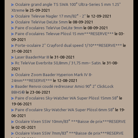
Oculaire grand angle TS SWA 100° Ultra-Series 5 mm 1.25"
Xtreme
le 25-09-2021
Oculaire Televue Nagler 17 mm/82° - 2''
le 12-09-2021
Oculaire TeleVue DeLite 5mm
le 08-09-2021
Paire d'oculaires TeleVue DeLite 9mm
le 08-09-2021
Paire d'oculaires Televue Plössl 15 mm***RESERVE***
le 03-
09-2021
Porte-oculaire 2'' Crayford dual speed 1/10***RESERVE***
le
31-08-2021
Laser BaaderMar III
le 31-08-2021
Rc TeleVue Everbrite 50,8mm / 31,75 mm– Satin.
le 31-08-
2021
Oculaire Zoom Baader Hyperion Mark IV 8-
24mm***RESERVE***
le 12-08-2021
Baader Renvoi coudé redresseur Amici 90° 2" ClickLock
BBHS®
le 23-06-2021
Paire d'oculaires Sky-Watcher WA Super Plössl 15mm 58°
le
19-06-2021
Paire d'oculaire Sky-Watcher WA Super Plössl 6mm 58°
le 19-
06-2021
Oculaire Vixen SSW 10mm/83° ***Baisse de prix***RESERVE
le 02-05-2021
Oculaire Vixen SSW 7mm/83° ***Baisse de prix***RESERVE