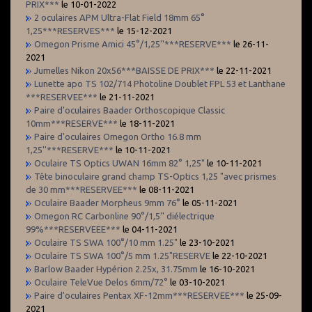
PRIX***
le 10-01-2022
2 oculaires APM Ultra-Flat Field 18mm 65°
1,25***RESERVES***
le 15-12-2021
Omegon Prisme Amici 45°/1,25''***RESERVE***
le 26-11-
2021
Jumelles Nikon 20x56***BAISSE DE PRIX***
le 22-11-2021
Lunette apo TS 102/714 Photoline Doublet FPL 53 et Lanthane
***RESERVEE***
le 21-11-2021
Paire d'oculaires Baader Orthoscopique Classic
10mm***RESERVE***
le 18-11-2021
Paire d'oculaires Omegon Ortho 16.8 mm
1,25''***RESERVE***
le 10-11-2021
Oculaire TS Optics UWAN 16mm 82° 1,25"
le 10-11-2021
Tête binoculaire grand champ TS-Optics 1,25 "avec prismes
de 30 mm***RESERVEE***
le 08-11-2021
Oculaire Baader Morpheus 9mm 76°
le 05-11-2021
Omegon RC Carbonline 90°/1,5'' diélectrique
99%***RESERVEEE***
le 04-11-2021
Oculaire TS SWA 100°/10 mm 1.25"
le 23-10-2021
Oculaire TS SWA 100°/5 mm 1.25"RESERVE
le 22-10-2021
Barlow Baader Hypérion 2.25x, 31.75mm
le 16-10-2021
Oculaire TeleVue Delos 6mm/72°
le 03-10-2021
Paire d'oculaires Pentax XF-12mm***RESERVEE***
le 25-09-
2021