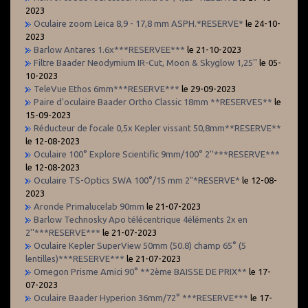
2023
Oculaire zoom Leica 8,9 - 17,8 mm ASPH.*RESERVE*
le 24-10-
2023
Barlow Antares 1.6x***RESERVEE***
le 21-10-2023
Filtre Baader Neodymium IR-Cut, Moon & Skyglow 1,25''
le 05-
10-2023
TeleVue Ethos 6mm***RESERVE***
le 29-09-2023
Paire d'oculaire Baader Ortho Classic 18mm **RESERVES**
le
15-09-2023
Réducteur de focale 0,5x Kepler vissant 50,8mm**RESERVE**
le 12-08-2023
Oculaire 100° Explore Scientific 9mm/100° 2''***RESERVE***
le 12-08-2023
Oculaire TS-Optics SWA 100°/15 mm 2"*RESERVE*
le 12-08-
2023
Aronde Primalucelab 90mm
le 21-07-2023
Barlow Technosky Apo télécentrique 4éléments 2x en
2''***RESERVE***
le 21-07-2023
Oculaire Kepler SuperView 50mm (50.8) champ 65° (5
lentilles)***RESERVE***
le 21-07-2023
Omegon Prisme Amici 90° **2ème BAISSE DE PRIX**
le 17-
07-2023
Oculaire Baader Hyperion 36mm/72° ***RESERVE***
le 17-