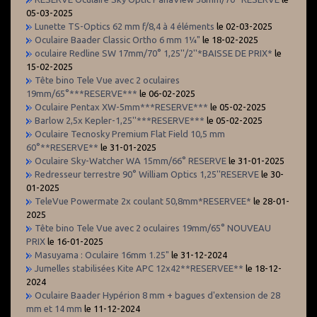
05-03-2025
Lunette TS-Optics 62 mm f/8,4 à 4 éléments
le 02-03-2025
Oculaire Baader Classic Ortho 6 mm 1¼"
le 18-02-2025
oculaire Redline SW 17mm/70° 1,25''/2''*BAISSE DE PRIX*
le
15-02-2025
Tête bino Tele Vue avec 2 oculaires
19mm/65°***RESERVE***
le 06-02-2025
Oculaire Pentax XW-5mm***RESERVE***
le 05-02-2025
Barlow 2,5x Kepler-1,25''***RESERVE***
le 05-02-2025
Oculaire Tecnosky Premium Flat Field 10,5 mm
60°**RESERVE**
le 31-01-2025
Oculaire Sky-Watcher WA 15mm/66° RESERVE
le 31-01-2025
Redresseur terrestre 90° William Optics 1,25''RESERVE
le 30-
01-2025
TeleVue Powermate 2x coulant 50,8mm*RESERVEE*
le 28-01-
2025
Tête bino Tele Vue avec 2 oculaires 19mm/65° NOUVEAU
PRIX
le 16-01-2025
Masuyama : Oculaire 16mm 1.25"
le 31-12-2024
Jumelles stabilisées Kite APC 12x42**RESERVEE**
le 18-12-
2024
Oculaire Baader Hypérion 8 mm + bagues d'extension de 28
mm et 14 mm
le 11-12-2024