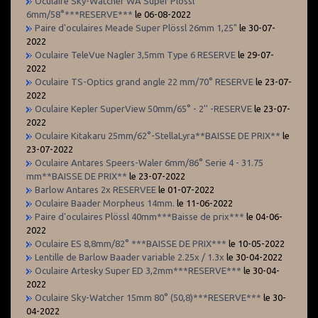
Oculaire Sky-Watcher WA Super Plössl
6mm/58°***RESERVE***
le 06-08-2022
Paire d'oculaires Meade Super Plössl 26mm 1,25"
le 30-07-
2022
Oculaire TeleVue Nagler 3,5mm Type 6 RESERVE
le 29-07-
2022
Oculaire TS-Optics grand angle 22 mm/70° RESERVE
le 23-07-
2022
Oculaire Kepler SuperView 50mm/65° - 2'' -RESERVE
le 23-07-
2022
Oculaire Kitakaru 25mm/62°-StellaLyra**BAISSE DE PRIX**
le
23-07-2022
Oculaire Antares Speers-Waler 6mm/86° Serie 4 - 31.75
mm**BAISSE DE PRIX**
le 23-07-2022
Barlow Antares 2x RESERVEE
le 01-07-2022
Oculaire Baader Morpheus 14mm.
le 11-06-2022
Paire d'oculaires Plössl 40mm***Baisse de prix***
le 04-06-
2022
Oculaire ES 8,8mm/82° ***BAISSE DE PRIX***
le 10-05-2022
Lentille de Barlow Baader variable 2.25x / 1.3x
le 30-04-2022
Oculaire Artesky Super ED 3,2mm***RESERVE***
le 30-04-
2022
Oculaire Sky-Watcher 15mm 80° (50,8)***RESERVE***
le 30-
04-2022