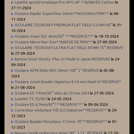
Lunette apochromatique Pro APO AP 110/660 ED Carbon
le
27-11-2024
Oculaire Kepler SuperView 30mm**NOUVEAU PRIX**
le 06-
11-2024
OCULAIRE TECNOSKY PREMIUM FLAT FIELD 5,5 MM 60°
le 31-
10-2024
Oculaire Vixen SLV 4mm/50° ***RESERVE***
le 18-10-2024
Oculaire Nikon Nav-5sw**BAISSE DE PRIX**
le 27-09-2024
OCULAIRE TECNOSKY ULTRA FLAT FIELD 30 MM 75° RESERVE
le 27-09-2024
Barlow Orion Shorty -Plus 2x Made in Japan RESERVEE
le 24-
09-2024
Oculaire APM XWA HDC 20mm 100° 2" RESERVE
le 05-08-
2024
Oculaire zoom Baader Hyperion 8-24 mm Mark IV*RESERVE*
le 21-06-2024
Oculaire ES 17mm/92° MAJ du 23 mai 2024
le 27-05-2024
Lunette TS 72/432
le 24-05-2024
Oculaire ES 6,7mm/82°***RESERVE***
le 09-04-2024
Correcteur-réducteur F/D 6,3 Celestron**RESERVE**
le 29-
12-2023
Oculaire Baader Morpheus 17,5mm 76°**RESERVE**
le 01-
12-2023
Renvoi coudé redresseur Amici 90°, 1,25'' RESERVE
le 27-10-