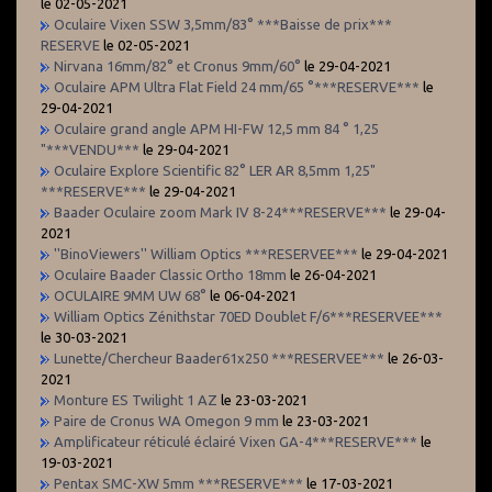
le 02-05-2021
Oculaire Vixen SSW 3,5mm/83° ***Baisse de prix***
RESERVE
le 02-05-2021
Nirvana 16mm/82° et Cronus 9mm/60°
le 29-04-2021
Oculaire APM Ultra Flat Field 24 mm/65 °***RESERVE***
le
29-04-2021
Oculaire grand angle APM HI-FW 12,5 mm 84 ° 1,25
"***VENDU***
le 29-04-2021
Oculaire Explore Scientific 82° LER AR 8,5mm 1,25"
***RESERVE***
le 29-04-2021
Baader Oculaire zoom Mark IV 8-24***RESERVE***
le 29-04-
2021
''BinoViewers'' William Optics ***RESERVEE***
le 29-04-2021
Oculaire Baader Classic Ortho 18mm
le 26-04-2021
OCULAIRE 9MM UW 68°
le 06-04-2021
William Optics Zénithstar 70ED Doublet F/6***RESERVEE***
le 30-03-2021
Lunette/Chercheur Baader61x250 ***RESERVEE***
le 26-03-
2021
Monture ES Twilight 1 AZ
le 23-03-2021
Paire de Cronus WA Omegon 9 mm
le 23-03-2021
Amplificateur réticulé éclairé Vixen GA-4***RESERVE***
le
19-03-2021
Pentax SMC-XW 5mm ***RESERVE***
le 17-03-2021