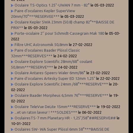
Oculaire TS-Optics 1.25"-UWAN 7 mm - 82°
le 05-03-2022
Paire d'oculaires Kepler SuperView
20mm/70°***RESERVEE***
le 05-03-2022
Oculaire Kepler SWA 23mm (50.8) champ 82°**BAISSE DE
PRIX**
le 05-03-2022
Porte-oculaire 2'' pour Schmidt-Cassegrain Mak 180
le 05-03-
2022
Filtre UHC Astronomik 50,8mm
le 27-02-2022
Paire d'oculaires Baader Plössl Classic
32mm***RESERVES***
le 24-02-2022
Oculaire Explore Scientific 28mm/68° coulant
50,8mm***RESERVE***
le 24-02-2022
Oculaire Antares-Speers-Waler 6mm/86°
le 23-02-2022
Paire d'oculaires Artesky Super ED 12mm 1,25"
le 22-02-2022
Oculaire Explore Scientific 24mm /68°***RESERVE***
le 20-
02-2022
Oculaire Baader Morpheus 6,5mm 76°***RESERVE***
le 19-
02-2022
Oculaire TeleVue DeLite 15mm***RESERVE***
le 19-02-2022
...et un raton laveur ! ***SOLDES***
le 06-02-2022
OculairesTS-7 mm Planetary HR - 1,25"/58°##RESERVE##
le
10-01-2022
Oculaires SW- WA Super Plössl 6mm 58°***BAISSE DE