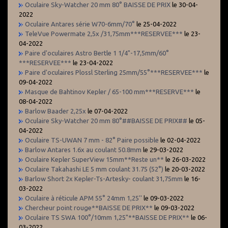
Oculaire Sky-Watcher 20 mm 80° BAISSE DE PRIX
le 30-04-
2022
Oculaire Antares série W70-6mm/70°
le 25-04-2022
TeleVue Powermate 2,5x /31,75mm***RESERVEE***
le 23-
04-2022
Paire d'oculaires Astro Bertle 1 1/4"-17,5mm/60°
***RESERVEE***
le 23-04-2022
Paire d'oculaires Plossl Sterling 25mm/55°***RESERVEE***
le
09-04-2022
Masque de Bahtinov Kepler / 65-100 mm***RESERVE***
le
08-04-2022
Barlow Baader 2,25x
le 07-04-2022
Oculaire Sky-Watcher 20 mm 80°##BAISSE DE PRIX##
le 05-
04-2022
Oculaire TS-UWAN 7 mm - 82° Paire possible
le 02-04-2022
Barlow Antares 1.6x au coulant 50.8mm
le 29-03-2022
Oculaire Kepler SuperView 15mm**Reste un**
le 26-03-2022
Oculaire Takahashi LE 5 mm coulant 31.75 (52°)
le 20-03-2022
Barlow Short 2x Kepler-Ts-Artesky- coulant 31,75mm
le 16-
03-2022
Oculaire à réticule APM 55° 24mm 1,25''
le 09-03-2022
Chercheur point rouge**BAISSE DE PRIX**
le 09-03-2022
Oculaire TS SWA 100°/10mm 1,25"**BAISSE DE PRIX**
le 06-
03-2022