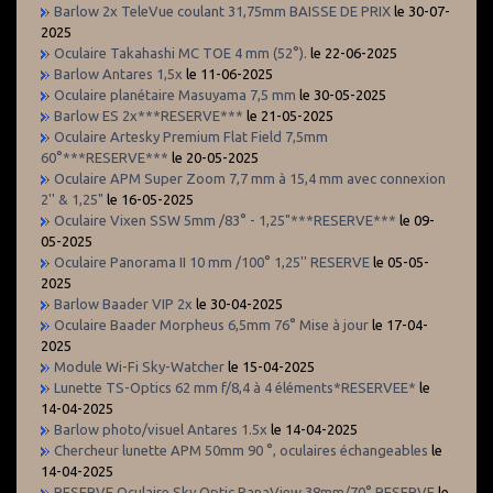
Barlow 2x TeleVue coulant 31,75mm BAISSE DE PRIX
le 30-07-
2025
Oculaire Takahashi MC TOE 4 mm (52°).
le 22-06-2025
Barlow Antares 1,5x
le 11-06-2025
Oculaire planétaire Masuyama 7,5 mm
le 30-05-2025
Barlow ES 2x***RESERVE***
le 21-05-2025
Oculaire Artesky Premium Flat Field 7,5mm
60°***RESERVE***
le 20-05-2025
Oculaire APM Super Zoom 7,7 mm à 15,4 mm avec connexion
2'' & 1,25"
le 16-05-2025
Oculaire Vixen SSW 5mm /83° - 1,25"***RESERVE***
le 09-
05-2025
Oculaire Panorama II 10 mm /100° 1,25'' RESERVE
le 05-05-
2025
Barlow Baader VIP 2x
le 30-04-2025
Oculaire Baader Morpheus 6,5mm 76° Mise à jour
le 17-04-
2025
Module Wi-Fi Sky-Watcher
le 15-04-2025
Lunette TS-Optics 62 mm f/8,4 à 4 éléments*RESERVEE*
le
14-04-2025
Barlow photo/visuel Antares 1.5x
le 14-04-2025
Chercheur lunette APM 50mm 90 °, oculaires échangeables
le
14-04-2025
RESERVE Oculaire Sky Optic PanaView 38mm/70° RESERVE
le