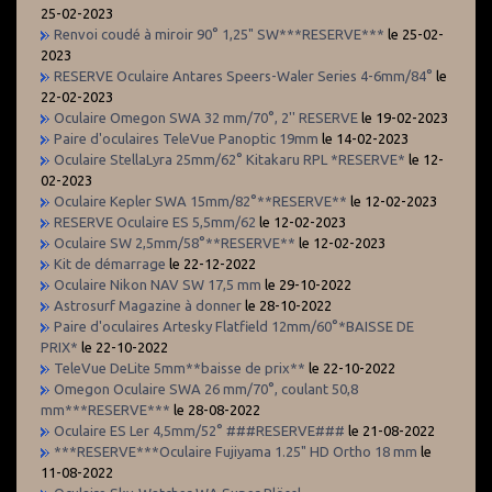
25-02-2023
Renvoi coudé à miroir 90° 1,25" SW***RESERVE***
le 25-02-
2023
RESERVE Oculaire Antares Speers-Waler Series 4-6mm/84°
le
22-02-2023
Oculaire Omegon SWA 32 mm/70°, 2'' RESERVE
le 19-02-2023
Paire d'oculaires TeleVue Panoptic 19mm
le 14-02-2023
Oculaire StellaLyra 25mm/62° Kitakaru RPL *RESERVE*
le 12-
02-2023
Oculaire Kepler SWA 15mm/82°**RESERVE**
le 12-02-2023
RESERVE Oculaire ES 5,5mm/62
le 12-02-2023
Oculaire SW 2,5mm/58°**RESERVE**
le 12-02-2023
Kit de démarrage
le 22-12-2022
Oculaire Nikon NAV SW 17,5 mm
le 29-10-2022
Astrosurf Magazine à donner
le 28-10-2022
Paire d'oculaires Artesky Flatfield 12mm/60°*BAISSE DE
PRIX*
le 22-10-2022
TeleVue DeLite 5mm**baisse de prix**
le 22-10-2022
Omegon Oculaire SWA 26 mm/70°, coulant 50,8
mm***RESERVE***
le 28-08-2022
Oculaire ES Ler 4,5mm/52° ###RESERVE###
le 21-08-2022
***RESERVE***Oculaire Fujiyama 1.25" HD Ortho 18 mm
le
11-08-2022