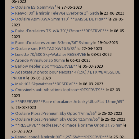
06-2023
Oculaire ES 6,5mm/82°
le 27-06-2023
Renvoi 90° à miroir TeleVue Everbrite 2''-Satin
le 23-06-2023
Oculaire Apm-XWA 5mm 110° **BAISSE DE PRIX**
le 28-05-
2023
Paire d'oculaires TS-WA 70°/17mm***RESERVE***
le 06-05-
2023
Paire d'oculaires zoom 8-3mm/56° Svbony
le 29-04-2023
Oculaire smc PENTAX XW16.5/85°
le 22-04-2023
Lunette 70/500 Sky-Watcher RESERVEE
le 08-03-2023
Aronde Primalucelab 90mm
le 06-03-2023
Barlow Kepler 2,5x **RESERVEE**
le 06-03-2023
Adaptateur photo pour Nexstar 4 (C90) / ETX #BAISSE DE
PRIX##
le 06-03-2023
Mak 102 Skywatcher**RESERVE**
le 06-03-2023
Coussinets anti-vibrations Ioptron**RESERVES**
le 02-03-
2023
**RESERVEE**Paire d'oculaires Artesky UltraFlat 15mm/65°
le 25-02-2023
Oculaire Plössl Premium Sky Optic 17mm/55°
le 25-02-2023
Oculaire Plössl Premium Sky Optic 12,5mm/55°
le 25-02-2023
**RESERVE**Redresseur d'image à prisme Orion 31,75 mm
le
25-02-2023
Renvoi coudé à miroir 90° 1,25" SW***RESERVE***
le 25-02-