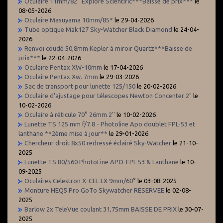
Oculaire 11mm/82° Explore Scientific***Baisse de prix***
le
08-05-2026
Oculaire Masuyama 10mm/85*
le 29-04-2026
Tube optique Mak127 Sky-Watcher Black Diamond
le 24-04-
2026
Renvoi coudé 50,8mm Kepler à miroir Quartz***Baisse de
prix***
le 22-04-2026
Oculaire Pentax XW-10mm
le 17-04-2026
Oculaire Pentax Xw. 7mm
le 29-03-2026
Sac de transport pour lunette 125/150
le 20-02-2026
Oculaire d'ajustage pour télescopes Newton Concenter 2"
le
10-02-2026
Oculaire à réticule 70° 26mm 2''
le 10-02-2026
Lunette TS 125 mm f/7.8 - Photoline Apo doublet FPL-53 et
lanthane **2ème mise à jour**
le 29-01-2026
Chercheur droit 8x50 redressé éclairé Sky-Watcher
le 21-10-
2025
Lunette TS 80/560 PhotoLine APO-FPL 53 & Lanthane
le 10-
09-2025
Oculaires Celestron X-CEL LX 9mm/60°
le 03-08-2025
Monture HEQ5 Pro GoTo Skywatcher RESERVEE
le 02-08-
2025
Barlow 2x TeleVue coulant 31,75mm BAISSE DE PRIX
le 30-07-
2025