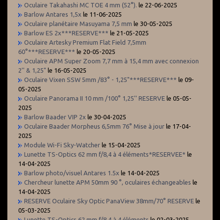
Oculaire Takahashi MC TOE 4 mm (52°).
le 22-06-2025
Barlow Antares 1,5x
le 11-06-2025
Oculaire planétaire Masuyama 7,5 mm
le 30-05-2025
Barlow ES 2x***RESERVE***
le 21-05-2025
Oculaire Artesky Premium Flat Field 7,5mm
60°***RESERVE***
le 20-05-2025
Oculaire APM Super Zoom 7,7 mm à 15,4 mm avec connexion
2'' & 1,25"
le 16-05-2025
Oculaire Vixen SSW 5mm /83° - 1,25"***RESERVE***
le 09-
05-2025
Oculaire Panorama II 10 mm /100° 1,25'' RESERVE
le 05-05-
2025
Barlow Baader VIP 2x
le 30-04-2025
Oculaire Baader Morpheus 6,5mm 76° Mise à jour
le 17-04-
2025
Module Wi-Fi Sky-Watcher
le 15-04-2025
Lunette TS-Optics 62 mm f/8,4 à 4 éléments*RESERVEE*
le
14-04-2025
Barlow photo/visuel Antares 1.5x
le 14-04-2025
Chercheur lunette APM 50mm 90 °, oculaires échangeables
le
14-04-2025
RESERVE Oculaire Sky Optic PanaView 38mm/70° RESERVE
le
05-03-2025
Lunette TS-Optics 62 mm f/8,4 à 4 éléments
le 02-03-2025