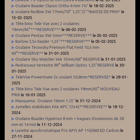
Oculaire Baader Classic Ortho 6 mm 1¼"
le 18-02-2025
oculaire Redline SW 17mm/70° 1,25''/2''*BAISSE DE PRIX*
le
15-02-2025
Tête bino Tele Vue avec 2 oculaires
19mm/65°***RESERVE***
le 06-02-2025
Oculaire Pentax XW-5mm***RESERVE***
le 05-02-2025
Barlow 2,5x Kepler-1,25''***RESERVE***
le 05-02-2025
Oculaire Tecnosky Premium Flat Field 10,5 mm
60°**RESERVE**
le 31-01-2025
Oculaire Sky-Watcher WA 15mm/66° RESERVE
le 31-01-2025
Redresseur terrestre 90° William Optics 1,25''RESERVE
le 30-
01-2025
TeleVue Powermate 2x coulant 50,8mm*RESERVEE*
le 28-01-
2025
Tête bino Tele Vue avec 2 oculaires 19mm/65° NOUVEAU
PRIX
le 16-01-2025
Masuyama : Oculaire 16mm 1.25"
le 31-12-2024
Jumelles stabilisées Kite APC 12x42**RESERVEE**
le 18-12-
2024
Oculaire Baader Hypérion 8 mm + bagues d'extension de 28
mm et 14 mm
le 11-12-2024
Lunette apochromatique Pro APO AP 110/660 ED Carbon
le
27-11-2024