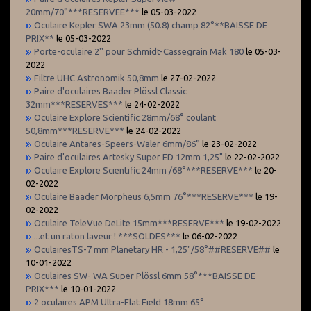
20mm/70°***RESERVEE***
le 05-03-2022
Oculaire Kepler SWA 23mm (50.8) champ 82°**BAISSE DE
PRIX**
le 05-03-2022
Porte-oculaire 2'' pour Schmidt-Cassegrain Mak 180
le 05-03-
2022
Filtre UHC Astronomik 50,8mm
le 27-02-2022
Paire d'oculaires Baader Plössl Classic
32mm***RESERVES***
le 24-02-2022
Oculaire Explore Scientific 28mm/68° coulant
50,8mm***RESERVE***
le 24-02-2022
Oculaire Antares-Speers-Waler 6mm/86°
le 23-02-2022
Paire d'oculaires Artesky Super ED 12mm 1,25"
le 22-02-2022
Oculaire Explore Scientific 24mm /68°***RESERVE***
le 20-
02-2022
Oculaire Baader Morpheus 6,5mm 76°***RESERVE***
le 19-
02-2022
Oculaire TeleVue DeLite 15mm***RESERVE***
le 19-02-2022
...et un raton laveur ! ***SOLDES***
le 06-02-2022
OculairesTS-7 mm Planetary HR - 1,25"/58°##RESERVE##
le
10-01-2022
Oculaires SW- WA Super Plössl 6mm 58°***BAISSE DE
PRIX***
le 10-01-2022
2 oculaires APM Ultra-Flat Field 18mm 65°