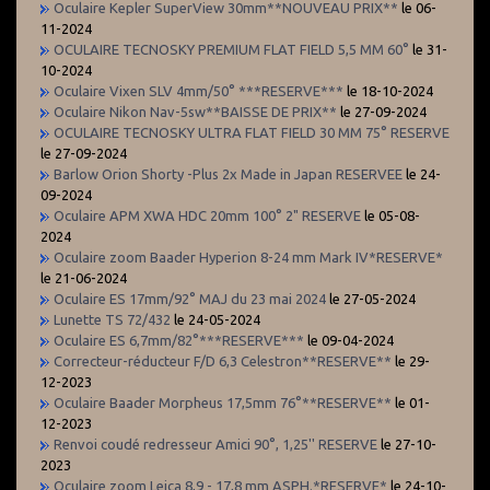
Oculaire Kepler SuperView 30mm**NOUVEAU PRIX**
le 06-
11-2024
OCULAIRE TECNOSKY PREMIUM FLAT FIELD 5,5 MM 60°
le 31-
10-2024
Oculaire Vixen SLV 4mm/50° ***RESERVE***
le 18-10-2024
Oculaire Nikon Nav-5sw**BAISSE DE PRIX**
le 27-09-2024
OCULAIRE TECNOSKY ULTRA FLAT FIELD 30 MM 75° RESERVE
le 27-09-2024
Barlow Orion Shorty -Plus 2x Made in Japan RESERVEE
le 24-
09-2024
Oculaire APM XWA HDC 20mm 100° 2" RESERVE
le 05-08-
2024
Oculaire zoom Baader Hyperion 8-24 mm Mark IV*RESERVE*
le 21-06-2024
Oculaire ES 17mm/92° MAJ du 23 mai 2024
le 27-05-2024
Lunette TS 72/432
le 24-05-2024
Oculaire ES 6,7mm/82°***RESERVE***
le 09-04-2024
Correcteur-réducteur F/D 6,3 Celestron**RESERVE**
le 29-
12-2023
Oculaire Baader Morpheus 17,5mm 76°**RESERVE**
le 01-
12-2023
Renvoi coudé redresseur Amici 90°, 1,25'' RESERVE
le 27-10-
2023
Oculaire zoom Leica 8,9 - 17,8 mm ASPH.*RESERVE*
le 24-10-