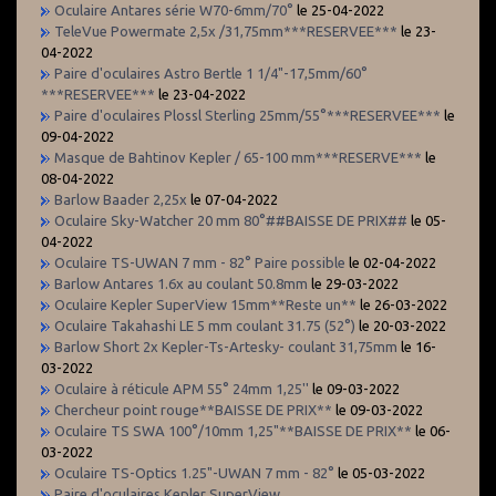
Oculaire Antares série W70-6mm/70°
le 25-04-2022
TeleVue Powermate 2,5x /31,75mm***RESERVEE***
le 23-
04-2022
Paire d'oculaires Astro Bertle 1 1/4"-17,5mm/60°
***RESERVEE***
le 23-04-2022
Paire d'oculaires Plossl Sterling 25mm/55°***RESERVEE***
le
09-04-2022
Masque de Bahtinov Kepler / 65-100 mm***RESERVE***
le
08-04-2022
Barlow Baader 2,25x
le 07-04-2022
Oculaire Sky-Watcher 20 mm 80°##BAISSE DE PRIX##
le 05-
04-2022
Oculaire TS-UWAN 7 mm - 82° Paire possible
le 02-04-2022
Barlow Antares 1.6x au coulant 50.8mm
le 29-03-2022
Oculaire Kepler SuperView 15mm**Reste un**
le 26-03-2022
Oculaire Takahashi LE 5 mm coulant 31.75 (52°)
le 20-03-2022
Barlow Short 2x Kepler-Ts-Artesky- coulant 31,75mm
le 16-
03-2022
Oculaire à réticule APM 55° 24mm 1,25''
le 09-03-2022
Chercheur point rouge**BAISSE DE PRIX**
le 09-03-2022
Oculaire TS SWA 100°/10mm 1,25"**BAISSE DE PRIX**
le 06-
03-2022
Oculaire TS-Optics 1.25"-UWAN 7 mm - 82°
le 05-03-2022
Paire d'oculaires Kepler SuperView