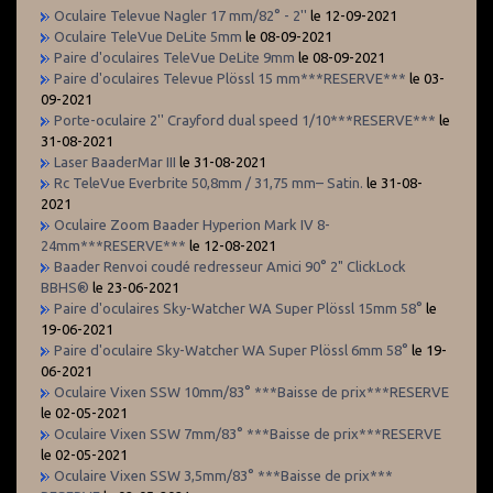
Oculaire Televue Nagler 17 mm/82° - 2''
le 12-09-2021
Oculaire TeleVue DeLite 5mm
le 08-09-2021
Paire d'oculaires TeleVue DeLite 9mm
le 08-09-2021
Paire d'oculaires Televue Plössl 15 mm***RESERVE***
le 03-
09-2021
Porte-oculaire 2'' Crayford dual speed 1/10***RESERVE***
le
31-08-2021
Laser BaaderMar III
le 31-08-2021
Rc TeleVue Everbrite 50,8mm / 31,75 mm– Satin.
le 31-08-
2021
Oculaire Zoom Baader Hyperion Mark IV 8-
24mm***RESERVE***
le 12-08-2021
Baader Renvoi coudé redresseur Amici 90° 2" ClickLock
BBHS®
le 23-06-2021
Paire d'oculaires Sky-Watcher WA Super Plössl 15mm 58°
le
19-06-2021
Paire d'oculaire Sky-Watcher WA Super Plössl 6mm 58°
le 19-
06-2021
Oculaire Vixen SSW 10mm/83° ***Baisse de prix***RESERVE
le 02-05-2021
Oculaire Vixen SSW 7mm/83° ***Baisse de prix***RESERVE
le 02-05-2021
Oculaire Vixen SSW 3,5mm/83° ***Baisse de prix***