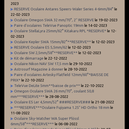
2023
RESERVE Oculaire Antares Speers-Waler Series 4-6mm/84°
le
22-02-2023
Oculaire Omegon SWA 32 mm/70°, 2'' RESERVE
le 19-02-2023
Paire d'oculaires TeleVue Panoptic 19mm
le 14-02-2023
Oculaire StellaLyra 25mm/62° Kitakaru RPL *RESERVE*
le 12-
02-2023
Oculaire Kepler SWA 15mm/82°**RESERVE**
le 12-02-2023
RESERVE Oculaire ES 5,5mm/62
le 12-02-2023
Oculaire SW 2,5mm/58°**RESERVE**
le 12-02-2023
Kit de démarrage
le 22-12-2022
Oculaire Nikon NAV SW 17,5 mm
le 29-10-2022
Astrosurf Magazine à donner
le 28-10-2022
Paire d'oculaires Artesky Flatfield 12mm/60°*BAISSE DE
PRIX*
le 22-10-2022
TeleVue DeLite 5mm**baisse de prix**
le 22-10-2022
Omegon Oculaire SWA 26 mm/70°, coulant 50,8
mm***RESERVE***
le 28-08-2022
Oculaire ES Ler 4,5mm/52° ###RESERVE###
le 21-08-2022
***RESERVE***Oculaire Fujiyama 1.25" HD Ortho 18 mm
le
11-08-2022
Oculaire Sky-Watcher WA Super Plössl
6mm/58°***RESERVE***
le 06-08-2022