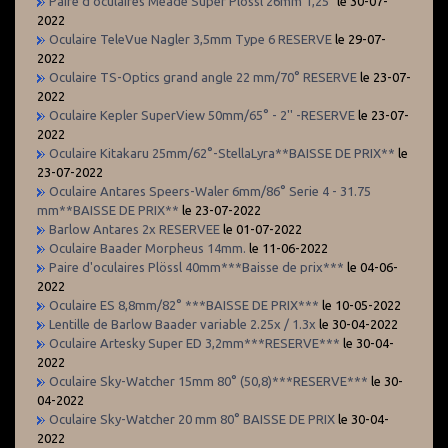
Paire d'oculaires Meade Super Plössl 26mm 1,25"
le 30-07-
2022
Oculaire TeleVue Nagler 3,5mm Type 6 RESERVE
le 29-07-
2022
Oculaire TS-Optics grand angle 22 mm/70° RESERVE
le 23-07-
2022
Oculaire Kepler SuperView 50mm/65° - 2'' -RESERVE
le 23-07-
2022
Oculaire Kitakaru 25mm/62°-StellaLyra**BAISSE DE PRIX**
le
23-07-2022
Oculaire Antares Speers-Waler 6mm/86° Serie 4 - 31.75
mm**BAISSE DE PRIX**
le 23-07-2022
Barlow Antares 2x RESERVEE
le 01-07-2022
Oculaire Baader Morpheus 14mm.
le 11-06-2022
Paire d'oculaires Plössl 40mm***Baisse de prix***
le 04-06-
2022
Oculaire ES 8,8mm/82° ***BAISSE DE PRIX***
le 10-05-2022
Lentille de Barlow Baader variable 2.25x / 1.3x
le 30-04-2022
Oculaire Artesky Super ED 3,2mm***RESERVE***
le 30-04-
2022
Oculaire Sky-Watcher 15mm 80° (50,8)***RESERVE***
le 30-
04-2022
Oculaire Sky-Watcher 20 mm 80° BAISSE DE PRIX
le 30-04-
2022