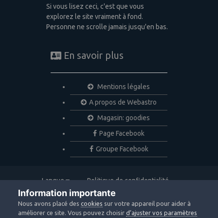
Si vous lisez ceci, c'est que vous
explorez le site vraiment à fond.
Personne ne scrolle jamais jusqu'en bas.
En savoir plus
Mentions légales
A propos de Webastro
Magasin: goodies
Page Facebook
Groupe Facebook
Langue
Politique de confidentialité
Nous contacter
Cookies
Information importante
Copyright © 2020 Webastro
Nous avons placé des
cookies
sur votre appareil pour aider à
Powered by Invision Community
améliorer ce site. Vous pouvez choisir
d’ajuster vos paramètres