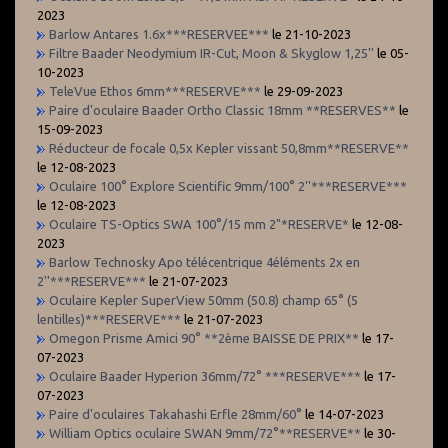
2023
Barlow Antares 1.6x***RESERVEE***
le 21-10-2023
Filtre Baader Neodymium IR-Cut, Moon & Skyglow 1,25''
le 05-
10-2023
TeleVue Ethos 6mm***RESERVE***
le 29-09-2023
Paire d'oculaire Baader Ortho Classic 18mm **RESERVES**
le
15-09-2023
Réducteur de focale 0,5x Kepler vissant 50,8mm**RESERVE**
le 12-08-2023
Oculaire 100° Explore Scientific 9mm/100° 2''***RESERVE***
le 12-08-2023
Oculaire TS-Optics SWA 100°/15 mm 2"*RESERVE*
le 12-08-
2023
Barlow Technosky Apo télécentrique 4éléments 2x en
2''***RESERVE***
le 21-07-2023
Oculaire Kepler SuperView 50mm (50.8) champ 65° (5
lentilles)***RESERVE***
le 21-07-2023
Omegon Prisme Amici 90° **2ème BAISSE DE PRIX**
le 17-
07-2023
Oculaire Baader Hyperion 36mm/72° ***RESERVE***
le 17-
07-2023
Paire d'oculaires Takahashi Erfle 28mm/60°
le 14-07-2023
William Optics oculaire SWAN 9mm/72°**RESERVE**
le 30-