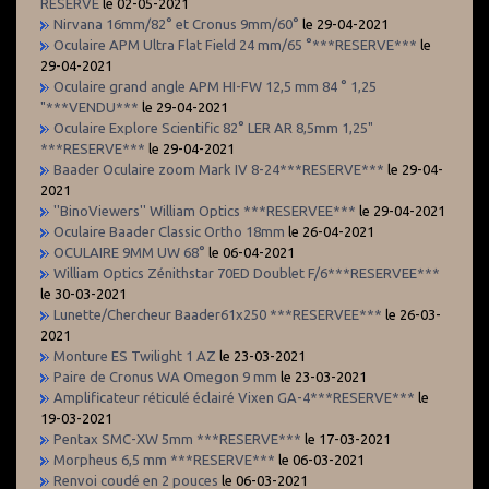
RESERVE
le 02-05-2021
Nirvana 16mm/82° et Cronus 9mm/60°
le 29-04-2021
Oculaire APM Ultra Flat Field 24 mm/65 °***RESERVE***
le
29-04-2021
Oculaire grand angle APM HI-FW 12,5 mm 84 ° 1,25
"***VENDU***
le 29-04-2021
Oculaire Explore Scientific 82° LER AR 8,5mm 1,25"
***RESERVE***
le 29-04-2021
Baader Oculaire zoom Mark IV 8-24***RESERVE***
le 29-04-
2021
''BinoViewers'' William Optics ***RESERVEE***
le 29-04-2021
Oculaire Baader Classic Ortho 18mm
le 26-04-2021
OCULAIRE 9MM UW 68°
le 06-04-2021
William Optics Zénithstar 70ED Doublet F/6***RESERVEE***
le 30-03-2021
Lunette/Chercheur Baader61x250 ***RESERVEE***
le 26-03-
2021
Monture ES Twilight 1 AZ
le 23-03-2021
Paire de Cronus WA Omegon 9 mm
le 23-03-2021
Amplificateur réticulé éclairé Vixen GA-4***RESERVE***
le
19-03-2021
Pentax SMC-XW 5mm ***RESERVE***
le 17-03-2021
Morpheus 6,5 mm ***RESERVE***
le 06-03-2021
Renvoi coudé en 2 pouces
le 06-03-2021