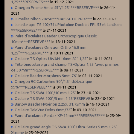
1,25***RESERVES***
le 15-12-2021
Omegon Prisme Amici 45°/1,25''***RESERVE***
le 26-11-
2021
Jumelles Nikon 20x56***BAISSE DE PRIX***
le 22-11-2021
Lunette apo TS 102/714 Photoline Doublet FPL 53 et Lanthane
***RESERVEE***
le 21-11-2021
Paire d'oculaires Baader Orthoscopique Classic
10mm***RESERVE***
le 18-11-2021
Paire d'oculaires Omegon Ortho 16.8 mm
1,25''***RESERVE***
le 10-11-2021
Oculaire TS Optics UWAN 16mm 82° 1,25"
le 10-11-2021
Tête binoculaire grand champ TS-Optics 1,25 "avec prismes
de 30 mm***RESERVEE***
le 08-11-2021
Oculaire Baader Morpheus 9mm 76°
le 05-11-2021
Omegon RC Carbonline 90°/1,5'' diélectrique
99%***RESERVEEE***
le 04-11-2021
Oculaire TS SWA 100°/10 mm 1.25"
le 23-10-2021
Oculaire TS SWA 100°/5 mm 1.25"RESERVE
le 22-10-2021
Barlow Baader Hypérion 2.25x, 31.75mm
le 16-10-2021
Oculaire TeleVue Delos 6mm/72°
le 03-10-2021
Paire d'oculaires Pentax XF-12mm***RESERVEE***
le 25-09-
2021
Oculaire grand angle TS SWA 100° Ultra-Series 5 mm 1.25"
Xtreme
le 25-09-2021