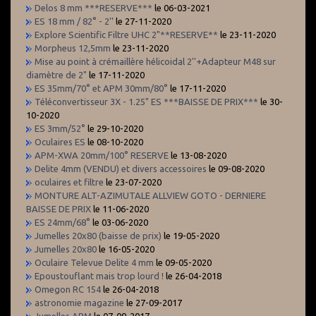
Delos 8 mm ***RESERVE***
le 06-03-2021
ES 18 mm / 82° - 2''
le 27-11-2020
Explore Scientific Filtre UHC 2"**RESERVE**
le 23-11-2020
Morpheus 12,5mm
le 23-11-2020
Mise au point à crémaillère hélicoidal 2''+Adapteur M48 sur
diamètre de 2"
le 17-11-2020
ES 35mm/70° et APM 30mm/80°
le 17-11-2020
Téléconvertisseur 3X - 1.25" ES ***BAISSE DE PRIX***
le 30-
10-2020
ES 3mm/52°
le 29-10-2020
Oculaires ES
le 08-10-2020
APM-XWA 20mm/100° RESERVE
le 13-08-2020
Delite 4mm (VENDU) et divers accessoires
le 09-08-2020
oculaires et filtre
le 23-07-2020
MONTURE ALT-AZIMUTALE ALLVIEW GOTO - DERNIERE
BAISSE DE PRIX
le 11-06-2020
ES 24mm/68°
le 03-06-2020
Jumelles 20x80 (baisse de prix)
le 19-05-2020
Jumelles 20x80
le 16-05-2020
Oculaire Televue Delite 4 mm
le 09-05-2020
Epoustouflant mais trop lourd !
le 26-04-2018
Omegon RC 154
le 26-04-2018
astronomie magazine
le 27-09-2017
Jumelles APM
le 07-09-2017